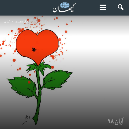
برگ نخست
کارتون
آبان ۹۸