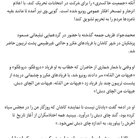
آنکه «جمعیت خاکستری» را برای شرکت در انتخابات تحریک کند، با اعلام
انزجار و تمسخر افکار عمومی روبرو شده است. گویی وی نیز آمده تا مانند بقیه
نامزدها مردم را به تحریم تشویق کند!
محمدجواد ظریف جمعه گذشته با حضور در گردهمایی تبلیغاتی مسعود
پزشکیان در شهر کاشان با فریادهای مکرر و حالتی غیرطبیعی پشت تریبون حاضر
شد.
او وقتی با شعار شماری از حاضران که خطاب به او فریاد «دروغگو، دروغگو» و
«هیهات منَ الذله» سر دادند روبرو شد، با فریادهای مکرر و چشمانی دریده از
پشست تریبون چند بار فریاد زد «هیهات من الذله، هیهات من الچای دبش،
هیهات من الچای دبش!»
او در ادمه گفت «یادتان نیست نا نماینده کاشان که روزگار من را در مجلس سیاه
کرده بود، گند چای دبش را درآورد. ببینید همه اختلاسگران از آغاز تاریخ تا
آخرش را بیاورید، به اندازه چای دبش نمی‌شود.»