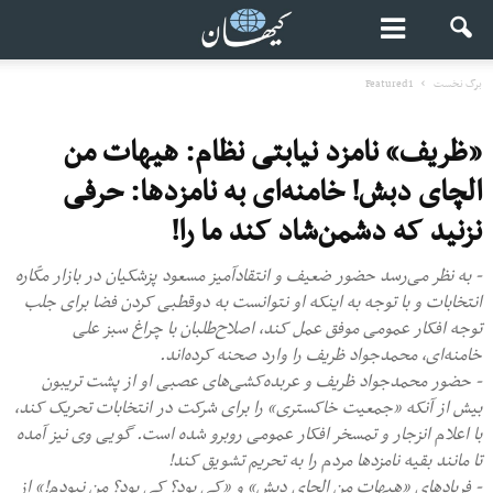
برگ نخست
Featured1
«ظریف» نامزد نیابتی نظام: هیهات من
الچای دبش! خامنه‌ای به نامزدها: حرفی
نزنید که دشمن‌شاد کند ما را!
- به نظر می‌رسد حضور ضعیف و انتقادآمیز مسعود پزشکیان در بازار مکّاره
انتخابات و با توجه به اینکه او نتوانست به دوقطبی‌ کردن فضا برای جلب
توجه افکار عمومی موفق عمل کند، اصلاح‌طلبان با چراغ سبز علی
خامنه‌ای، محمدجواد ظریف را وارد صحنه کرده‌اند.
- حضور محمدجواد ظریف و عربده‌کشی‌های عصبی او از پشت تریبون
بیش از آنکه «جمعیت خاکستری» را برای شرکت در انتخابات تحریک کند،
با اعلام انزجار و تمسخر افکار عمومی روبرو شده است. گویی وی نیز آمده
تا مانند بقیه نامزدها مردم را به تحریم تشویق کند!
- فریادهای «هیهات من الچای دبش» و «کی بود؟ کی بود؟ من نبودم!» از