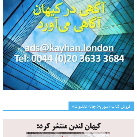
فروش کتاب «سوریه: چاله عنکبوت»