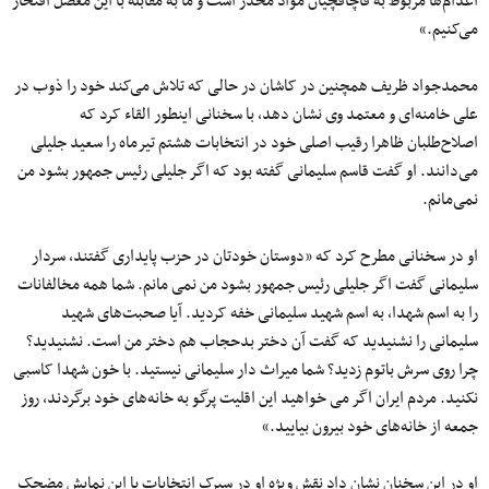
اعدام‌ها مربوط به قاچاقچیان مواد مخدر است و ما به مقابله با این معضل افتخار
می‌کنیم.»
محمدجواد ظریف همچنین در کاشان در حالی که تلاش می‌کند خود را ذوب در
علی خامنه‌ای و معتمد وی نشان دهد، با سخنانی اینطور القاء کرد که
اصلاح‌طلبان ظاهرا رقیب اصلی خود در انتخابات هشتم تیرماه را سعید جلیلی
می‌دانند. او گفت قاسم سلیمانی گفته بود که اگر جلیلی رئیس جمهور بشود من
نمی‌مانم.
او در سخنانی مطرح کرد که «دوستان خودتان در حزب پایداری گفتند، سردار
سلیمانی گفت اگر جلیلی رئیس جمهور بشود من نمی مانم. شما همه مخالفانات
را به اسم شهدا، به اسم شهید سلیمانی خفه کردید. آیا صحبت‌های شهید
سلیمانی را نشنیدید که گفت آن دختر بدحجاب هم دختر من است. نشنیدید؟
چرا روی سرش باتوم زدید؟ شما میراث دار سلیمانی نیستید. با خون شهدا کاسبی
نکنید. مردم ایران اگر می خواهید این اقلیت پرگو به خانه‌های خود برگردند، روز
جمعه از خانه‌های خود بیرون بیایید.»
او در این سخنان نشان داد نقش ویژه او در سیرک انتخابات با این نمایش مضحک