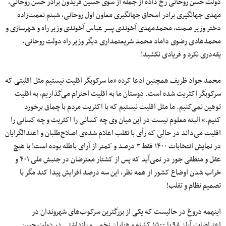
دولت حسن روحانی رخ داده از جمله از سوی حسین فریدون برادر حسن روحانی،
مهدی جهانگیری برادر اسحاق جهانگیری معاون اول روحانی، شبنم نعمت‌زاده
دختر وزیر صمت، محمدمهدی آخوندی پسر عباس آخوندی وزیر راه و شهرسازی و
محمدهادی رضوی داماد محمد شریعتمداری دیگر وزیر راه دولت روحانی،
یقه‌دری نکرد و فریادی نکشید!
محمد جواد ظریف همچنین ادعا کرده «ما سرکوبگر اقلیت نیستیم مثل اقلیتی که
سرکوبگر اکثریت شده است. دوستان ما به اقلیت احترام می‌گذاریم، به اقلیت
توهین نمی‌کنیم. ما مثل اقلیت نیستیم که با اکثریت مردم با چماق برخورد
کنیم.» البته معلوم نیست در این میان وی چه کسانی را اکثریت و چه کسانی را
اقلیت می‌داند در حالی که رأی با تقلب اعلام شده‌ی اصلاح‌طلبان و اعتدالگرایان
در نمایش انتخابات ۱۴۰۰ فقط ۳ درصد و کمتر از آرای باطله بوده است! با هیچ
عقل و منطقی جور در نمی‌آید که پس از کشتار معترضان در جنبش ملی ۴۰۱ و
خراب شدن اوضاع کشور از همه نظر، این سه درصد افزایش پیدا کند مگر با
تصمیم نظام و تقلب!
اینهمه دروغ در حالیست که یکی از بزرگترین سرکوب‌های شهروندان در
اعتراضات آبان ۹۸ با ۱۵۰۰ کشته و هزاران زخمی و بازداشتی در دولت حسن