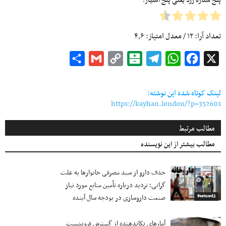
پنج ستاره زرد یعنی پنج امتیاز!
تعداد آرا:
۱۲
/ معدل امتیاز:
۴٫۶
Share
Gmail
Copy
Balatarin
Telegram
WhatsApp
Facebook
X
Link
لینک کوتاه شده این نوشته:
https://kayhan.london/?p=352601
مطالب مرتبط
مطالب بیشتر از این نویسنده
حذف دارو از سبد مصرفی خانوارها به‌ علت
گرانی؛ تردید درباره تأمین منابع مورد نیاز
صنعت داروسازی در بودجه سال آینده
Featured2
آمارهای تکاندهنده از گسترش فرونشست