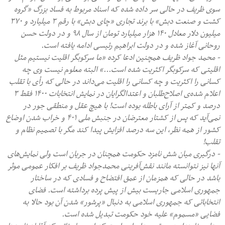
سوی ظریف در حالی سر داده شده که اسناد مربوط به فساد بزرگ «گروه
کشت و صنعت دبش» با برند تجاری «چای دبش» با رقم ۳ میلیارد و ۳۷۰
میلیون دلار معادل ۱۴۰ هزار میلیارد تومان از سال ۹۸ و در دولت حسن
روحانی آغاز شده و در دولت ابراهیم رئیسی ادامه یافته است.
- محمد جواد ظریف همچنین ادعا کرده «ما سرکوبگر اقلیت نیستیم مثل
اقلیتی که سرکوبگر اکثریت شده است...» البته معلوم نیست وی چه
کسانی را اکثریت و چه کسانی را اقلیت می‌داند در حالی که رأی با تقلب
اعلام شده‌ی اصلاح‌طلبان و اعتدالگرایان در نمایش انتخابات ۱۴۰۰ فقط ۳
درصد و کمتر از آرای باطله بوده است! با هیچ عقل و منطقی جور در
نمی‌آید که پس از کشتار معترضان در جنبش ملی ۴۰۱ و خراب شدن اوضاع
کشور از همه نظر، این سه درصد افزایش پیدا کند مگر با تصمیم نظام و
تقلب!
- درگیری میان شش نامزد حکومت همچنان در جریان است ولی نمایش‌های
آنها نیز نتوانسته مانند نقش‌آفرینی محمدجواد ظریف بر افکار عمومی موثر
باشد در حالی که همزمان از عمق افتضاح و فسادی که در ساختار
جمهوری اسلامی جاریست بیش از پیش پرده برداشته است. فضای
انتخاباتی که جمهوری اسلامی به دنبال «پرشور» شدن آن بود حالا به
فضایی «مسموم» علیه خود حکومت تبدیل شده است.