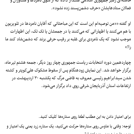
خامنه‌ای رهبر جمهوری اسلامی هشدار داده که از سوی نامزدها و مشاوران و
فعالان ستادهایشان «حرف دشمن‌پسند زده نشود».
او گفته ««من توصیه‌ام این است که این مباحثاتی که آقایان نامزدها در تلویزیون
با هم می‌کنند یا اظهاراتی که می‌کنند یا در جمعشان یا تک تک، این اظهارات
موجب نشود که یک نامزدی برای غلبه بر رقیب حرفی بزند که دشمن‌شاد کند ما
را!»
چهاردهمین دوره انتخابات ریاست جمهوری چهار روز دیگر، جمعه هشتم تیرماه،
برگزار خواهد شد. این نمایش زودهنگام پس از سقوط مشکوک هلی‌کوپتر و کشته
شدن سیدابراهیم رئیسی معروف به قاضی مرگ که یکشنبه ۳۰ اردیبهشت در
ارتفاعات استان آذربایجان شرقی روی داد برگزار می‌شود.
برای امتیاز دادن به این مطلب لطفا روی ستاره‌ها کلیک کنید.
توجه: وقتی با ماوس روی ستاره‌ها حرکت می‌کنید، یک ستاره زرد یعنی یک امتیاز و