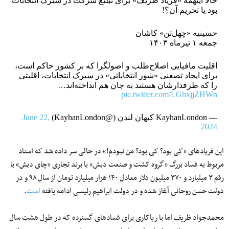
حالا اینهمه «فریاد ظریف» برای تبلیغ شرکت در سیرک انتخابات
بود یا تحریم آن؟!
حسینیه «چهل‌تن» کاشان
جمعه ۱ تیرماه ۱۴۰۳
اقلیت مافیایی اصلاح‌طلب و اصولگرا که بر کشور حاکم است،
برای ایجاد تصعنی «شور انتخاباتی» در سیرک انتخابات، اقلیتی
را که طرفدارشان هستند به جان هم انداخته‌اند…
pic.twitter.com/LGhxjjZHWn
— KayhanLondon کیهان لندن (@KayhanLondon)
June 22,
2024
این فریادهای «کی بود؟ کی بود؟ من نبودم!» در حالی سر داده شد که اسناد
مربوط به فساد بزرگ «گروه کشت و صنعت دبش» با برند تجاری «چای دبش» با
رقم ۳ میلیارد و ۳۷۰ میلیون دلار معادل ۱۴۰ هزار میلیارد تومان از سال ۹۸ و در
دولت حسن روحانی آغاز شده و در دولت ابراهیم رئیسی ادامه یافته
است
.
محمدجواد ظریف اما با ریاکاری برای فسادهای گسترده که در طول هشت سال