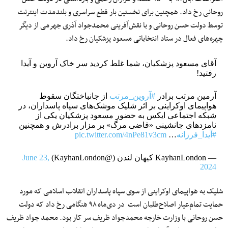
روحانی رخ داد. همچنین برای نخستین‌ بار قطع سراسری و بلندمدت اینترنت
توسط دولت حسن روحانی و با نقش‌آفرینی محمدجواد آذری جهرمی از دیگر
چهره‌های فعال در ستاد انتخاباتی مسعود پزشکیان رخ داد.
آقای مسعود پزشکیان، شما غلط کردید سر خاک آروین و آیدا
رفتید!
آرمین مرتب برادر
#آروین_مرتب
از جا‌نباختگان سقوط
هواپیمای اوکراینی بر اثر شلیک موشک‌های سپاه پاسداران، در
شبکه اجتماعی ایکس به حضور مسعود پزشکیان یکی از
نامزدهای جانشینی «قاضی مرگ» بر مزار برادرش و همچنین
#آیدا_فرزانه
…
pic.twitter.com/4nPe81v3cm
— KayhanLondon کیهان لندن (@KayhanLondon)
June 23,
2024
شلیک به هواپیمای اوکراینی از سوی سپاه پاسداران انقلاب اسلامی که مورد
حمایت تمام‌عیار اصلاح‌طلبان است در دی‌ماه ۹۸ هنگامی رخ داد که دولت
حسن روحانی با وزارت خارجه محمدجواد ظریف سر کار بود. محمد جواد ظریف