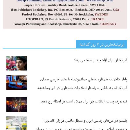
پربیننده‌ترین‌ در ۷ روز گذشته
آمریکا از ایران آزاد چقدر سود می‌برد؟
پایان دادن به همکاری «علی جوانمردی» با بخش فارسی صدای
آمریکا؛ احمد باطبی خواستار اصلاحات ساختاری در این رسانه شد
نیویورک پست: انقلاب در ایران ممکن است هر لحظه رخ دهد
بلبشو در مرزهای زمینی ایران و معطل ماندن هزاران کامیون؛
جمهوری اسلامی حتی با وجود محاصره دریایی هم مدیریت بحران