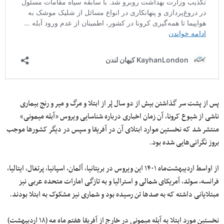
پس از پشت‌ سر گذاشتن بیش از دو سال پُر از ابتلا و مرگ‌ و میر و رنج بیماری
ناشی از شیوع کرونا، آن زمان اخباری درباره شناسایی ویروس «آبله‌ میمونی»
منتشر شد که نخستین موارد ابتلای آن در آفریقا و سپس در دیگر کشورها موجب
بروز نگرانی‌هایی شده بود.
از اواسط اردیبهشت‌ماه ۱۴۰۱ این ویروس در بریتانیا، آلمان، اسپانیا، پرتغال، ایتالیا،
فرانسه، سوئد، آمریکای شمالی و استرالیا و به تازگی امارات متحده عربی نیز
مبتلایانی داشته که به صدها تن رسیده‌ بود و شماری نیز مشکوک به ابتلا بودند.
نخستین مورد ابتلا به آبله میمونی در خارج از آفریقا هفتم ماه مه (۱۸ اردیبهشت)