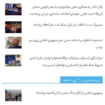
پایان دادن به همکاری «علی جوانمردی» با بخش فارسی صدای
آمریکا؛ احمد باطبی خواستار اصلاحات ساختاری در این رسانه شد
نیویورک پست: انقلاب در ایران ممکن است هر لحظه رخ دهد
«تسلیم» یا «قطع سر»؛ ساعت شنیِ عمرِ جمهوری اسلامی روی میز
ترامپ
نوع دیگری از سرکوب و ارعاب؛ وکالتنامه‌های ایرانیان خارج کشور
مشروط به استعلام از دادستانی و نهادهای امنیتی شد
پربیننده‌ترین‌ در ۳۰ روز گذشته
جمهوری اسلامی از آغاز جنگ چقدر به آمریکا سود رسانده؟