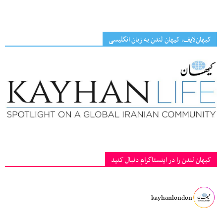
کیهان‌لایف، کیهان لندن به زبان انگلیسی
کیهان لندن را در اینستاگرام دنبال کنید
kayhanlondon