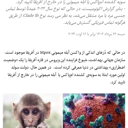
سویه کشنده ام‌پاکس یا آبله میمونی را در خارج از آفریقا تایید کرد.
- بنابر گزارش اکونومیست، در حالی که نوع سال ۲۰۲۲ عمدتاً توسط تماس
جنسی مرد با مرد منتقل می‌شد، به نظر می رسد نوع Clade Ib از طریق
هرگونه تماس فیزیکی گسترش می‌یابد.
جمعه ۲۶ مرداد ۱۴۰۳ برابر با ۱۶ اوت ۲۰۲۴
در حالی که دُزهای اندکی از واکسن آبله میمونی Mpox در آفریقا موجود است،
سازمان جهانی بهداشت، شیوع فزاینده این ویروس در قاره آفریقا را یک «وضعیت
اضطراری» بهداشتی در دنیا معرفی کرده است. در همین حال، دولت سوئد
اولین مورد ابتلا به سویه‌ی کشنده ام‌پاکس یا آبله میمونی را در خارج از آفریقا
تایید کرد.