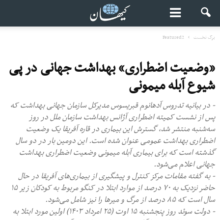
برگ نخست
Featured2
«وضعیت اضطراری» بهداشت جهانی در پی
شیوع آبله میمونی
- در بیانیه تدروس آدهانوم قبریسوس مدیرکل سازمان جهانی بهداشت که
پس از نشست کمیته اضطراری آژانس بهداشت سازمان ملل در روز
سه‌شنبه منتشر شد، گسترش این بیماری در قاره آفریقا یک وضعیت
اضطراری بهداشت عمومی عنوان شده است. این دومین بار در دو سال
گذشته است که برای بیماری آبله میمونی وضعیت اضطراری بهداشت
جهانی اعلام می‌شود.
- به گفته مقامات مرکز کنترل و پیشگیری از بیماری‌های آفریقا در حال
حاضر نزدیک به ۷۰ درصد از موارد ابتلا در کنگو مربوط به کودکان زیر ۱۵
سال است که ۸۵ درصد از مرگ و میرها را نیز شامل می‌شود.
- دولت سوئد روز پنجشنبه ۱۵ اوت (۲۵ امرداد ۱۴۰۳) اولین مورد ابتلا به