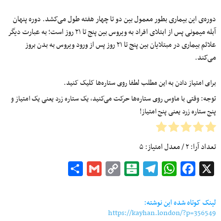
دوره‌ی این بیماری بطور معمول بین دو تا چهار هفته طول می‌کشد. دوره پنهان
آبله میمونی پس از ابتلای افراد به ویروس بین پنج تا ۲۱ روز است؛ به عبارت دیگر
علائم بیماری در مبتلایان بین پنج تا ۲۱ روز پس از ورود ویروس به بدن بروز
می‌کند.
برای امتیاز دادن به این مطلب لطفا روی ستاره‌ها کلیک کنید.
توجه: وقتی با ماوس روی ستاره‌ها حرکت می‌کنید، یک ستاره زرد یعنی یک امتیاز و
پنج ستاره زرد یعنی پنج امتیاز!
تعداد آرا:
۲
/ معدل امتیاز:
۵
Share
Gmail
Copy
Balatarin
Telegram
WhatsApp
Facebook
X
Link
لینک کوتاه شده این نوشته:
https://kayhan.london/?p=356549