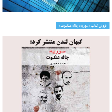
فروش کتاب «سوریه: چاله عنکبوت»