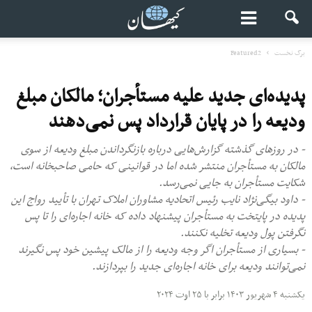
برگ نخست
Featured2
پدیده‌ای جدید علیه مستأجران؛ مالکان مبلغ
ودیعه را در پایان قرارداد پس نمی‌دهند
- در روزهای گذشته گزارش‌هایی درباره بازنگرداندن مبلغ ودیعه از سوی
مالکان به مستأجران منتشر شده اما در قوانینی که حامی صاحبخانه است،
شکایت مستأجران به جایی نمی‌رسد.
- داود بیگی‌نژاد نایب رئیس اتحادیه مشاوران املاک تهران با تأیید رواج این
پدیده در پایتخت به مستأجران پیشنهاد داده که خانه‌ اجاره‌ای را تا پس
نگرفتن پول ودیعه تخلیه نکنند.
- بسیاری از مستأجران اگر وجه ودیعه را از مالک پیشین خود پس نگیرند
نمی‌توانند ودیعه برای خانه اجاره‌ای جدید را بپردازند.
یکشنبه ۴ شهریور ۱۴۰۳ برابر با ۲۵ اوت ۲۰۲۴