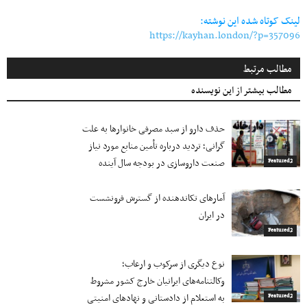
لینک کوتاه شده این نوشته:
https://kayhan.london/?p=357096
مطالب مرتبط
مطالب بیشتر از این نویسنده
حذف دارو از سبد مصرفی خانوارها به‌ علت
گرانی؛ تردید درباره تأمین منابع مورد نیاز
صنعت داروسازی در بودجه سال آینده
Featured2
آمارهای تکاندهنده از گسترش فرونشست
در ایران
Featured2
نوع دیگری از سرکوب و ارعاب؛
وکالتنامه‌های ایرانیان خارج کشور مشروط
به استعلام از دادستانی و نهادهای امنیتی
Featured2