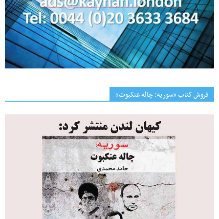
فروش کتاب «سوریه: چاله عنکبوت»