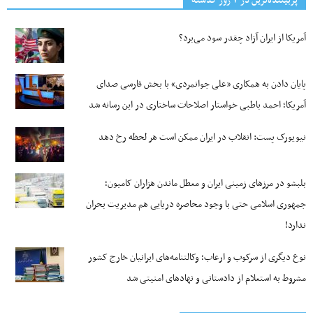
پربیننده‌ترین‌ در ۷ روز گذشته
آمریکا از ایران آزاد چقدر سود می‌برد؟
پایان دادن به همکاری «علی جوانمردی» با بخش فارسی صدای
آمریکا؛ احمد باطبی خواستار اصلاحات ساختاری در این رسانه شد
نیویورک پست: انقلاب در ایران ممکن است هر لحظه رخ دهد
بلبشو در مرزهای زمینی ایران و معطل ماندن هزاران کامیون؛
جمهوری اسلامی حتی با وجود محاصره دریایی هم مدیریت بحران
ندارد!
نوع دیگری از سرکوب و ارعاب؛ وکالتنامه‌های ایرانیان خارج کشور
مشروط به استعلام از دادستانی و نهادهای امنیتی شد