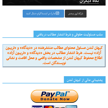
بارگذاری بیشتر
ما را در اینستاگرام دنبال کنید
سلب مسئولیت حقوقی و شرط انتشار مطالب دریافتی
کیهان لندن مسئول محتوای مطالب منتشرشده در «دیدگاه» و «تریبون
آزاد» نیست. شرط انتشار مطالب در بخش «دیدگاه» و «تریبون آزاد»
اطلاع محفوظ کیهان لندن از مشخصات واقعی و محل اقامت و نشانی
نویسندگان است.
پشتیبانی مالی از کیهانِ لندن