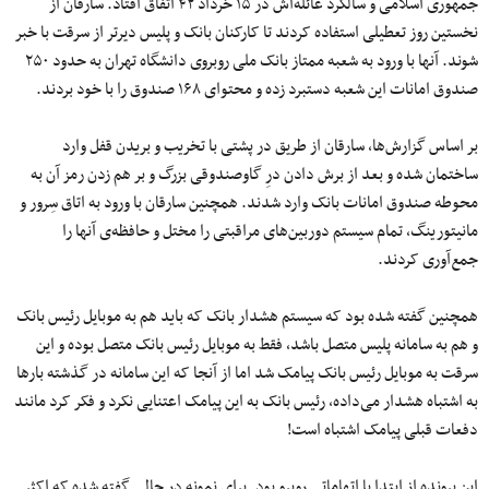
جمهوری اسلامی و سالگرد غائله‌اش در ۱۵ خرداد ۴۲ اتفاق افتاد. سارقان از
نخستین روز تعطیلی استفاده کردند تا کارکنان بانک و پلیس دیرتر از سرقت با خبر
شوند. آنها با ورود به شعبه ممتاز بانک ملی روبروی دانشگاه تهران به حدود ۲۵۰
صندوق امانات این شعبه دستبرد زده و محتوای ۱۶۸ صندوق را با خود بردند.
بر اساس گزارش‌ها، سارقان از طریق در پشتی با تخریب و بریدن قفل وارد
ساختمان شده و بعد از برش دادن درِ گاوصندوقی بزرگ و بر هم زدن رمز آن به
محوطه صندوق امانات بانک وارد شدند. همچنین سارقان با ورود به اتاق سِرور و
مانیتورینگ، تمام سیستم‌ دوربین‌های مراقبتی را مختل و حافظه‌ی آنها را
جمع‌آوری کردند.
همچنین گفته شده بود که سیستم هشدار بانک که باید هم به موبایل رئیس بانک
و هم به سامانه پلیس متصل باشد، فقط به موبایل رئیس بانک متصل بوده و این
سرقت به موبایل رئیس بانک پیامک شد اما از آنجا که این سامانه در گذشته بارها
به اشتباه هشدار می‌داده، رئیس بانک به این پیامک اعتنایی نکرد و فکر کرد مانند
دفعات قبلی پیامک اشتباه است!
این پرونده از ابتدا با اتهاماتی روبرو بود. برای نمونه در حالی گفته شده که اکثر