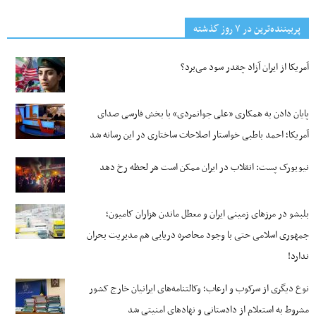
پربیننده‌ترین‌ در ۷ روز گذشته
آمریکا از ایران آزاد چقدر سود می‌برد؟
پایان دادن به همکاری «علی جوانمردی» با بخش فارسی صدای
آمریکا؛ احمد باطبی خواستار اصلاحات ساختاری در این رسانه شد
نیویورک پست: انقلاب در ایران ممکن است هر لحظه رخ دهد
بلبشو در مرزهای زمینی ایران و معطل ماندن هزاران کامیون؛
جمهوری اسلامی حتی با وجود محاصره دریایی هم مدیریت بحران
ندارد!
نوع دیگری از سرکوب و ارعاب؛ وکالتنامه‌های ایرانیان خارج کشور
مشروط به استعلام از دادستانی و نهادهای امنیتی شد