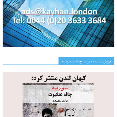
فروش کتاب «سوریه: چاله عنکبوت»