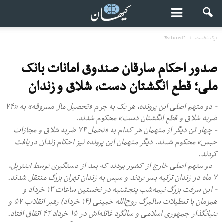
برگ نخست
Featured2
صدور احکام سارقان صندوق امانات بانک
ملی؛ قطع انگشتان دست، شلاق و زندان
- دو متهم اصلی این پرونده، هر یک به جرم «تحصیل مال مسروقه» به «۷۴
ضربه شلاق و قطع انگشتان دست» محکوم شدند.
- چهار تن دیگر از متهمان هر کدام به «تحمل ۷۴ ضربه شلاق و مجازات
حبس» محکوم شدند. دیگر متهمان این پرونده نیز احکام زندان دریافت
کردند.
- دو متهم اصلی خارج از کشور بودند که بعد از دستگیری توسط اینترپل،
۷ ماه در زندان ترکیه بسر بردند و سپس به زندان تهران بزرگ منتقل شدند.
- این سرقت بزرگ نیمه‌شب پنجشنبه در نخستین ساعات ۱۳ خرداد و
همزمان با تعطیلات سالمرگ روح‌الله خمینی (۱۴ خرداد) رهبر انقلاب ۵۷ و
بنیانگذار جمهوری اسلامی و سالگرد غائله‌اش در ۱۵ خرداد ۴۲ اتفاق افتاد.