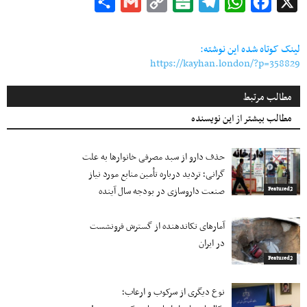
Share
Gmail
Copy
Balatarin
Telegram
WhatsApp
Facebook
X
Link
لینک کوتاه شده این نوشته:
https://kayhan.london/?p=358829
مطالب مرتبط
مطالب بیشتر از این نویسنده
حذف دارو از سبد مصرفی خانوارها به‌ علت
گرانی؛ تردید درباره تأمین منابع مورد نیاز
صنعت داروسازی در بودجه سال آینده
Featured2
آمارهای تکاندهنده از گسترش فرونشست
در ایران
Featured2
نوع دیگری از سرکوب و ارعاب؛