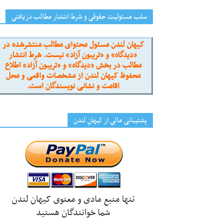
سلب مسئولیت حقوقی و شرط انتشار مطالب دریافتی
کیهان لندن مسئول محتوای مطالب منتشرشده در
«دیدگاه» و «تریبون آزاد» نیست. شرط انتشار
مطالب در بخش «دیدگاه» و «تریبون آزاد» اطلاع
محفوظ کیهان لندن از مشخصات واقعی و محل
اقامت و نشانی نویسندگان است.
پشتیبانی مالی از کیهانِ لندن
تنها منبع مادی و معنوی کیهان لندن
شما خوانندگان هستید