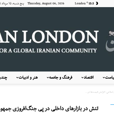
13.5
London
Thursday, August 06, 2026 پنج شنبه, ۱۵ مرداد ۱۴۰۵
C
است
اقتصاد
فرهنگ و جامعه
هنر و ادبیات
چندرس
KayhanLondon
اسلامی: افزایش قیمت‌ها در...
تنش در بازارهای داخلی در پی جنگ‌افروزی جمهوری