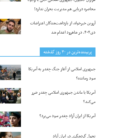
محاصره دریایی هم مدیریت بحران ندارد!
آروین خیرخواه، از بازداشت‌شدگان اعتراضات
دی۴۰۴، در شاهرود اعدام شد
پربیننده‌ترین‌ در ۳۰ روز گذشته
جمهوری اسلامی از آغاز جنگ چقدر به آمریکا
سود رسانده؟
آمریکا با ماندن جمهوری اسلامی چقدر ضرر
می‌کند؟
آمریکا از ایران آزاد چقدر سود می‌برد؟
تحول گردشگری در ایران آزاد