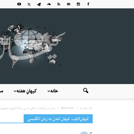
خانه
کیهانِ هفته
سی
برگ نخست
Featured1
تنش در بازارهای داخلی در پی جنگ‌افروزی جمهوری 
کیهان‌لایف، کیهان لندن به زبان انگلیسی