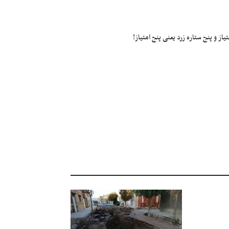
ز و پنج ستاره زرد یعنی پنج امتیاز!