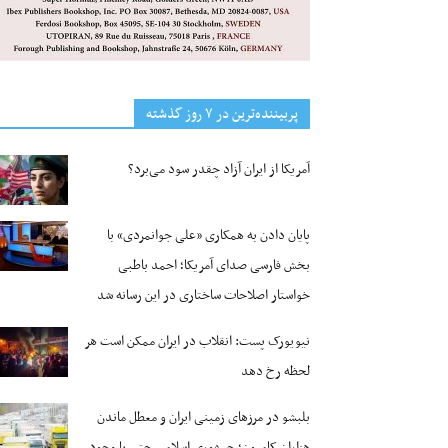
پربیننده‌ترین‌ در ۷ روز گذشته
آمریکا از ایران آزاد چقدر سود می‌برد؟
پایان دادن به همکاری «علی جوانمردی» با
بخش فارسی صدای آمریکا؛ احمد باطبی
خواستار اصلاحات ساختاری در این رسانه شد
نیویورک پست: انقلاب در ایران ممکن است هر
لحظه رخ دهد
بلبشو در مرزهای زمینی ایران و معطل ماندن
هزاران کامیون؛ جمهوری اسلامی حتی با وجود