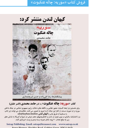
فروش کتاب «سوریه: چاله عنکبوت»