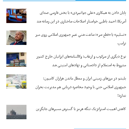
پایان دادن به همکاری «علی جوانمردی» با بخش فارسی صدای
آمریکا؛ احمد باطبی خواستار اصلاحات ساختاری در این رسانه شد
«تسلیم» یا «قطع سر»؛ ساعت شنیِ عمرِ جمهوری اسلامی روی میز
ترامپ
نوع دیگری از سرکوب و ارعاب؛ وکالتنامه‌های ایرانیان خارج کشور
مشروط به استعلام از دادستانی و نهادهای امنیتی شد
بلبشو در مرزهای زمینی ایران و معطل ماندن هزاران کامیون؛
جمهوری اسلامی حتی با وجود محاصره دریایی هم مدیریت بحران
ندارد!
کاهش اهمیت استراتژیک تنگه‌ هرمز با گسترش مسیرهای جایگزین