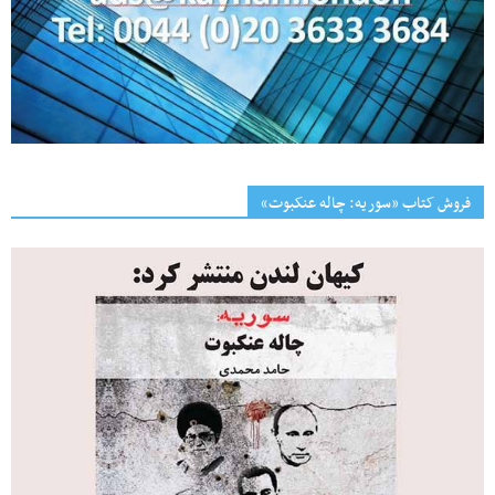
فروش کتاب «سوریه: چاله عنکبوت»