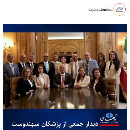
kayhanlondon