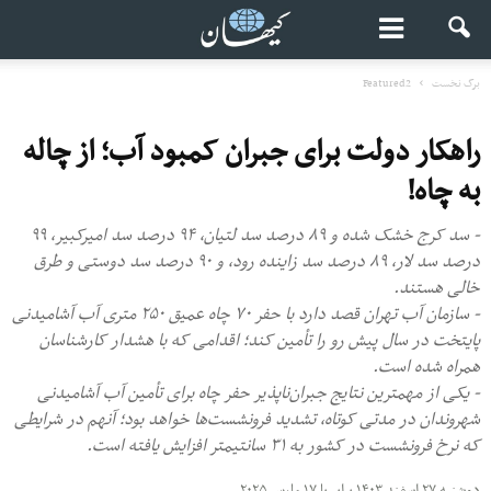
برگ نخست
Featured2
راهکار دولت برای جبران کمبود آب؛ از چاله
به چاه!
- سد کرج خشک شده و ۸۹ درصد سد لتیان، ۹۴ درصد سد امیرکبیر، ۹۹
درصد سد لار، ۸۹ درصد سد زاینده رود، و ۹۰ درصد سد دوستی و طرق
خالی هستند.
- سازمان آب تهران قصد دارد با حفر ۷۰ چاه عمیق ۲۵۰ متری آب آشامیدنی
پایتخت در سال پیش‌ رو را تأمین کند؛ اقدامی که با هشدار کارشناسان
همراه شده است.
- یکی از مهمترین نتایج جبران‌ناپذیر حفر چاه برای تأمین آب آشامیدنی
شهروندان در مدتی کوتاه، تشدید فرونشست‌ها خواهد بود؛ آنهم در شرایطی
که نرخ فرونشست در کشور به ۳۱ سانتیمتر افزایش یافته است.
دوشنبه ۲۷ اسفند ۱۴۰۳ برابر با ۱۷ مارس ۲۰۲۵