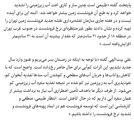
پایتخت گفته «طبیعی است چنین ساز و کاری افت آب زیرزمینی را تشدید
خواهد کرد و به طبع آن فرونشست زمین بیشتر خواهد شد. البته این برای آینده
نیست و در هفته جاری سازمان نقشه‌برداری نقشه جدید فرونشست زمین تهران را
تهیه کرده و نشان دادند بطور غیرمنتظره‌ای نرخ فرونشست در جنوب غرب تهران
در منطقه ۱۸ از حدود ۲۱ سانت‌متر که مقدار بیشینه آن است به ۳۱ سانتیمتر
افزایش‌یافته است.»
علی بیت‌الهی گفته «با توجه‌ به اینکه در زمستان بسر می‌بریم و هنوز وارد سال
جدید نشدیم، این اثرات کم‌آبی برای حال حاضر رخ‌داده است. واضح است که با
کاهش رواناب‌ها و جریان آب‌های سطحی و کم‌شدن آب سدها تغذیه آبخوان کم،
نفوذپذیری آب به زیرزمین نیز کم شده در نتیجه تغذیه سفره آب زیرزمینی کم
می‌شود. از طرف دیگر ما باهدف تأمین اضطراری آب نیاز به برداشت بیشتر از
همان سفره آبی داریم که در حال کاهش است. انتظار طبیعی، منطقی و
کارشناسی این است که توسعه فرونشست هم در ابعاد پهنه‌های فرونشست و
تشدید نرخ فرونشست را داشته باشیم.»