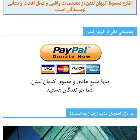
اطلاع محفوظ کیهان لندن از مشخصات واقعی و محل اقامت و نشانی
نویسندگان است.
پشتیبانی مالی از کیهانِ لندن
تنها منبع مادی و معنوی کیهان لندن
شما خوانندگان هستید
به بازار اطمینان نکنید؛ رقبا زیاد هستند!