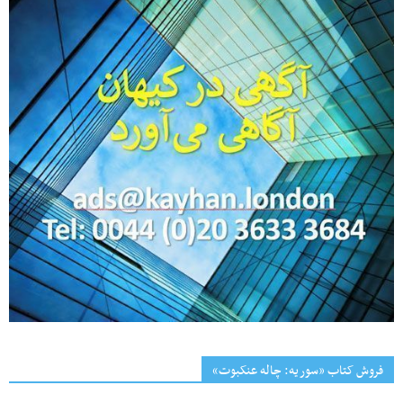
فروش کتاب «سوریه: چاله عنکبوت»