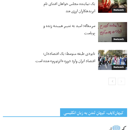
یک نماینده مجلس خواهان افشای نام
ابربدهکاران ارزی شد
Featured1
سرمقاله؛ امید به تغییر همیشه زنده و
پویاست
Featured1
نابودی طبقه متوسط؛ یک اقتصاددان:
اقتصاد ایران وارد دوره «ابَرتورم» شده‌ است
Featured1
کیهان‌لایف، کیهان لندن به زبان انگلیسی