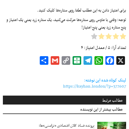
برای امتیاز دادن به این مطلب لطفا روی ستاره‌ها کلیک کنید.
توجه: وقتی با ماوس روی ستاره‌ها حرکت می‌کنید، یک ستاره زرد یعنی یک امتیاز و
پنج ستاره زرد یعنی پنج امتیاز!
تعداد آرا:
۵
/ معدل امتیاز:
۴
Share
Gmail
Copy
Balatarin
Telegram
WhatsApp
Facebook
X
Link
لینک کوتاه شده این نوشته:
https://kayhan.london/?p=372607
مطالب مرتبط
مطالب بیشتر از این نویسنده
پرونده فساد کلان اقتصادی «تراستی»ها؛