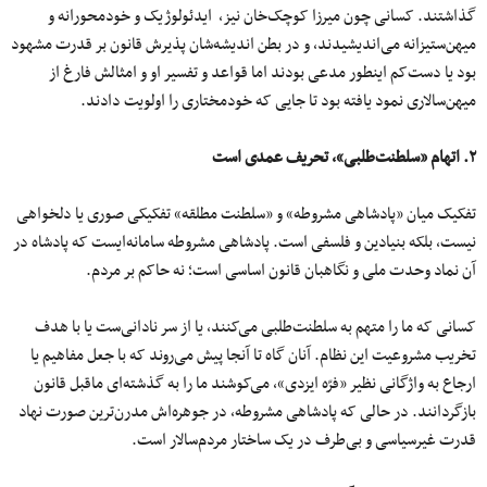
گذاشتند. کسانی چون میرزا کوچک‌خان نیز، ایدئولوژیک و خودمحورانه و
میهن‌ستیزانه می‌اندیشیدند، و در بطن اندیشه‌شان پذیرش قانون بر قدرت مشهود
بود یا دست‌کم اینطور مدعی بودند اما قواعد و تفسیر او و امثالش فارغ از
میهن‌سالاری نمود یافته بود تا جایی که خودمختاری را اولویت دادند.
۲. اتهام «سلطنت‌طلبی»، تحریف عمدی است
تفکیک میان «پادشاهی مشروطه» و «سلطنت مطلقه» تفکیکی صوری یا دلخواهی
نیست، بلکه بنیادین و فلسفی است. پادشاهی مشروطه سامانه‌ایست که پادشاه در
آن نماد وحدت ملی و نگاهبان قانون اساسی است؛ نه حاکم بر مردم.
کسانی که ما را متهم به سلطنت‌طلبی می‌کنند، یا از سر نادانی‌ست یا با هدف
تخریب مشروعیت این نظام. آنان گاه تا آنجا پیش می‌روند که با جعل مفاهیم یا
ارجاع به واژگانی نظیر «فرّه ایزدی»، می‌کوشند ما را به گذشته‌ای ماقبل قانون
بازگردانند. در حالی که پادشاهی مشروطه، در جوهره‌اش مدرن‌ترین صورت نهاد
قدرت غیرسیاسی و بی‌طرف در یک ساختار مردم‌سالار است.