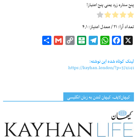
پنج ستاره زرد یعنی پنج امتیاز!
تعداد آرا:
۲۱
/ معدل امتیاز:
۴٫۱
Share
Gmail
Copy
Balatarin
Telegram
WhatsApp
Facebook
X
Link
لینک کوتاه شده این نوشته:
https://kayhan.london/?p=374141
کیهان‌لایف، کیهان لندن به زبان انگلیسی