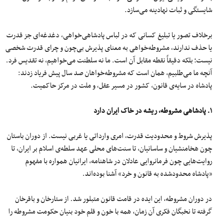
شایستگی و ثبات نهادینه می‌سازد.
برخلاف تصور یا تبلیغ کسانی که در لباس پادشاهی‌خواهی، دغدغه‌ای جز قدرت
یا حذف ندارند، مشروطه‌خواهی به معنای پذیرش بی‌چون‌ و‌ چرای قدرت شخصی
نیست؛ بلکه دقیقاً نقطه مقابل آن است. ما نه سلطنت می‌خواهیم، نه تقدیس فرد.
آنچه ما می‌طلبیم، همان است که مشروطه‌خواهان صد سال پیش فریاد زدند:
پادشاه در سایه‌ی قانون، کشور در مسیر عقل، و ملت در مرکز حاکمیت.
۱. پادشاهی مشروطه، ریشه در خاک ایران دارد
پذیرش شروط و محدودیت قدرت، امری وارداتی یا غربی نیست. از دوران باستان
چون هخامنشیان و ساسانیان، تا سنت‌های محلی عهد سلطه‌ی اسلام بر ایران، تا
روایت‌هایی چون فرمانروایی عادلان در شاهنامه، ایرانیان همواره با مفهوم
«پادشاه محدودشده به قانون و خرد» آشنا بوده‌اند.
در دوران مشروطه، این ایده در قامت قانون متبلور شد. از ستارخان و باقرخان
گرفته تا نخبگان فکری آن زمان، همه با خون و قلم خود بنیان حکومت مشروطه را