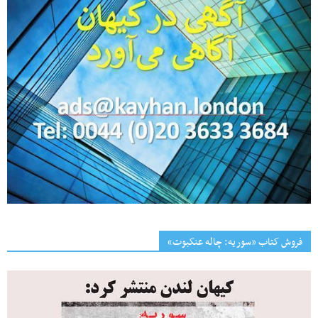
فروش کتاب «سوریه: چاله عنکبوت»