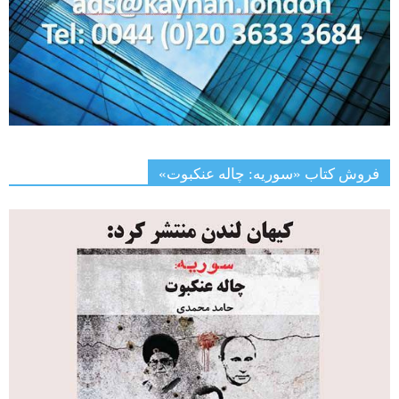
فروش کتاب «سوریه: چاله عنکبوت»