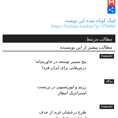
Copy
Gmail
Link
Share
لینک کوتاه شده این نوشته:
https://kayhan.london/?p=378466
مطالب مرتبط
مطالب بیشتر از این نویسنده
Featured2
پنج مسیر توسعه در خاورمیانه؛
درس‌هایی برای ایران فردا
دیدگاه
رژیم و اپوزیسیون در بن‌بست
استراتژیکِ انتظار
Featured2
طرح درخشان غزه: از حذف