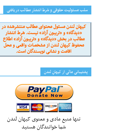
سلب مسئولیت حقوقی و شرط انتشار مطالب دریافتی
کیهان لندن مسئول محتوای مطالب منتشرشده در
«دیدگاه» و «تریبون آزاد» نیست. شرط انتشار
مطالب در بخش «دیدگاه» و «تریبون آزاد» اطلاع
محفوظ کیهان لندن از مشخصات واقعی و محل
اقامت و نشانی نویسندگان است.
پشتیبانی مالی از کیهانِ لندن
تنها منبع مادی و معنوی کیهان لندن
شما خوانندگان هستید