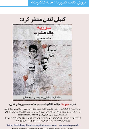
فروش کتاب «سوریه: چاله عنکبوت»