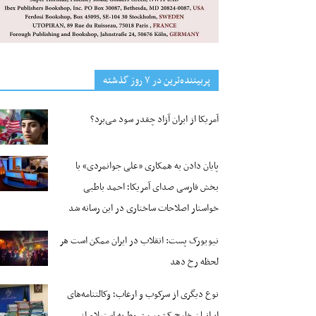
پربیننده‌ترین‌ در ۷ روز گذشته
آمریکا از ایران آزاد چقدر سود می‌برد؟
پایان دادن به همکاری «علی جوانمردی» با
بخش فارسی صدای آمریکا؛ احمد باطبی
خواستار اصلاحات ساختاری در این رسانه شد
نیویورک پست: انقلاب در ایران ممکن است هر
لحظه رخ دهد
نوع دیگری از سرکوب و ارعاب؛ وکالتنامه‌های
ایرانیان خارج کشور مشروط به استعلام از