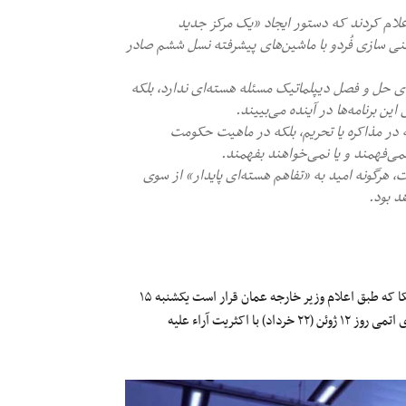
ام کردند که دستور ایجاد «یک مرکز جدید
نی سازی فُردو با ماشین‌های پیشرفته نسل ششم صادر
ی حل ‌و فصل دیپلماتیک مسئله هسته‌ای ندارد، بلکه
ن برنامه‌ها در آینده می‌بییند.
در مذاکره یا تحریم، بلکه در ماهیت حکومت
ی‌فهمند و یا نمی‌خواهند بفهمند.
ت، هرگونه امید به «تفاهم هسته‌ای پایدار» از سوی
د بود.
در آستانه برگزاری دور ششم مذاکرات میان جمهوری اسلامی ایران و آمریکا که طبق اعلام وزیر خارجه عمان قرار است یکشنبه ۱۵
ژوئن (۲۵ خرداد) در مسقط برگزار شود، شورای حکام آژانس بین‌المللی انرژی اتمی روز ۱۲ ژوئن (۲۲ خرداد) با اکثریت آراء علیه