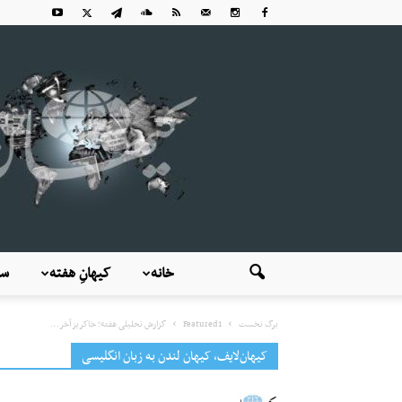
خانه
کیهانِ هفته
سی
برگ نخست
Featured1
گزارش تحلیلی هفته؛ خاکریز آخر…
کیهان‌لایف، کیهان لندن به زبان انگلیسی