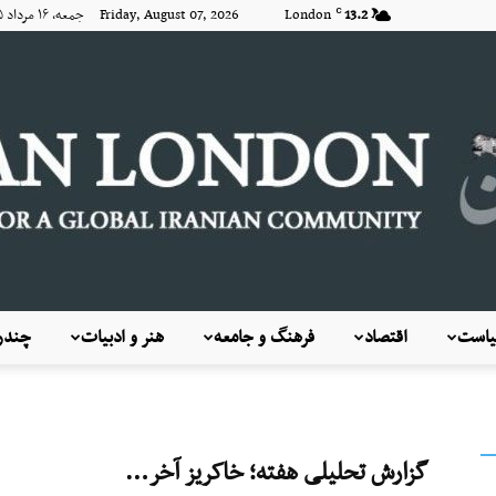
13.2
London
Friday, August 07, 2026 جمعه, ۱۶ مرداد ۱۴۰۵
C
است
اقتصاد
فرهنگ و جامعه
هنر و ادبیات
چندرس
KayhanLondon
گزارش تحلیلی هفته؛ خاکریز آخر…