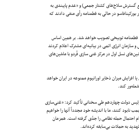
لین بار در ۲۰ سال گذشته به «نقض NPT» (پیمان منع گسترش سلاح‌های کشتار جمعی) و «عدم پایبندی به
ورکینافاسو در حالی به قطعنامه رأی منفی دادند که
ین قطعنامه توبیخی تصویب خواهد شد. بر همین اساس
 سازمان انرژی اتمی در بیانیه‌ای مشترک اعلام کردند
ن‌های نسل اول در مرکز غنی سازی فُردو با ماشین‌های
 افزایش میزان ذخایر اورانیوم ممنوعه در ایران خواهد
عله‌ور کند.
 رئیس دولت چهاردهم طی سخنانی تأکید کرد: «غنی‌سازی
بمب نابود کنند، ما با اندیشه خود مجدداً آنها را خواهیم
م احتمال حمله نظامی را جدّی گرفته است. همزمان
تهدید به حملات بی‌سابقه کرده‌اند.