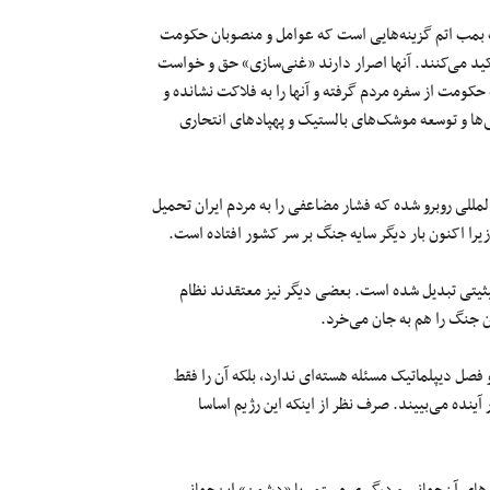
زی، بستن تنگه هرمز، خروج از NPT و حتا ساخت بمب اتم گزینه‌هایی است که عوامل و منصوبان حکومت
ٔکید می‌کنند. آنها اصرار دارند «غنی‌سازی» حق و خواست
منافع ملی است، اما در واقعیت ۲۵ سال است که حکومت از سفره مردم گرفته و آنها را به فلاکت نشانده و
‌ها و توسعه موشک‌های بالستیک و پهپادهای انتحاری
لمللی روبرو شده که فشار مضاعفی را به مردم ایران تحمیل
را اکنون بار دیگر سایه جنگ بر سر کشور افتاده است.
یثیتی تبدیل شده است. بعضی دیگر نیز معتقدند نظام
ن جنگ را هم به جان می‌خرد.
فصل دیپلماتیک مسئله هسته‌ای ندارد، بلکه آن را فقط
آینده می‌بییند. صرف نظر از اینکه این رژیم اساسا
ن‌های آن‌جهانی و درگیری مستمر با «دشمن» این‌جهانی