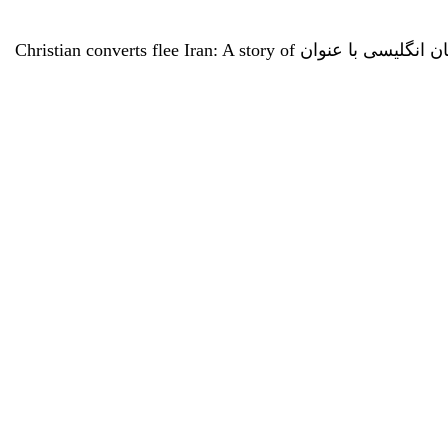
فرد پطروسیان روزنامه‌نگار و کنشگر ساکن بلژیک اخیرا کتابی در رابطه با فرار نوکیشان مسیحی از جمهوری اسلامی به زبان انگلیسی با عنوان Christian converts flee Iran: A story of