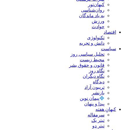
کیهان‌تور
روان‌شناسی
به یاد ماندگان
ورزش
حوادث
اقتصاد
تکنولوژی
دانش و تجربه
سیاست
تحلیل سیاسی روز
محیط زیست
قانون و حقوق بشر
نگاه روز
نگاه دیگران
دیدگاه
تریبون آزاد
بازنشر
پیمان نوین
پیدا و پنهان
کیهانِ هفته
سرمقاله
تیتر یک
تیتر دو