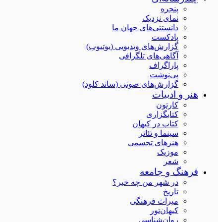
پنجره
نمای نزدیک
دانستنی‌های جهان ما
پادکست
گزارش‌های ویدیویی (یوتیوب)
آگاهی‌های تلگرافی
پاراگراف
پی‌نوشت
گزارش‌های صوتی (ساند کلود)
هنر و ادبیات
کارتون
کتابگزاری
کتاب در کیهان
سینما و تئاتر
هنرهای تجسمی
موزیک
شعر
فرهنگ و جامعه
در شهر من چه خبر؟
تاریخ
میراث فرهنگی
کیهان‌تور
روان‌شناسی