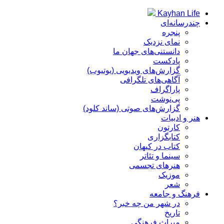
Kayhan Life
چندرسانه‌ای
پنجره
نمای نزدیک
دانستنی‌های جهان ما
پادکست
گزارش‌های ویدیویی (یوتیوب)
آگاهی‌های تلگرافی
پاراگراف
پی‌نوشت
گزارش‌های صوتی (ساند کلود)
هنر و ادبیات
کارتون
کتابگزاری
کتاب در کیهان
سینما و تئاتر
هنرهای تجسمی
موزیک
شعر
فرهنگ و جامعه
در شهر من چه خبر؟
تاریخ
میراث فرهنگی