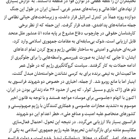
تحلیلگران آن را نقطه عطفی در توازن قوا در منطقه دانستند. به گزارش بسیاری
از نهادهای اطلاعاتی و رسانه‌های معتبر غربی، آسمان ایران در طول این جنگ
دوازده روزه عملاً در کنترل اسرائیل قرار داشت، و زیرساخت‌های حیاتی نظامی از
جمله سامانه‌های پدافندی، هدف قرار گرفت. این حمله که از نظر برخی
کارشناسان حقوقی در چارچوب دفاع مشروع بر پایه ماده ۵۱ منشور ملل متحد
قابل ارزیابی است، شوک بی‌سابقه‌ای به مقامات جمهوری اسلامی وارد کرد،
ضربه‌ای حیثیتی و امنیتی به ساختار نظامی رژیم و پوچ کردن تمام ادعاهای
ایشان، تا جایی‌ که ایشان به‌ صورت غیررسمی واسطه‌هایی را برای جلوگیری از
ادامه حملات به کار گرفتند. سیاست گروگانگیری رژیم که در طول عمر
حاکمیت‌اش به تیغی برنده برای به کرسی نشاندن خواسته‌شان مبدل گشت،
اینبار اما با مانع روبرو شد. از جمله، اخباری در خصوص دو شهروند فرانسوی به
نام های ژاک باری و سسیل کولر، که پس از حدود ۳۶ ماه زندانی بودن در ایران،
اکنون با اتهام «جاسوسی برای موساد» مواجه هستند و با توجه به قانون اخیر
موسوم به «تشدید مجازات جاسوسی و همکاری‌کنندگان با رژیم صهیونیستی و
کشورهای متخاصم علیه امنیت و منافع ملی»، خطر اعدام این دو شهروند
فرانسوی بسیار بالا ارزیابی می‌گردد. در نتیجه این تحول، احتمال فعال‌سازی
مکانیسم ماشه برای بازگرداندن تحریم‌ها علیه رژیم جمهوری اسلامی به یکی از
محورهای اصلی گفتگو در محافل دیپلماتیک تبدیل شده است، و دولت فرانسه