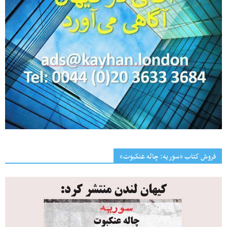
فروش کتاب «سوریه: چاله عنکبوت»