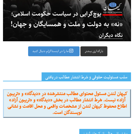
بارگذاری بیشتر
ما را در اینستاگرام دنبال کنید
سلب مسئولیت حقوقی و شرط انتشار مطالب دریافتی
کیهان لندن مسئول محتوای مطالب منتشرشده در «دیدگاه» و «تریبون
آزاد» نیست. شرط انتشار مطالب در بخش «دیدگاه» و «تریبون آزاد»
اطلاع محفوظ کیهان لندن از مشخصات واقعی و محل اقامت و نشانی
نویسندگان است.
پشتیبانی مالی از کیهانِ لندن