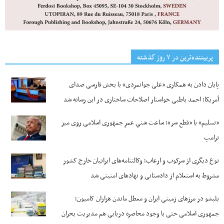
پربیننده‌ترین‌ در ۷ روز گذشته
پایان دادن به همکاری «علی جوانمردی» با بخش فارسی صدای
آمریکا؛ احمد باطبی خواستار اصلاحات ساختاری در این رسانه شد
«تسلیم» یا «قطع سر»؛ ساعت شنیِ عمرِ جمهوری اسلامی روی میز
ترامپ
نوع دیگری از سرکوب و ارعاب؛ وکالتنامه‌های ایرانیان خارج کشور
مشروط به استعلام از دادستانی و نهادهای امنیتی شد
بلبشو در مرزهای زمینی ایران و معطل ماندن هزاران کامیون؛
جمهوری اسلامی حتی با وجود محاصره دریایی هم مدیریت بحران