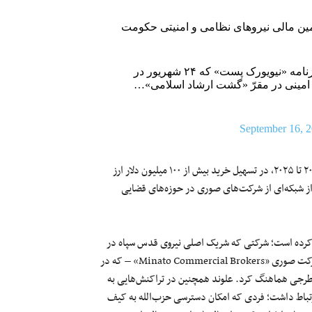
مین مالی نیروهای نظامی و امنیتی حکومت
-بهنام بن طالب‌لو و ریچارد گلدبرگ طی مقاله‌ای در روزنامه «نیویورک پست» که ۲۴ شهریور در
امینی در مقرّ «گشت ارشاد اسلامی»…
September 16, 
بر اساس این بیانیه، علیرضا درخشان و آرش استکی علوند بین سال‌های ۲۰۲۳ تا ۲۰۲۵، در تسهیل خرید بیش از ۱۰۰ میلیون دلار ارز
از شبکه‌ای از شرکت‌های صوری در حوزه‌های قضایی
ت کرده است؛ شرکتی که شریک اصلی نیروی قدس سپاه در
فروش نفت ایران بوده است. در سال ۲۰۲۳، علوند یک پرداخت از سوی شرکت صوری «Minato Commercial Brokers» – که در
رجی هماهنگ کرد. علوند همچنین در تراکنش‌هایی به
ارتباط داشت؛ فردی که امکان دسترسی حزب‌الله به کیف