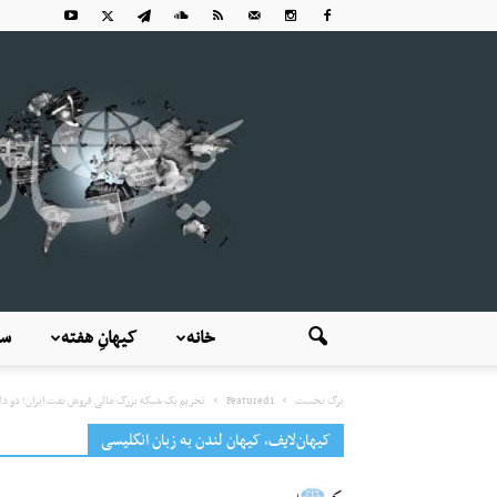
خانه
کیهانِ هفته
سی
برگ نخست
Featured1
تحریم یک شبکه بزرگ مالی فروش نفت ایران؛ دو دلال
کیهان‌لایف، کیهان لندن به زبان انگلیسی