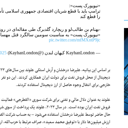
«نیویورک پست»:
ترامپ باید با قطع شریان اقتصادی جمهوری اسلامی تأ
را قطع کند
«نیویورک پست» به مناسبت سومین سالگرد قتل مهسا 
pic.twitter.com/mfMXntP9jc
— KayhanLondon کیهان لندن (@KayhanLondon)
2025
دیجیتال از محل فروش نفت برای دولت ایران همکاری کردند. این دو نفر 
خارجی برای انتقال وجوه حاصل از ارز دیجیتال استفاده کردند.
علوند به‌ عنوان دلال مالی و نفتی برای شرکت سوری «القطرجی» فعالی
حال حاضر توسط علیرضا درخشان استفاده می‌شود – به حساب شرکت القط
ارزش میلیون‌ها دلار با «توفیق محمد سعید»، صراف مرتبط با حزب‌الله، 