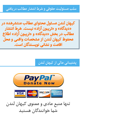
سلب مسئولیت حقوقی و شرط انتشار مطالب دریافتی
کیهان لندن مسئول محتوای مطالب منتشرشده در
«دیدگاه» و «تریبون آزاد» نیست. شرط انتشار
مطالب در بخش «دیدگاه» و «تریبون آزاد» اطلاع
محفوظ کیهان لندن از مشخصات واقعی و محل
اقامت و نشانی نویسندگان است.
پشتیبانی مالی از کیهانِ لندن
تنها منبع مادی و معنوی کیهان لندن
شما خوانندگان هستید