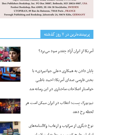
پربیننده‌ترین‌ در ۷ روز گذشته
آمریکا از ایران آزاد چقدر سود می‌برد؟
پایان دادن به همکاری «علی جوانمردی» با
بخش فارسی صدای آمریکا؛ احمد باطبی
خواستار اصلاحات ساختاری در این رسانه شد
نیویورک پست: انقلاب در ایران ممکن است هر
لحظه رخ دهد
نوع دیگری از سرکوب و ارعاب؛ وکالتنامه‌های
ایرانیان خارج کشور مشروط به استعلام از