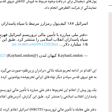
پول‌های دیجیتال برای دریافت وجوه مربوط به فروش کالاهای نیروی قدس سپا
نمایندگی از شرکت القطرجی انجام داد.
اسرائیل ۱۸۷ کیف‌پول رمزارز مرتبط با سپاه پاسداران با ۱/۵ میلیارد دلار تراکنش را شناسایی کرد
سپاه پاسداران انقلاب اسلامی را منتشر کرد. طبق این
۱/۵ میلیارد دلار…
pic.twitter.com/9N125D2kuz
— KayhanLondon کیهان لندن (@KayhanLondon)
2025
این اقدام در ادامه تحریم شبکه دلالی «برادران زرین‌قلم» صورت می‌گیرد 
به نفع نیروی قدس سپاه و دیگر نهادهای ایرانی تحریم‌شده پولشویی کرده 
پاسداران انقلاب اسلامی را منتشر کرد. طبق این گزارش، آدرس‌های اعلام‌شده در مجموع ۱/۵ میلیارد دلا
دفتر ملی مقابله با تأمین مالی تروریس