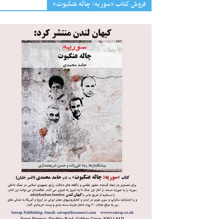
فروش کتاب «سوریه: چاله عنکبوت»