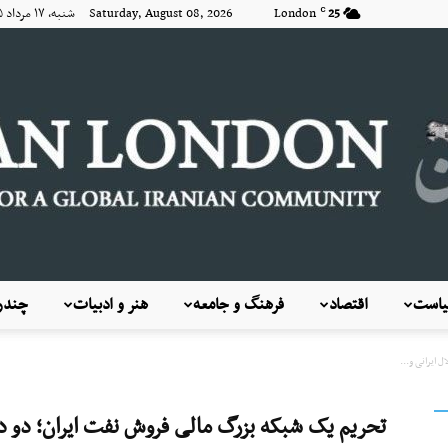
25
London
Saturday, August 08, 2026 شنبه, ۱۷ مرداد ۱۴۰۵
C
است
اقتصاد
فرهنگ و جامعه
هنر و ادبیات
چندرس
KayhanLondon
 ایرانی و...