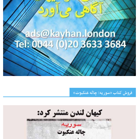
فروش کتاب «سوریه: چاله عنکبوت»