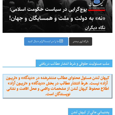
بارگذاری بیشتر
ما را در اینستاگرام دنبال کنید
سلب مسئولیت حقوقی و شرط انتشار مطالب دریافتی
کیهان لندن مسئول محتوای مطالب منتشرشده در «دیدگاه» و «تریبون
آزاد» نیست. شرط انتشار مطالب در بخش «دیدگاه» و «تریبون آزاد»
اطلاع محفوظ کیهان لندن از مشخصات واقعی و محل اقامت و نشانی
نویسندگان است.
پشتیبانی مالی از کیهانِ لندن