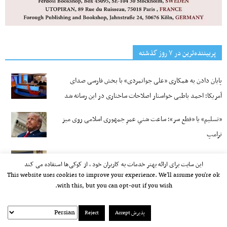
پربیننده‌ترین‌ در ۷ روز گذشته
پایان دادن به همکاری «علی جوانمردی» با بخش فارسی صدای
آمریکا؛ احمد باطبی خواستار اصلاحات ساختاری در این رسانه شد
«تسلیم» یا «قطع سر»؛ ساعت شنیِ عمرِ جمهوری اسلامی روی میز
ترامپ
نوع دیگری از سرکوب و ارعاب؛ وکالتنامه‌های ایرانیان خارج کشور
این سایت برای ارائه بهتر خدمات به کاربران خود ، از کوکی‌ها استفاده می کند
مشروط به استعلام از دادستانی و نهادهای امنیتی شد
This website uses cookies to improve your experience. We'll assume you're ok
with this, but you can opt-out if you wish.
بلبشو در مرزهای زمینی ایران و معطل ماندن هزاران کامیون؛
جمهوری اسلامی حتی با وجود محاصره دریایی هم مدیریت بحران
پذیرش Accept
Reject
ندارد!