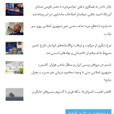
پایان دادن به همکاری «علی جوانمردی» با بخش فارسی صدای
آمریکا؛ احمد باطبی خواستار اصلاحات ساختاری در این رسانه شد
«تسلیم» یا «قطع سر»؛ ساعت شنیِ عمرِ جمهوری اسلامی روی میز
ترامپ
نوع دیگری از سرکوب و ارعاب؛ وکالتنامه‌های ایرانیان خارج کشور
مشروط به استعلام از دادستانی و نهادهای امنیتی شد
بلبشو در مرزهای زمینی ایران و معطل ماندن هزاران کامیون؛
جمهوری اسلامی حتی با وجود محاصره دریایی هم مدیریت بحران
ندارد!
کاهش اهمیت استراتژیک تنگه‌ هرمز با گسترش مسیرهای جایگزین
پربیننده‌ترین‌ در ۳۰ روز گذشته