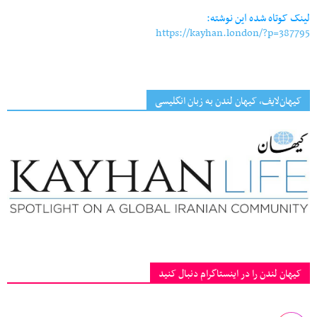
لینک کوتاه شده این نوشته:
https://kayhan.london/?p=387795
کیهان‌لایف، کیهان لندن به زبان انگلیسی
کیهان لندن را در اینستاگرام دنبال کنید