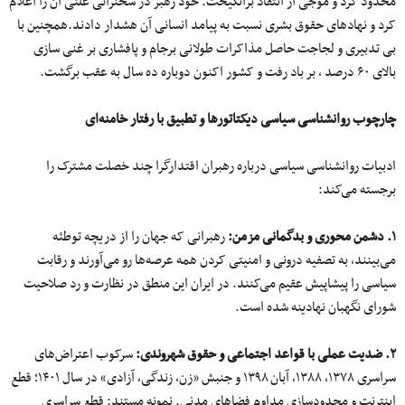
محدود کرد و موجی از انتقاد برانگیخت. خود رهبر در سخنرانی علنی آن را اعلام
کرد و نهادهای حقوق بشری نسبت به پیامد انسانی آن هشدار دادند.همچنین با
بی تدبیری و لجاجت حاصل مذاکرات طولانی برجام و پافشاری بر غنی سازی
بالای ۶۰ درصد ، بر باد رفت و کشور اکنون دوباره ده سال به عقب برگشت.
چارچوب روانشناسی سیاسی دیکتاتورها و تطبیق با رفتار خامنه‌ای
ادبیات روانشناسی سیاسی درباره رهبران اقتدارگرا چند خصلت مشترک را
برجسته می‌کند:
۱. دشمن محوری و بدگمانی مزمن:
رهبرانی که جهان را از دریچه توطئه
می‌بینند، به تصفیه درونی و امنیتی کردن همه عرصه‌ها رو می‌آورند و رقابت
سیاسی را پیشاپیش عقیم می‌کنند. در ایران این منطق در نظارت و رد صلاحیت
شورای نگهبان نهادینه شده است.
۲. ضدیت عملی با قواعد اجتماعی و حقوق شهروندی:
سرکوب اعتراض‌های
سراسری ۱۳۷۸، ۱۳۸۸، آبان ۱۳۹۸ و جنبش «زن، زندگی، آزادی» در سال ۱۴۰۱؛ قطع
اینترنت و محدودسازی مداوم فضاهای مدنی. نمونه مستند: قطع سراسری