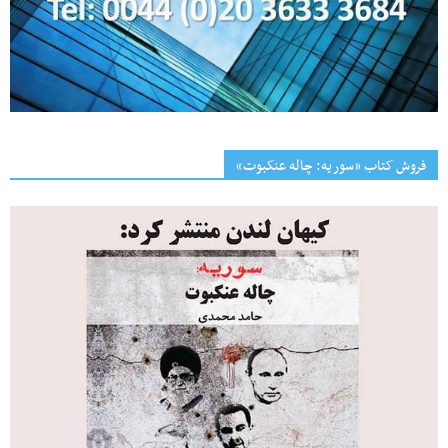
فروش کتاب «سوریه: چاله عنکبوت»