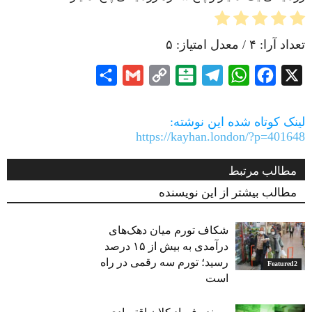
تعداد آرا:
۴
/ معدل امتیاز:
۵
Share
Gmail
Copy
Balatarin
Telegram
WhatsApp
Facebook
X
Link
لینک کوتاه شده این نوشته:
https://kayhan.london/?p=401648
مطالب مرتبط
مطالب بیشتر از این نویسنده
شکاف تورم میان دهک‌های
درآمدی به بیش از ۱۵ درصد
رسید؛ تورم سه رقمی در راه
Featured2
است