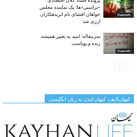
پرونده فساد کلان اقتصادی
«تراستی»ها؛ یک نماینده مجلس
خواهان افشای نام ابربدهکاران
Featured1
ارزی شد
سرمقاله؛ امید به تغییر همیشه
زنده و پویاست
Featured1
کیهان‌لایف، کیهان لندن به زبان انگلیسی