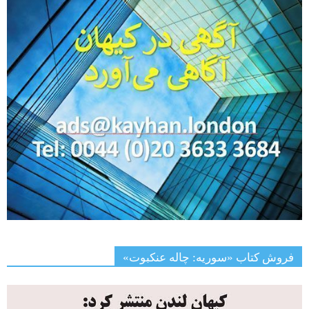
فروش کتاب «سوریه: چاله عنکبوت»