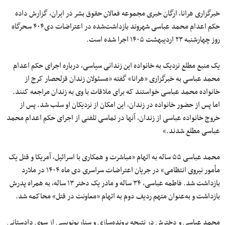
خبرگزاری هرانا، ارگان خبری مجموعه فعالان حقوق بشر در ایران، گزارش داده
حکم اعدام محمد عباسی شهروند بازداشت‌شده در اعتراضات دی۴۰۴ سحرگاه
روز چهارشنبه ۲۳ اردیبهشت ۱۴۰۵ اجرا شده است.
یک منبع مطلع نزدیک به خانواده این زندانی سیاسی، درباره اجرای حکم اعدام
محمد عباسی به خبرگزاری «هرانا» گفته «مسئولان زندان قزلحصار کرج از
خانواده محمد عباسی خواستند که برای ملاقات با وی به زندان مراجعه کنند.
اما پس از حضور خانواده در زندان، این امکان از نزدیکان او سلب شد. پس از
خروج خانواده عباسی از زندان، آنها در تماسی تلفنی از اجرای حکم اعدام محمد
عباسی مطلع شدند.»
محمد عباسی ۵۵ ساله به اتهام «مباشرت و همکاری با اسرائیل، آمریکا و قتل یک
مأمور نیروی انتظامی» در جریان اعتراضات سراسری دی ماه ۱۴۰۴ در ملارد
بازداشت شد. فاطمه عباسی، ۳۴ ساله و مادر یک دختر ۱۳ ساله، به همراه پدرش
بازداشت و به‌عنوان متهم ردیف دوم به اتهام «معاونت در قتل» محاکمه شد.
محمد عباسی و دخترش در نتیجه پرونده‌سازی و سناریونویسی از سوی دادستانی