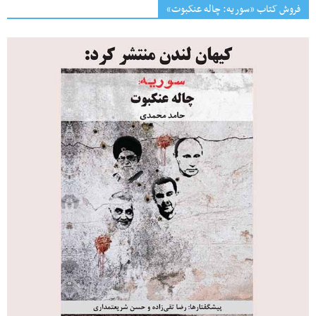
فروش کتاب «سوریه: چاله عنکبوت»