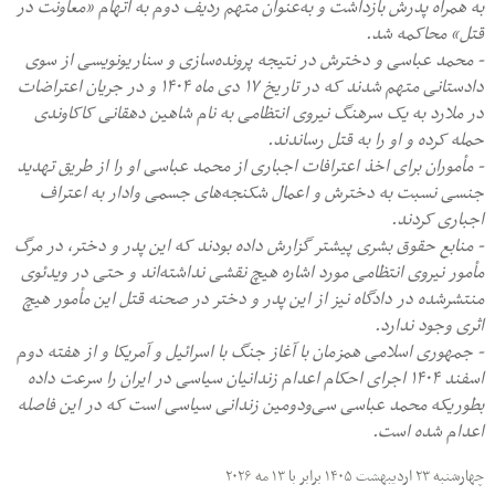
به همراه پدرش بازداشت و به‌عنوان متهم ردیف دوم به اتهام «معاونت در
قتل» محاکمه شد.
- محمد عباسی و دخترش در نتیجه پرونده‌سازی و سناریونویسی از سوی
دادستانی متهم شدند که در تاریخ ۱۷ دی ماه ۱۴۰۴ و در جریان اعتراضات
در ملارد به یک سرهنگ نیروی انتظامی به نام شاهین دهقانی‌ کاکا‌وندی
حمله کرده و او را به قتل رساندند.
- ‎مأموران برای اخذ اعترافات اجباری از محمد عباسی او را از طریق تهدید
جنسی نسبت به دخترش و اعمال شکنجه‌های جسمی وادار به اعتراف
اجباری کردند.
- منابع حقوق بشری پیشتر گزارش داده بودند که این پدر و دختر، در مرگ
مأمور نیروی انتظامی مورد اشاره هیچ نقشی نداشته‌اند و حتی در ویدئوی
منتشرشده در دادگاه نیز از این پدر و دختر در صحنه قتل این مأمور هیچ
اثری وجود ندارد.
- جمهوری اسلامی همزمان با آغاز جنگ با اسرائیل و آمریکا و از هفته دوم
اسفند ۱۴۰۴ اجرای احکام اعدام زندانیان سیاسی در ایران را سرعت داده
بطوریکه محمد عباسی سی‌ودومین زندانی سیاسی است که در این فاصله
اعدام شده است.
چهارشنبه ۲۳ اردیبهشت ۱۴۰۵ برابر با ۱۳ مه ۲۰۲۶