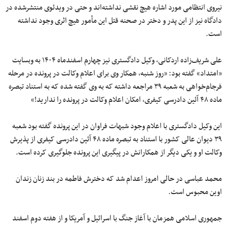
نیروی انتظامی مورد اشاره هیچ نقشی نداشته‌اند و حتی در ویدئوی منتشرشده در
دادگاه نیز از این پدر و دختر در صحنه قتل این مأمور هیچ اثری وجود نداشته
است.
علی شریف‌زاده اردکانی، وکیل دادگستری نیز چهارم اسفندماه ۱۴۰۴ به وبسایت
«امتداد» گفته بود: «روز شنبه، همکار وی برای اعلام وکالت در پرونده در مرحله
فرجام‌خواهی به شعبه ۳۹ مراجعه داشته که به وی گفته شده که به استناد تبصره
ماده ۴۸ آئین دادرسی کیفری، امکان اعلام وکالت در پرونده را ندارید!»
این وکیل دادگستری با اعلام وجود شبهات فراوان در این پرونده گفته بود شعبه
۳۹ دیوان عالی کشور با استناد به تبصره ماده ۴۸ آئین دادرسی کیفری از پذیرش
وکالت او و یکی دیگر از همکارانش در پیگیری این پرونده جلوگیری کرده است.
محمد عباسی در حالی امروز اعدام شد که دخترش فاطمه در بند زنان زندان
اوین محبوس است.
جمهوری اسلامی همزمان با آغاز جنگ با اسرائیل و آمریکا و از هفته دوم اسفند