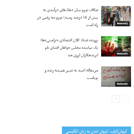
شکاف تورم میان دهک‌های درآمدی به
بیش از ۱۵ درصد رسید؛ تورم سه رقمی در
راه است
Featured2
پرونده فساد کلان اقتصادی «تراستی»ها؛
یک نماینده مجلس خواهان افشای نام
ابربدهکاران ارزی شد
Featured1
سرمقاله؛ امید به تغییر همیشه زنده و
پویاست
Featured1
کیهان‌لایف، کیهان لندن به زبان انگلیسی