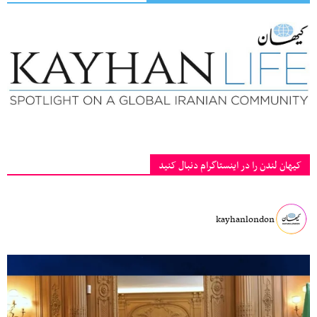
کیهان لندن را در اینستاگرام دنبال کنید
kayhanlondon