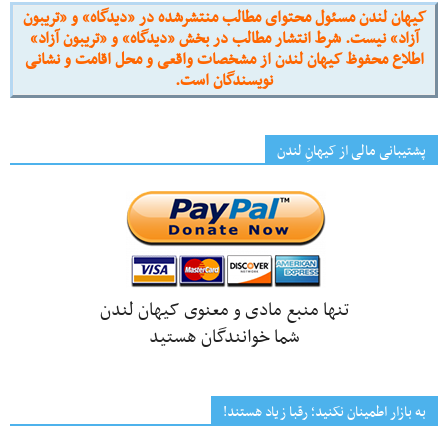
کیهان لندن مسئول محتوای مطالب منتشرشده در «دیدگاه» و «تریبون
آزاد» نیست. شرط انتشار مطالب در بخش «دیدگاه» و «تریبون آزاد»
اطلاع محفوظ کیهان لندن از مشخصات واقعی و محل اقامت و نشانی
نویسندگان است.
پشتیبانی مالی از کیهانِ لندن
تنها منبع مادی و معنوی کیهان لندن
شما خوانندگان هستید
به بازار اطمینان نکنید؛ رقبا زیاد هستند!