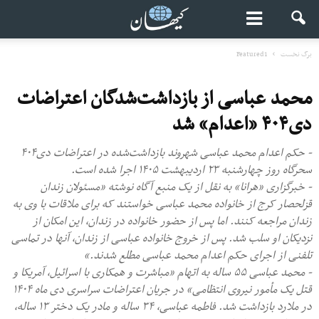
برگ نخست
Featured1
محمد عباسی از بازداشت‌شدگان اعتراضات
دی۴۰۴ «اعدام» شد
- حکم اعدام محمد عباسی شهروند بازداشت‌شده در اعتراضات دی۴۰۴
سحرگاه روز چهارشنبه ۲۳ اردیبهشت ۱۴۰۵ اجرا شده است.
- خبرگزاری «هرانا» به نقل از یک منبع آگاه نوشته «مسئولان زندان
قزلحصار کرج از خانواده محمد عباسی خواستند که برای ملاقات با وی به
زندان مراجعه کنند. اما پس از حضور خانواده در زندان، این امکان از
نزدیکان او سلب شد. پس از خروج خانواده عباسی از زندان، آنها در تماسی
تلفنی از اجرای حکم اعدام محمد عباسی مطلع شدند.»
- محمد عباسی ۵۵ ساله به اتهام «مباشرت و همکاری با اسرائیل، آمریکا و
قتل یک مأمور نیروی انتظامی» در جریان اعتراضات سراسری دی ماه ۱۴۰۴
در ملارد بازداشت شد. فاطمه عباسی، ۳۴ ساله و مادر یک دختر ۱۳ ساله،