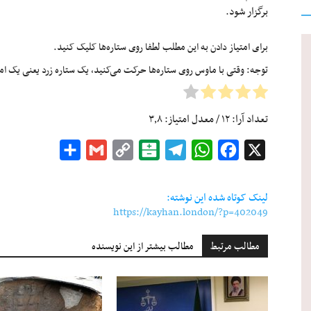
برگزار شود.
برای امتیاز دادن به این مطلب لطفا روی ستاره‌ها کلیک کنید.
توجه: وقتی با ماوس روی ستاره‌ها حرکت می‌کنید، یک ستاره زرد یعنی یک امتیا
تعداد آرا:
۱۲
/ معدل امتیاز:
۳٫۸
Share
Gmail
Copy
Balatarin
Telegram
WhatsApp
Facebook
X
Link
لینک کوتاه شده این نوشته:
https://kayhan.london/?p=402049
مطالب مرتبط
مطالب بیشتر از این نویسنده