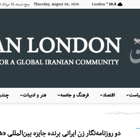
20.8
London
Thursday, August 06, 2026 پنج شنبه, ۱۵ مرداد ۱۴۰۵
C
است
اقتصاد
فرهنگ و جامعه
هنر و ادبیات
چندرس
KayhanLondon
«شجاعت در روزنامه‌نگاری» شدند
دو روزنامه‌نگار زن ایرانی برنده جایزه بین‌المللی