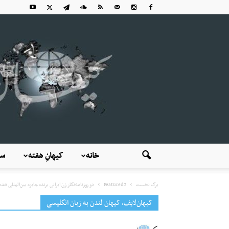
خانه
کیهانِ هفته
سی
برگ نخست
Featured2
دو روزنامه‌نگار زن ایرانی برنده جایزه بین‌المللی 
کیهان‌لایف، کیهان لندن به زبان انگلیسی