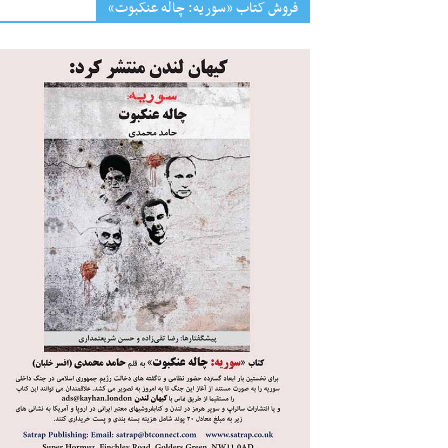
فروش کتاب «سوریه: چاله عنکبوت»