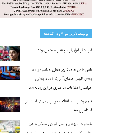
پربیننده‌ترین‌ در ۷ روز گذشته
آمریکا از ایران آزاد چقدر سود می‌برد؟
پایان دادن به همکاری «علی جوانمردی» با
بخش فارسی صدای آمریکا؛ احمد باطبی
خواستار اصلاحات ساختاری در این رسانه شد
نیویورک پست: انقلاب در ایران ممکن است هر
لحظه رخ دهد
بلبشو در مرزهای زمینی ایران و معطل ماندن
هزاران کامیون؛ جمهوری اسلامی حتی با وجود