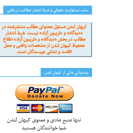
سلب مسئولیت حقوقی و شرط انتشار مطالب دریافتی
کیهان لندن مسئول محتوای مطالب منتشرشده در
«دیدگاه» و «تریبون آزاد» نیست. شرط انتشار
مطالب در بخش «دیدگاه» و «تریبون آزاد» اطلاع
محفوظ کیهان لندن از مشخصات واقعی و محل
اقامت و نشانی نویسندگان است.
پشتیبانی مالی از کیهانِ لندن
تنها منبع مادی و معنوی کیهان لندن
شما خوانندگان هستید