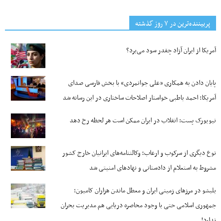
پربیننده‌ترین‌ در ۷ روز گذشته
آمریکا از ایران آزاد چقدر سود می‌برد؟
پایان دادن به همکاری «علی جوانمردی» با بخش فارسی صدای
آمریکا؛ احمد باطبی خواستار اصلاحات ساختاری در این رسانه شد
نیویورک پست: انقلاب در ایران ممکن است هر لحظه رخ دهد
نوع دیگری از سرکوب و ارعاب؛ وکالتنامه‌های ایرانیان خارج کشور
مشروط به استعلام از دادستانی و نهادهای امنیتی شد
بلبشو در مرزهای زمینی ایران و معطل ماندن هزاران کامیون؛
جمهوری اسلامی حتی با وجود محاصره دریایی هم مدیریت بحران
ندارد!