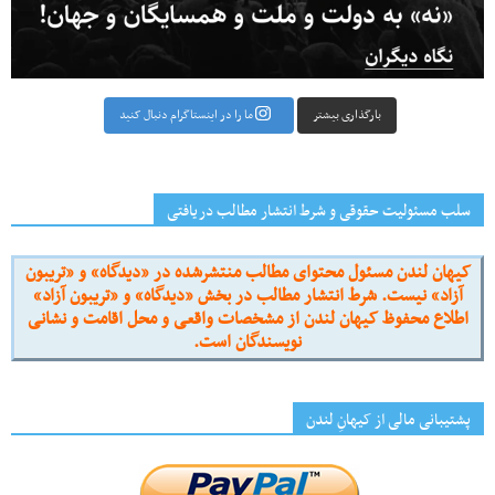
بارگذاری بیشتر
ما را در اینستاگرام دنبال کنید
سلب مسئولیت حقوقی و شرط انتشار مطالب دریافتی
کیهان لندن مسئول محتوای مطالب منتشرشده در «دیدگاه» و «تریبون
آزاد» نیست. شرط انتشار مطالب در بخش «دیدگاه» و «تریبون آزاد»
اطلاع محفوظ کیهان لندن از مشخصات واقعی و محل اقامت و نشانی
نویسندگان است.
پشتیبانی مالی از کیهانِ لندن