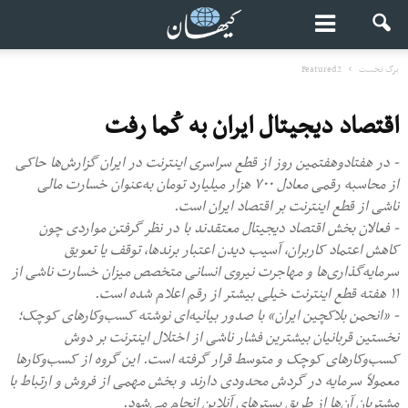
برگ نخست
Featured2
اقتصاد دیجیتال ایران به کُما رفت
- در هفتادوهفتمین روز از قطع سراسری اینترنت در ایران گزارش‌ها حاکی
از محاسبه رقمی معادل ۷۰۰ هزار میلیارد تومان به‌عنوان خسارت مالی
ناشی از قطع اینترنت بر اقتصاد ایران است.
- فعالان بخش اقتصاد دیجیتال معتقدند با در نظر گرفتن مواردی چون
کاهش اعتماد کاربران، آسیب دیدن اعتبار برندها، توقف یا تعویق
سرمایه‌گذاری‌ها و مهاجرت نیروی انسانی متخصص میزان خسارت ناشی از
۱۱ هفته قطع اینترنت خیلی بیشتر از رقم اعلام شده است.
- «انحمن بلاکچین ایران» با صدور بیانیه‌ای نوشته کسب‌وکارهای کوچک؛
نخستین قربانیان بیشترین فشار ناشی از اختلال اینترنت بر دوش
کسب‌وکارهای کوچک و متوسط قرار گرفته است. این گروه از کسب‌وکارها
معمولاً سرمایه در گردش محدودی دارند و بخش مهمی از فروش و ارتباط با
مشتریان آن‌ها از طریق بسترهای آنلاین انجام می‌شود.