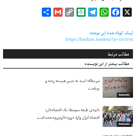
Share
Gmail
Copy
Balatarin
Telegram
WhatsApp
Facebook
X
Link
لینک کوتاه شده این نوشته:
https://kayhan.london/?p=402059
مطالب مرتبط
مطالب بیشتر از این نویسنده
سرمقاله؛ امید به تغییر همیشه زنده و
پویاست
Featured1
نابودی طبقه متوسط؛ یک اقتصاددان:
اقتصاد ایران وارد دوره «ابَرتورم» شده‌ است
Featured1