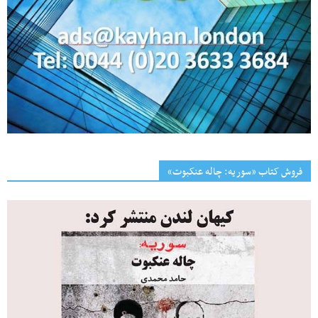
فروش کتاب «سوریه: چاله عنکبوت»