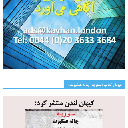
فروش کتاب «سوریه: چاله عنکبوت»