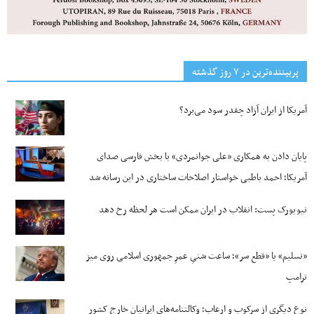
پربیننده‌ترین‌ در ۷ روز گذشته
آمریکا از ایران آزاد چقدر سود می‌برد؟
پایان دادن به همکاری «علی جوانمردی» با بخش فارسی صدای
آمریکا؛ احمد باطبی خواستار اصلاحات ساختاری در این رسانه شد
نیویورک پست: انقلاب در ایران ممکن است هر لحظه رخ دهد
«تسلیم» یا «قطع سر»؛ ساعت شنیِ عمرِ جمهوری اسلامی روی میز
ترامپ
نوع دیگری از سرکوب و ارعاب؛ وکالتنامه‌های ایرانیان خارج کشور