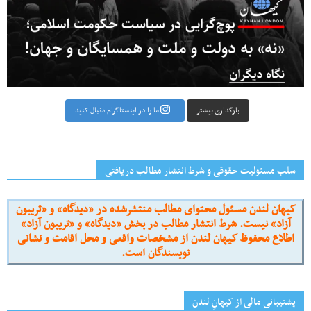
بارگذاری بیشتر
ما را در اینستاگرام دنبال کنید
سلب مسئولیت حقوقی و شرط انتشار مطالب دریافتی
کیهان لندن مسئول محتوای مطالب منتشرشده در «دیدگاه» و «تریبون
آزاد» نیست. شرط انتشار مطالب در بخش «دیدگاه» و «تریبون آزاد»
اطلاع محفوظ کیهان لندن از مشخصات واقعی و محل اقامت و نشانی
نویسندگان است.
پشتیبانی مالی از کیهانِ لندن