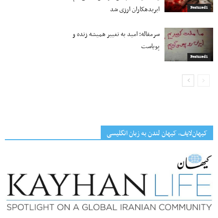
ابربدهکاران ارزی شد
Featured1
سرمقاله؛ امید به تغییر همیشه زنده و
پویاست
Featured1
کیهان‌لایف، کیهان لندن به زبان انگلیسی