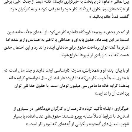
بین‌المللی «امام» در پایتخت به خبرگزاری «ایلنا» گفته‌ «بعد از جنگ اخیر، برخی
از شرکت‌های پیمانکاری فرودگاه، کار خود را متوقف کردند و به کارگران خود
گفتند فعلاً خانه بمانید.»
او که در بخش «ترجمه» فرودگاه «امام» کار می‌کرد، از ابتدای جنگ خانه‌نشین
است؛ در این چندماه، حقوق پایه‌ای و حداقلی با تاخیر به حسابش واریز شده اما
کارفرما گفته توان پرداخت حقوق برای ماه‌های آینده را ندارد و این احتمال جدی
هست که تعداد زیادی از نیروها اخراج شوند.
او با بیان اینکه او و همکارانش، مدرک کارشناسی ارشد دارند و چند سال است که
با حقوق نسبتاً خوب کار می‌کنند؛ افزوده «از ابتدای سال نتوانستم کرایه خانه
بدهد؛ کرایه خانه ما ماهی سی میلیون تومان است، با حقوق حداقلی توان
پرداخت آن را ندارم.»
خبرگزاری «ایلنا» تأکید کرده «کارمندان و کارگران فرودگاهی در بسیاری از
استان‌ها با شرایط کاملاً مشابه روبرو هستند؛ حقوق‌های عقب‌افتاده یا بسیار
ناچیز، تعدیل‌های گسترده و نگرانی از آینده‌ای که تیره و تار است.»