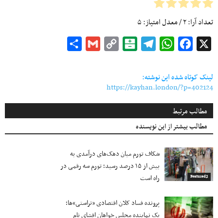
تعداد آرا:
۲
/ معدل امتیاز:
۵
Share
Gmail
Copy
Balatarin
Telegram
WhatsApp
Facebook
X
Link
لینک کوتاه شده این نوشته:
https://kayhan.london/?p=402124
مطالب مرتبط
مطالب بیشتر از این نویسنده
شکاف تورم میان دهک‌های درآمدی به
بیش از ۱۵ درصد رسید؛ تورم سه رقمی در
راه است
Featured2
پرونده فساد کلان اقتصادی «تراستی»ها؛
یک نماینده مجلس خواهان افشای نام