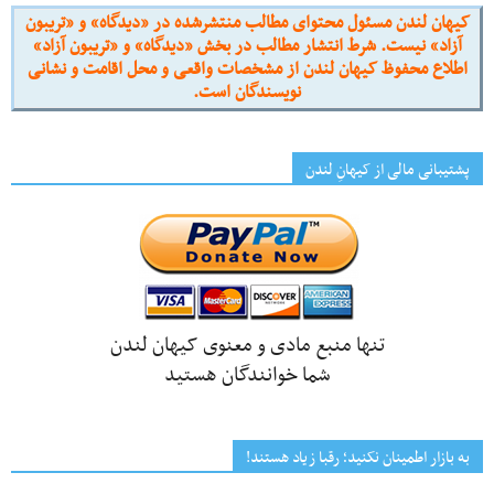
کیهان لندن مسئول محتوای مطالب منتشرشده در «دیدگاه» و «تریبون
آزاد» نیست. شرط انتشار مطالب در بخش «دیدگاه» و «تریبون آزاد»
اطلاع محفوظ کیهان لندن از مشخصات واقعی و محل اقامت و نشانی
نویسندگان است.
پشتیبانی مالی از کیهانِ لندن
تنها منبع مادی و معنوی کیهان لندن
شما خوانندگان هستید
به بازار اطمینان نکنید؛ رقبا زیاد هستند!