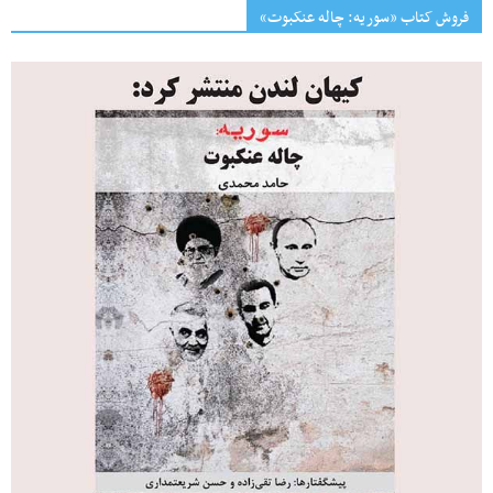
فروش کتاب «سوریه: چاله عنکبوت»