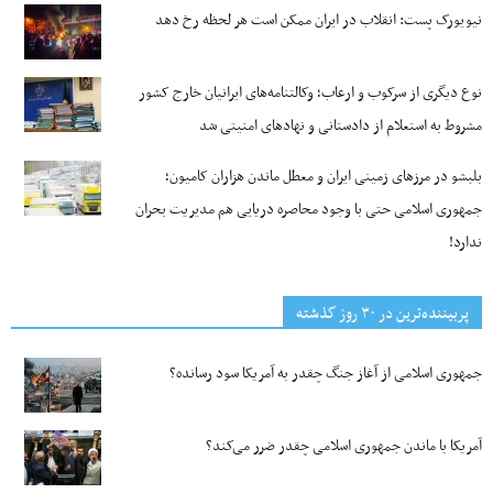
نیویورک پست: انقلاب در ایران ممکن است هر لحظه رخ دهد
نوع دیگری از سرکوب و ارعاب؛ وکالتنامه‌های ایرانیان خارج کشور
مشروط به استعلام از دادستانی و نهادهای امنیتی شد
بلبشو در مرزهای زمینی ایران و معطل ماندن هزاران کامیون؛
جمهوری اسلامی حتی با وجود محاصره دریایی هم مدیریت بحران
ندارد!
پربیننده‌ترین‌ در ۳۰ روز گذشته
جمهوری اسلامی از آغاز جنگ چقدر به آمریکا سود رسانده؟
آمریکا با ماندن جمهوری اسلامی چقدر ضرر می‌کند؟