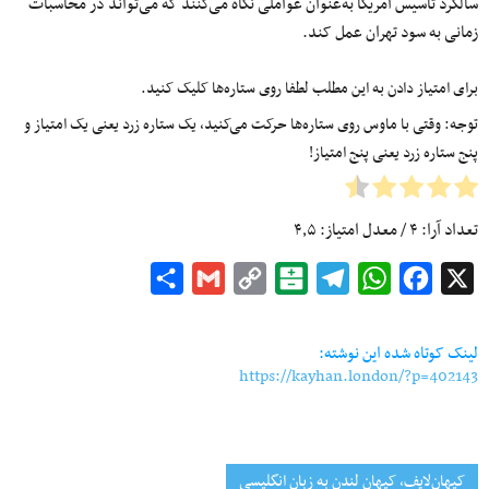
سالگرد تأسیس آمریکا به‌عنوان عواملی نگاه می‌کنند که می‌تواند در محاسبات
زمانی به سود تهران عمل کند.
برای امتیاز دادن به این مطلب لطفا روی ستاره‌ها کلیک کنید.
توجه: وقتی با ماوس روی ستاره‌ها حرکت می‌کنید، یک ستاره زرد یعنی یک امتیاز و
پنج ستاره زرد یعنی پنج امتیاز!
تعداد آرا:
۴
/ معدل امتیاز:
۴٫۵
Share
Gmail
Copy
Balatarin
Telegram
WhatsApp
Facebook
X
Link
لینک کوتاه شده این نوشته:
https://kayhan.london/?p=402143
کیهان‌لایف، کیهان لندن به زبان انگلیسی