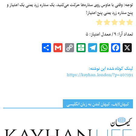
توجه: وقتی با ماوس روی ستاره‌ها حرکت می‌کنید، یک ستاره زرد یعنی یک امتیاز و
پنج ستاره زرد یعنی پنج امتیاز!
تعداد آرا:
۹
/ معدل امتیاز:
۵
Share
Gmail
Copy
Balatarin
Telegram
WhatsApp
Facebook
X
Link
لینک کوتاه شده این نوشته:
https://kayhan.london/?p=402191
کیهان‌لایف، کیهان لندن به زبان انگلیسی