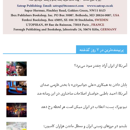
پربیننده‌ترین‌ در ۷ روز گذشته
آمریکا از ایران آزاد چقدر سود می‌برد؟
پایان دادن به همکاری «علی جوانمردی» با بخش فارسی صدای
آمریکا؛ احمد باطبی خواستار اصلاحات ساختاری در این رسانه شد
نیویورک پست: انقلاب در ایران ممکن است هر لحظه رخ دهد
بلبشو در مرزهای زمینی ایران و معطل ماندن هزاران کامیون؛