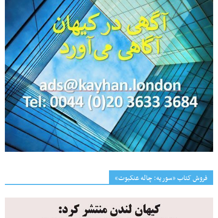
فروش کتاب «سوریه: چاله عنکبوت»