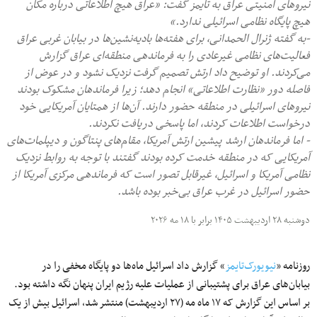
نیروهای امنیتی عراق به تایمز گفت: «عراق هیچ اطلاعاتی درباره مکان
هیچ پایگاه نظامی اسرائیلی ندارد.»
-به گفته ژنرال الحمدانی، برای هفته‌ها بادیه‌نشین‌ها در بیابان غربی عراق
فعالیت‌های نظامی غیرعادی را به فرماندهی منطقه‌ای عراق گزارش
می‌کردند. او توضیح داد ارتش تصمیم گرفت نزدیک نشود و در عوض از
فاصله دور «نظارت اطلاعاتی» انجام دهد؛ زیرا فرماندهان مشکوک بودند
نیروهای اسرائیلی در منطقه حضور دارند. آن‌ها از همتایان آمریکایی خود
درخواست اطلاعات کردند، اما پاسخی دریافت نکردند.
- اما فرماندهان ارشد پیشین ارتش آمریکا، مقام‌های پنتاگون و دیپلمات‌های
آمریکایی که در منطقه خدمت کرده بودند گفتند با توجه به روابط نزدیک
نظامی آمریکا و اسرائیل، غیرقابل تصور است که فرماندهی مرکزی آمریکا از
حضور اسرائیل در غرب عراق بی‌خبر بوده باشد.
دوشنبه ۲۸ اردیبهشت ۱۴۰۵ برابر با ۱۸ مه ۲۰۲۶
روزنامه «
نیویورک‌تایمز
» گزارش داد اسرائیل ماه‌ها دو پایگاه مخفی را در
بیابان‌های عراق برای پشتیبانی از عملیات علیه رژیم ایران پنهان نگه داشته بود.
بر اساس این گزارش که ۱۷ ماه مه (۲۷ اردیبهشت) منتشر شد، اسرائیل بیش از یک