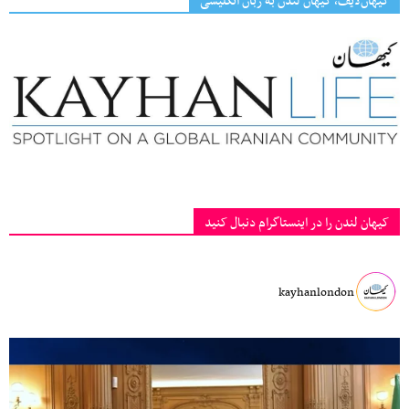
کیهان‌لایف، کیهان لندن به زبان انگلیسی
کیهان لندن را در اینستاگرام دنبال کنید
kayhanlondon