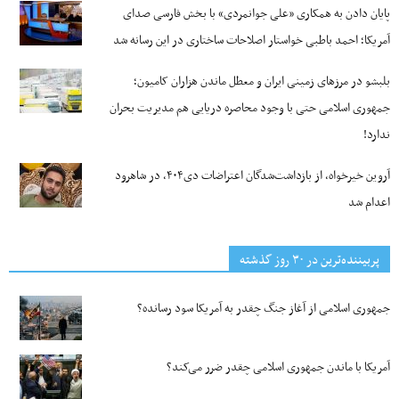
پایان دادن به همکاری «علی جوانمردی» با بخش فارسی صدای
آمریکا؛ احمد باطبی خواستار اصلاحات ساختاری در این رسانه شد
بلبشو در مرزهای زمینی ایران و معطل ماندن هزاران کامیون؛
جمهوری اسلامی حتی با وجود محاصره دریایی هم مدیریت بحران
ندارد!
آروین خیرخواه، از بازداشت‌شدگان اعتراضات دی۴۰۴، در شاهرود
اعدام شد
پربیننده‌ترین‌ در ۳۰ روز گذشته
جمهوری اسلامی از آغاز جنگ چقدر به آمریکا سود رسانده؟
آمریکا با ماندن جمهوری اسلامی چقدر ضرر می‌کند؟