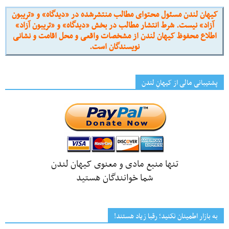
کیهان لندن مسئول محتوای مطالب منتشرشده در «دیدگاه» و «تریبون
آزاد» نیست. شرط انتشار مطالب در بخش «دیدگاه» و «تریبون آزاد»
اطلاع محفوظ کیهان لندن از مشخصات واقعی و محل اقامت و نشانی
نویسندگان است.
پشتیبانی مالی از کیهانِ لندن
تنها منبع مادی و معنوی کیهان لندن
شما خوانندگان هستید
به بازار اطمینان نکنید؛ رقبا زیاد هستند!