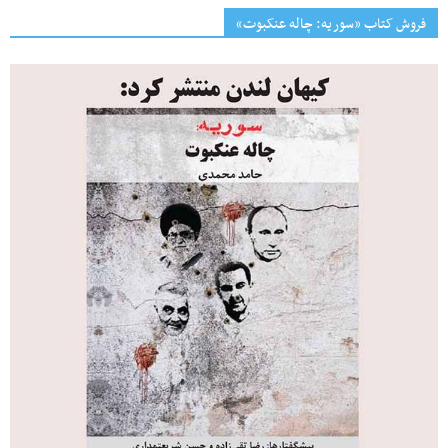
فروش کتاب «سوریه: چاله عنکبوت»