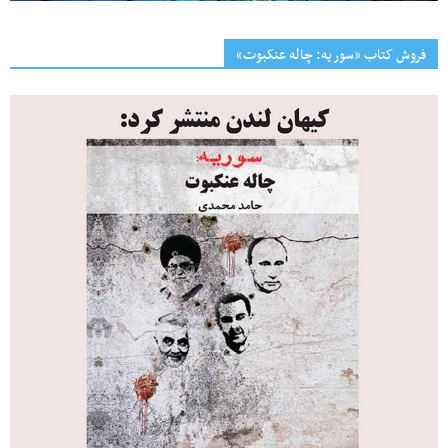
فروش کتاب «سوریه: چاله عنکبوت»