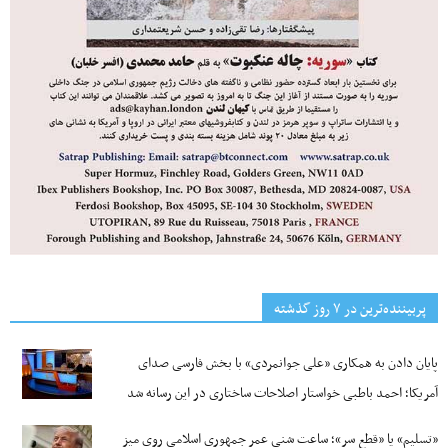
پربیننده‌ترین‌ در ۷ روز گذشته
پایان دادن به همکاری «علی جوانمردی» با بخش فارسی صدای
آمریکا؛ احمد باطبی خواستار اصلاحات ساختاری در این رسانه شد
«تسلیم» یا «قطع سر»؛ ساعت شنیِ عمرِ جمهوری اسلامی روی میز