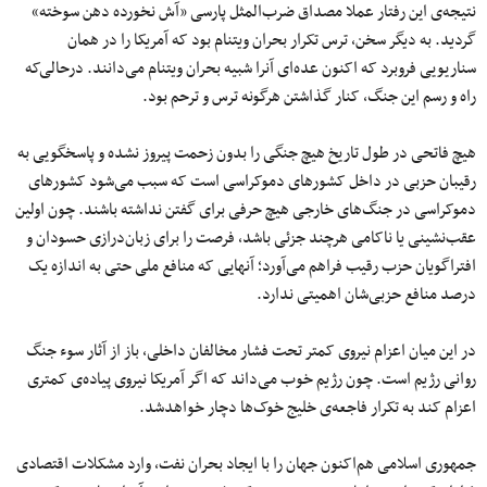
نتیجه‌ی این رفتار عملا مصداق ضرب‌المثل پارسی «آش نخورده دهن سوخته»
گردید. به دیگر سخن، ترس تکرار بحران ویتنام بود که آمریکا را در همان
سناریویی فروبرد که اکنون عده‌ای آنرا شبیه بحران ویتنام می‌دانند. درحالی‌که
راه ‌و رسم این جنگ، کنار گذاشتن هرگونه ترس و ترحم بود.
هیچ فاتحی در طول تاریخ هیچ جنگی را بدون زحمت پیروز نشده و پاسخگویی به
رقیبان حزبی در داخل کشورهای دموکراسی است که سبب می‌شود کشورهای
دموکراسی در جنگ‌های خارجی هیچ حرفی برای گفتن نداشته باشند. چون اولین
عقب‌نشینی یا ناکامی هرچند جزئی باشد، فرصت را برای زبان‌درازی حسودان و
افتراگویان حزب رقیب فراهم می‌آورد؛ آنهایی که منافع ملی حتی به اندازه یک
درصد منافع حزبی‌شان اهمیتی ندارد.
در این میان اعزام نیروی کمتر تحت فشار مخالفان داخلی، باز از آثار سوء جنگ
روانی رژیم است. چون رژیم خوب می‌داند که اگر آمریکا نیروی پیاده‌ی کمتری
اعزام کند به تکرار فاجعه‌ی خلیج خوک‌ها دچار خواهدشد.
جمهوری اسلامی هم‌اکنون جهان را با ایجاد بحران نفت، وارد مشکلات اقتصادی