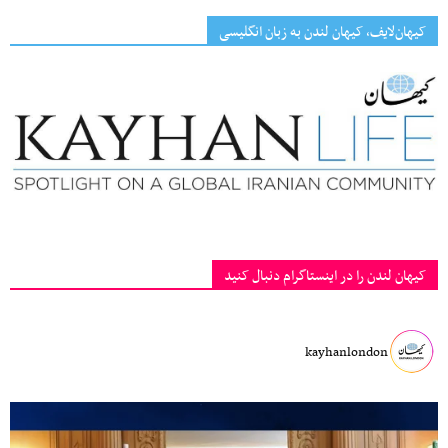
کیهان‌لایف، کیهان لندن به زبان انگلیسی
کیهان لندن را در اینستاگرام دنبال کنید
kayhanlondon