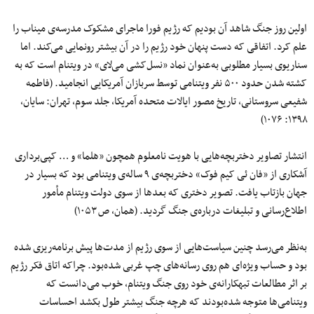
اولین روز جنگ شاهد آن بودیم که رژیم فورا ماجرای مشکوک مدرسه‌ی میناب را
علم کرد. اتفاقی که دست پنهان خود رژیم را در آن بیشتر رونمایی می‌کند. اما
سناریوی بسیار مطلوبی به‌عنوان نماد «نسل‌کشی می‌لای» در ویتنام است که به
کشته شدن حدود ۵۰۰ نفر ویتنامی توسط سربازان آمریکایی انجامید. (فاطمه
شفیعی سروستانی، تاریخ مصور ایالات متحده آمریکا، جلد سوم، تهران: سایان،
۱۳۹۸: ۱۰۷۶)
انتشار تصاویر دختربچه‌هایی با هویت نامعلوم همچون «هلما» و … کپی‌برداری
آشکاری از «فان ئی کیم فوک» دختربچه‌ی ۹ ساله‌ی ویتنامی بود که بسیار در
جهان بازتاب یافت. تصویر دختری که بعدها از سوی دولت ویتنام مأمور
اطلاع‌رسانی و تبلیغات درباره‌ی جنگ گردید. (همان، ص ۱۰۵۳)
به‌نظر می‌رسد چنین سیاست‌هایی از سوی رژیم از مدت‌ها پیش برنامه‌ریزی شده
بود و حساب ویژه‌ای هم روی رسانه‌های چپ غربی شده‌بود. چراکه اتاق فکر رژیم
بر اثر مطالعات تبهکارانه‌ی خود روی جنگ ویتنام، خوب می‌دانست که
ویتنامی‌ها متوجه شده‌بودند که هرچه جنگ بیشتر طول بکشد احساسات