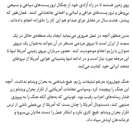
روی زمین هستند تا در راه آزادی خود از چنگال تروریست‌های سپاهی و بسیجی
بی‌وطن و تروریست‌های عراقی و لبنانی و افغانی جانفشانی کنند. همان‌طور که
پیشتر، هشت سال در مقابل عراق صدام هم این کار را دلاورانه انجام داده‌اند.
بدین منظور آنچه در عمل ضروری می‌نماید ایجاد یک منطقه‌ی حائل در یک
سمت از ایران است تا نیروی مردمی مستقر در آن بتواند به‌عنوان یک نیروی
متوازن با رژیم اعلام موجودیت کند. حضور سربازان نیروی زمینی آمریکا تنها تا
این مرحله مورد نیاز است و در ادامه تنها پشتیبانی هوایی آمریکا از نیروهای
متحد ایرانی خود کفایت می‌کند.
جنگ چهل‌روزه به‌رغم تبلیغات رژیم، هیچ شباهتی به بحران ویتنام نداشت. آنچه
این جنگ را پیچیده کرد، وسواسی مقامات آمریکایی از تکرار بحران ویتنام زیر
فشار رسانه‌های احزاب رقیب بود. فوبیایی که به‌جای آنکه جنگ را به پیروزی
منتهی کند، دست‌وبال آمریکا را چنان بست که آمریکا از بی‌عملی ناشی از ترس
تکرار بحران ویتنام، هیچ کاری نکرد و ابتکار عمل را دست ملایان بی‌سروپا و
فرماندهان اوباش سپاه داد.