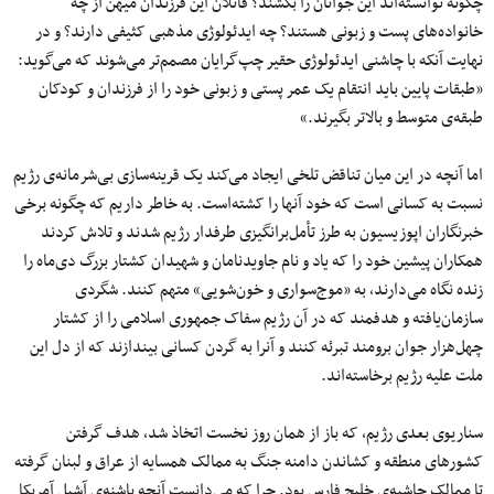
چگونه توانسته‌اند این جوانان را بکشند؟ قاتلان این فرزندان میهن از چه
خانواده‌های پست و زبونی هستند؟ چه ایدئولوژی مذهبی کثیفی دارند؟ و در
نهایت آنکه با چاشنی ایدئولوژی حقیر چپ‌گرایان مصمم‌تر می‌شوند که می‌گوید:
«طبقات پایین باید انتقام یک عمر پستی و زبونی خود را از فرزندان و کودکان
طبقه‌ی متوسط و بالاتر بگیرند.»
اما آنچه در این میان تناقض تلخی ایجاد می‌کند یک قرینه‌سازی بی‌شرمانه‌ی رژیم
نسبت به کسانی است که خود آنها را کشته‌است. به خاطر داریم که چگونه برخی
خبرنگاران اپوزیسیون به طرز تأمل‌برانگیزی طرفدار رژیم شدند و تلاش کردند
همکاران پیشین خود را که یاد و نام جاویدنامان و شهیدان کشتار بزرگ دی‌ماه را
زنده نگاه می‌دارند، به «موج‌سواری و خون‌شویی» متهم کنند. شگردی
سازمان‌یافته و هدفمند که در آن رژیم سفاک جمهوری اسلامی را از کشتار
چهل‌هزار جوان برومند تبرئه کنند و آنرا به گردن کسانی بیندازند که از دل این
ملت علیه رژیم برخاسته‌اند.
سناریوی بعدی رژیم، که باز از همان روز نخست اتخاذ شد، هدف گرفتن
کشورهای منطقه و کشاندن دامنه جنگ به ممالک همسایه از عراق و لبنان گرفته
تا ممالک حاشیه‌ی خلیج فارس بود. چرا که می‌دانست آنچه پاشنه‌ی آشیل آمریکا