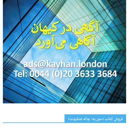
فروش کتاب «سوریه: چاله عنکبوت»