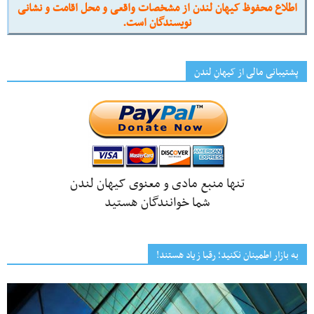
اطلاع محفوظ کیهان لندن از مشخصات واقعی و محل اقامت و نشانی
نویسندگان است.
پشتیبانی مالی از کیهانِ لندن
تنها منبع مادی و معنوی کیهان لندن
شما خوانندگان هستید
به بازار اطمینان نکنید؛ رقبا زیاد هستند!