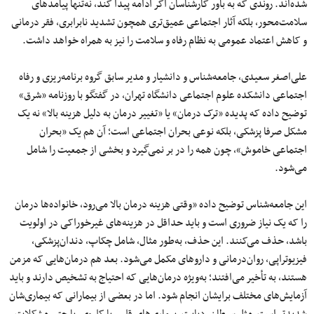
شده‌اند. روندی که به باور کارشناسان اگر ادامه پیدا کند، نه‌تنها پیامدهای
سلامت‌محور، بلکه آثار اجتماعی عمیق‌تری همچون تشدید نابرابری، فقر درمانی
و کاهش اعتماد عمومی به نظام رفاه و سلامت را نیز به همراه خواهد داشت.
علی‌اصغر سعیدی، جامعه‌شناس و دانشیار و مدیر سابق گروه برنامه‌ریزی و رفاه
اجتماعی دانشکده علوم اجتماعی دانشگاه تهران، در گفتگو با روزنامه «شرق»
توضیح داده که ‌پدیده «ترک درمان» یا «تغییر درمان به دلیل هزینه بالا» نه یک
مشکل صرفا پزشکی، بلکه نوعی بحران اجتماعی است؛ آن هم یک «بحران
اجتماعی خاموش»، چون همه را در بر نمی‌گیرد و بخشی از جمعیت را شامل
می‌شود.
این جامعه‌شناس توضیح داده «وقتی هزینه درمان بالا می‌رود، خانواده‌ها درمان
را که یک نیاز ضروری است و باید حداقل در هزینه‌های غیرخوراکی در اولویت
باشد، حذف می‌کنند. این حذف، به‌طور مثال، شامل چکاپ، دندان‌پزشکی،
فیزیوتراپی، روان‌درمانی و داروهای مکمل می‌شود. بعد هم درمان‌هایی که مزمن
هستند، به تأخیر می‌افتند؛ به‌ویژه درمان‌هایی که احتیاج به تشخیص دارند و باید
آزمایش‌های مختلف برایشان انجام شود. اما در بعضی از بیمارانی که بیماری‌شان
شدیدتر است، مثل سرطان، دیابت، بیماری‌های قلبی یا کلیوی، یا حتی مشکلات