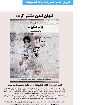
فروش کتاب «سوریه: چاله عنکبوت»