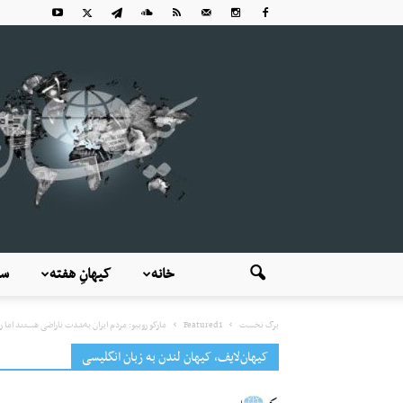
خانه
کیهانِ هفته
سی
برگ نخست
Featured1
مارکو روبیو: مردم ایران به‌شدت ناراضی هستند اما ر
کیهان‌لایف، کیهان لندن به زبان انگلیسی