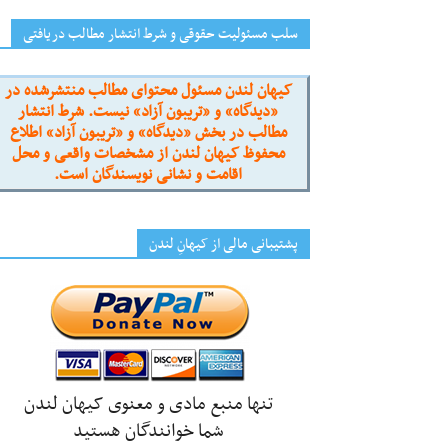
سلب مسئولیت حقوقی و شرط انتشار مطالب دریافتی
کیهان لندن مسئول محتوای مطالب منتشرشده در
«دیدگاه» و «تریبون آزاد» نیست. شرط انتشار
مطالب در بخش «دیدگاه» و «تریبون آزاد» اطلاع
محفوظ کیهان لندن از مشخصات واقعی و محل
اقامت و نشانی نویسندگان است.
پشتیبانی مالی از کیهانِ لندن
تنها منبع مادی و معنوی کیهان لندن
شما خوانندگان هستید