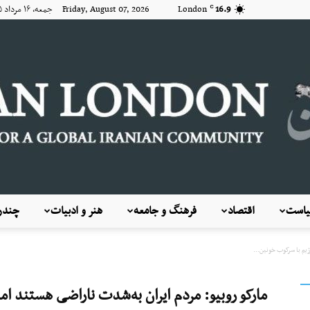
16.9
London
Friday, August 07, 2026 جمعه, ۱۶ مرداد ۱۴۰۵
C
است
اقتصاد
فرهنگ و جامعه
هنر و ادبیات
چندرس
KayhanLondon
ژیم با سرکوب خونین...
مارکو روبیو: مردم ایران به‌شدت ناراضی هستند اما