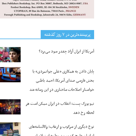
پربیننده‌ترین‌ در ۷ روز گذشته
آمریکا از ایران آزاد چقدر سود می‌برد؟
پایان دادن به همکاری «علی جوانمردی» با
بخش فارسی صدای آمریکا؛ احمد باطبی
خواستار اصلاحات ساختاری در این رسانه شد
نیویورک پست: انقلاب در ایران ممکن است هر
لحظه رخ دهد
نوع دیگری از سرکوب و ارعاب؛ وکالتنامه‌های
ایرانیان خارج کشور مشروط به استعلام از