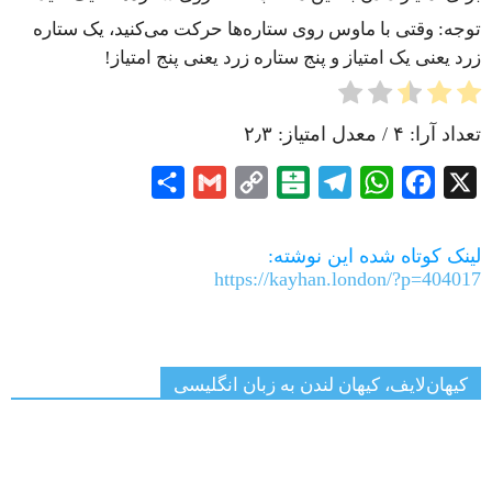
توجه: وقتی با ماوس روی ستاره‌ها حرکت می‌کنید، یک ستاره
زرد یعنی یک امتیاز و پنج ستاره زرد یعنی پنج امتیاز!
تعداد آرا:
۴
/ معدل امتیاز:
۲٫۳
Share
Gmail
Copy
Balatarin
Telegram
WhatsApp
Facebook
X
Link
لینک کوتاه شده این نوشته:
https://kayhan.london/?p=404017
کیهان‌لایف، کیهان لندن به زبان انگلیسی