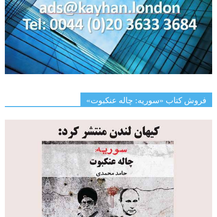
فروش کتاب «سوریه: چاله عنکبوت»