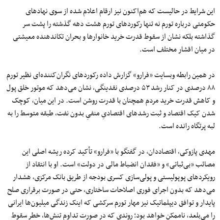
این شرایط در حالیست که هم‌اکنون نیز ارقام اعلام شده از سوی نهادهای
حکومتی درباره تورم نه تنها رکوردهای تورم هشت دهه گذشته را پشت سر
گذاشته بلکه نشان از سقوط قدرت خرید خانوارها و بحران تکاندهنده معیشتی
در میان اقشار مختلف است.
در همین رابطه وبسایت «فرارو» گزارش داده رکوردهای نگران‌کننده‌ای نظیر تورم
۸۸ درصدی در کنار رشد ۵۳ درصدی نقدینگی، نشان می‌دهد که موتور خلق پول
و کاهش قدرت خرید مردم همچنان با قدرت روشن است. در این میان، کوچک
شدن کیک اقتصاد و ثبت رشدهای اقتصادیِ منفیِ بدون نفت، طبقه متوسط را به
لبه پرتگاه رانده است.
مهدی پازوکی، اقتصاددان، در گفتگو با «فرارو» تأکید کرده ریشه اصلی این
مصائب «بی‌ثباتی» و «فقدان انضباط مالی در دولت» است. او با انتقاد از
رویکردهای پوپولیستی و پولی‌سازی کسری بودجه از طریق بانک مرکزی، هشدار
می‌دهد که بدون اجرای فوری اصلاحات ساختاری، حتی در صورت برقراری صلح
پایدار و توافق دیپلماتیک نیز مهار تورم سرکشی که اینک زندگی میلیون‌ها ایرانی
را می‌بلعد، ناممکن خواهد بود؛ روندی که در صورت تداوم تنش‌ها، خطر سقوط