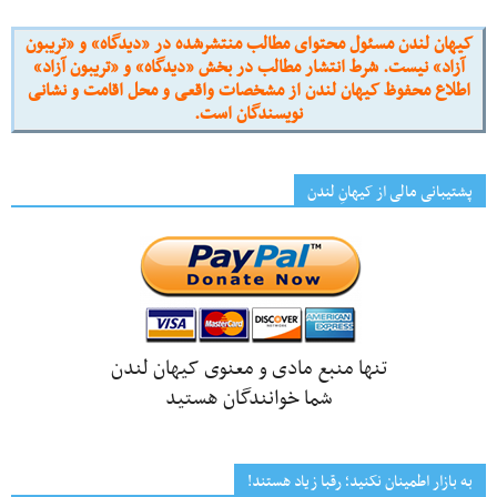
کیهان لندن مسئول محتوای مطالب منتشرشده در «دیدگاه» و «تریبون
آزاد» نیست. شرط انتشار مطالب در بخش «دیدگاه» و «تریبون آزاد»
اطلاع محفوظ کیهان لندن از مشخصات واقعی و محل اقامت و نشانی
نویسندگان است.
پشتیبانی مالی از کیهانِ لندن
تنها منبع مادی و معنوی کیهان لندن
شما خوانندگان هستید
به بازار اطمینان نکنید؛ رقبا زیاد هستند!