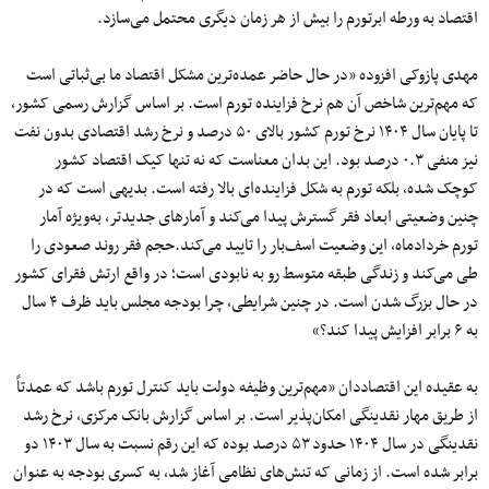
اقتصاد به ورطه ابرتورم را بیش از هر زمان دیگری محتمل می‌سازد.
مهدی پازوکی افزوده «در حال حاضر عمده‌ترین مشکل اقتصاد ما بی‌ثباتی است
که مهم‌ترین شاخص آن هم نرخ فزاینده تورم است. بر اساس گزارش رسمی کشور،
تا پایان سال ۱۴۰۴ نرخ تورم کشور بالای ۵۰ درصد و نرخ رشد اقتصادی بدون نفت
نیز منفی ۰.۳ درصد بود. این بدان معناست که نه تنها کیک اقتصاد کشور
کوچک شده، بلکه تورم به شکل فزاینده‌ای بالا رفته است. بدیهی است که در
چنین وضعیتی ابعاد فقر گسترش پیدا می‌کند و آمارهای جدیدتر، به‌ویژه آمار
تورم خردادماه، این وضعیت اسف‌بار را تایید می‌کند.حجم فقر روند صعودی را
طی می‌کند و زندگی طبقه متوسط رو به نابودی است؛ در واقع ارتش فقرای کشور
در حال بزرگ شدن است. در چنین شرایطی، چرا بودجه مجلس باید ظرف ۴ سال
به ۶ برابر افزایش پیدا کند؟»
به عقیده این اقتصاددان «مهم‌ترین وظیفه دولت باید کنترل تورم باشد که عمدتاً
از طریق مهار نقدینگی امکان‌پذیر است. بر اساس گزارش بانک مرکزی، نرخ رشد
نقدینگی در سال ۱۴۰۴ حدود ۵۳ درصد بوده که این رقم نسبت به سال ۱۴۰۳ دو
برابر شده است. از زمانی که تنش‌های نظامی آغاز شد، به کسری بودجه به عنوان