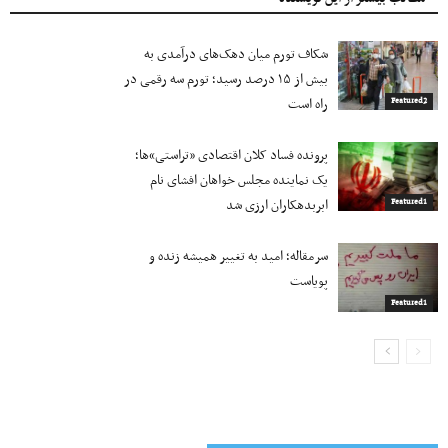
شکاف تورم میان دهک‌های درآمدی به
بیش از ۱۵ درصد رسید؛ تورم سه رقمی در
راه است
Featured2
پرونده فساد کلان اقتصادی «تراستی»ها؛
یک نماینده مجلس خواهان افشای نام
ابربدهکاران ارزی شد
Featured1
سرمقاله؛ امید به تغییر همیشه زنده و
پویاست
Featured1