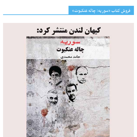
فروش کتاب «سوریه: چاله عنکبوت»