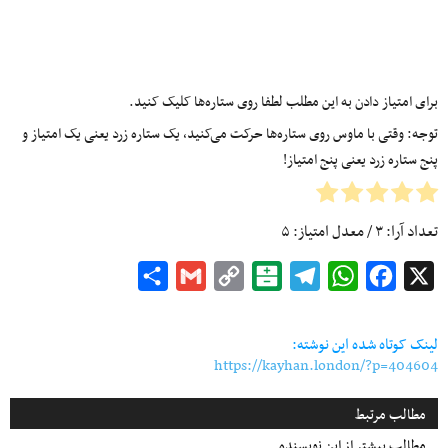
برای امتیاز دادن به این مطلب لطفا روی ستاره‌ها کلیک کنید.
توجه: وقتی با ماوس روی ستاره‌ها حرکت می‌کنید، یک ستاره زرد یعنی یک امتیاز و
پنج ستاره زرد یعنی پنج امتیاز!
تعداد آرا:
۳
/ معدل امتیاز:
۵
Share
Gmail
Copy
Balatarin
Telegram
WhatsApp
Facebook
X
Link
لینک کوتاه شده این نوشته:
https://kayhan.london/?p=404604
مطالب مرتبط
مطالب بیشتر از این نویسنده