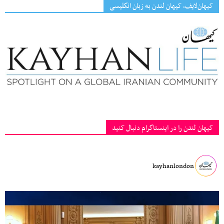
کیهان‌لایف، کیهان لندن به زبان انگلیسی
کیهان لندن را در اینستاگرام دنبال کنید
kayhanlondon