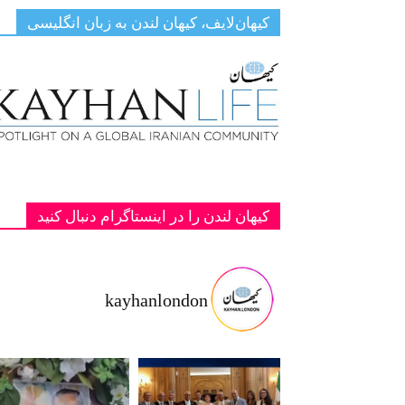
کیهان‌لایف، کیهان لندن به زبان انگلیسی
کیهان لندن را در اینستاگرام دنبال کنید
kayhanlondon
ت با شاهزا
‏‏‏ ‏‏ ‏ دانمارک؛ یادبود دو پادشاه فقید پهلوی ج