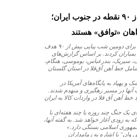
حملات سنگین هوایی آمریکا به بیش از ۹۰ نقطه در جنوب ایران؛
هان «توافق» هستند
- جنگنده و پهپادهای ارتش آمریکا مستقر در منطقه برای دومین شب پیاپی بیش از ۹۰ هدف
، بمباران کردند. بر اساس گزارش‌های
سک، سیریک، بندرعباس، بوموسی، هنگام،
امل خط آهن آق‌قلا در استان گلستان
و پهپاد به پایگاه‌های آمریکا در
آنها در مسیر رهگیری و منهدم شدند.
 خط آهن آق قلا در واردات کالا به ایران
 یک جنگ چند روزه یا چند هفته‌ای با
 به زودی آغاز خواهد شد. به گفته آنها،
جمهوری اسلامی بستگی دارد.»
 وان" با اشاره به زمامداران