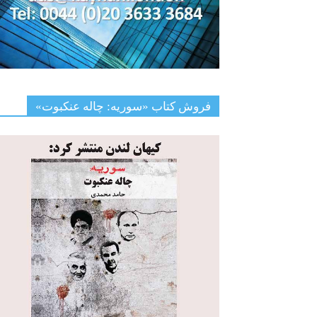
فروش کتاب «سوریه: چاله عنکبوت»