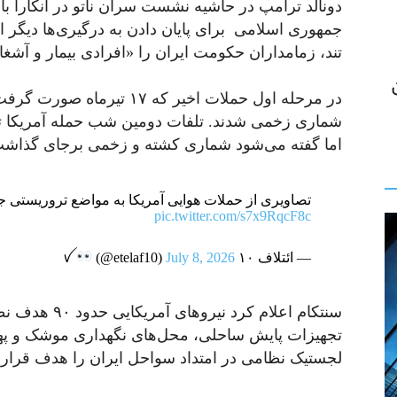
دونالد ترامپ در حاشیه نشست سران ناتو در آنکارا با ا
جمهوری اسلامی برای پایان دادن به درگیری‌ها دیگر ا
تند، زمامداران حکومت ایران را «افرادی بیمار و آش
شماری زخمی شدند. تلفات دومین شب حمله آمریکا
اما گفته می‌شود شماری کشته و زخمی برجای گذاشت
تصاویری از حملات هوایی آمریکا به مواضع تروریستی
pic.twitter.com/s7x9RqcF8c
— ائتلاف ۱۰ ꪜ
July 8, 2026
(@etelaf10)
سنتکام اعلام کر
تجهیزات پایش ساحلی، محل‌های نگهداری موشک و پهپا
لجستیک نظامی در امتداد سواحل ایران را هدف قرار دا