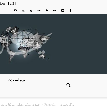
C
don
13.3
سیاست
برگ نخست
Featured1
حملات سنگین هوایی آمریکا به بیش از ۹۰ نقطه در جنوب ایرا