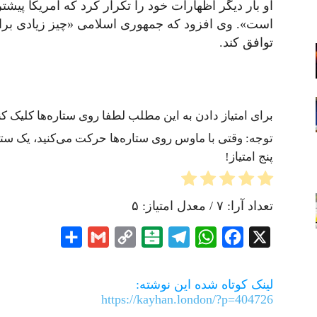
او بار دیگر اظهارات خود را تکرار کرد که آمریکا پیشت
است». وی افزود که جمهوری اسلامی «چیز زیادی برای
توافق کند.
برای امتیاز دادن به این مطلب لطفا روی ستاره‌ها کلیک کنی
توجه: وقتی با ماوس روی ستاره‌ها حرکت می‌کنید، یک ستاره
پنج امتیاز!
تعداد آرا:
۷
/ معدل امتیاز:
۵
Share
Gmail
Copy
Balatarin
Telegram
WhatsApp
Facebook
X
Link
لینک کوتاه شده این نوشته:
https://kayhan.london/?p=404726