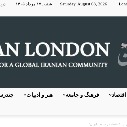
Lon
Saturday, August 08, 2026 شنبه, ۱۷ مرداد ۱۴۰۵
دربا
اقتصاد
فرهنگ و جامعه
هنر و ادبیات
چندرسا
KayhanLondon
ن؛...