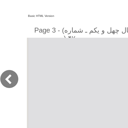
Basic HTML Version
Page 3 - (کیهان لندن - سال چهل و یکم ـ شماره
۴۷۰ (دوره جديد