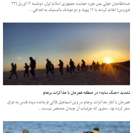
شبه‌نظامیان حوثی یمن مورد حمایت جمهوری اسلام ایران دوشنبه ۱۲ آوریل (۲۳
فروردین) اعلام کردند با ۱۷ پهپاد و دو موشک بالستیک به اهدافی...
تشدید «جنگ سایه» در منطقه همزمان با مذاکرات برجام
همزمان با آغاز مذاکرات برجام در وین اسماعیل قاآنی فرمانده سپاه قدس به عراق
سفر کرده بود. سفری که جزئیات آن چندان مشخص نیست...