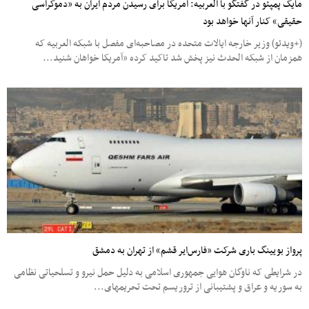
مایک پمپئو در گفتگو با العربیه: آمریکا برای رسیدن مردم ایران به «دموکراسی
حقیقی» کنار آنها خواهد بود
(+ویدئو) وزیر خارجه ایالات متحده در مصاحبه‌ای مفصل با شبکه العربیه که
همزمان از شبکه الحدث نیز پخش شد تاکید کرده «آمریکا خواهان شنید...
پرواز بویینگ باری شرکت «فارس‌ایر قشم» از تهران به دمشق
در شرایطی که ناوگان هوایی جمهوری اسلامی به دلیل حمل نیرو و تسلحیاتی نظامی
به سوریه و عراق و پشتیبانی از تروریسم تحت تحریم‎های...