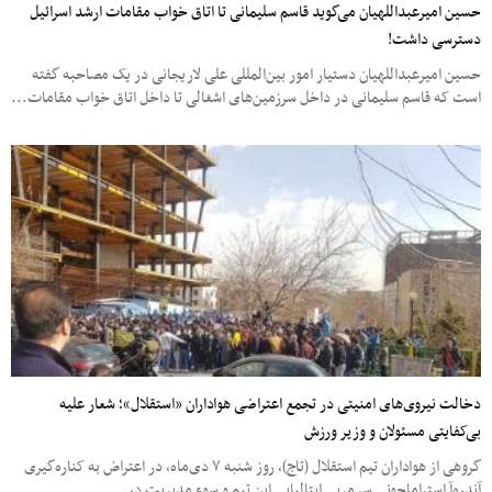
حسین امیرعبداللهیان می‌گوید قاسم سلیمانی تا اتاق خواب مقامات ارشد اسرائیل
دسترسی داشت!
حسین امیرعبداللهیان دستیار امور بین‌المللی علی لاریجانی در یک مصاحبه گفته
است که قاسم سلیمانی در داخل سرزمین‌های اشغالی تا داخل اتاق خواب مقامات...
دخالت نیروی‌‌های امنیتی در تجمع اعتراضی هواداران «استقلال»؛ شعار علیه
بی‌کفایتی مسئولان و وزیر ورزش
گروهی از هواداران تیم استقلال (تاج)، روز شنبه ۷ دی‌ماه، در اعتراض به کناره‌گیری
آندره‌آ استراماچونی سرمربی ایتالیایی این تیم و سوء مدیریت در...