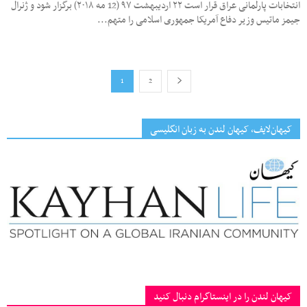
انتخابات پارلمانی عراق قرار است ۲۲ اردیبهشت ۹۷ (12 مه ۲۰۱۸) برگزار شود و ژنرال
جیمز ماتیس وزیر دفاع آمریکا جمهوری اسلامی را متهم...
1
2
کیهان‌لایف، کیهان لندن به زبان انگلیسی
کیهان لندن را در اینستاگرام دنبال کنید