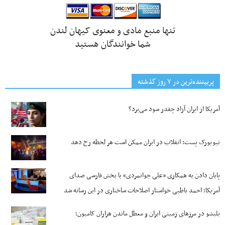
تنها منبع مادی و معنوی کیهان لندن
شما خوانندگان هستید
پربیننده‌ترین‌ در ۷ روز گذشته
آمریکا از ایران آزاد چقدر سود می‌برد؟
نیویورک پست: انقلاب در ایران ممکن است هر لحظه رخ دهد
پایان دادن به همکاری «علی جوانمردی» با بخش فارسی صدای
آمریکا؛ احمد باطبی خواستار اصلاحات ساختاری در این رسانه شد
بلبشو در مرزهای زمینی ایران و معطل ماندن هزاران کامیون؛