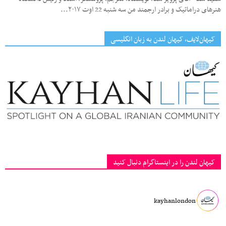
هنرهای دراماتیک و برادر ارجمند من سه شنبه 22 اوت ۲۰۱۷...
کیهان‌لایف، کیهان لندن به زبان انگلیسی
کیهان لندن را در اینستاگرام دنبال کنید
kayhanlondon