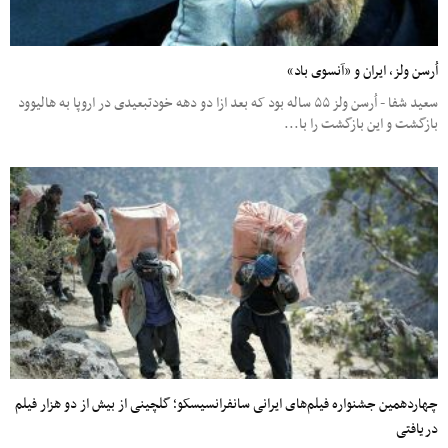
اُرسن ولز، ایران و «آنسوی باد»
سعید شفا - اُرسن ولز ۵۵ ساله بود که بعد ازا دو دهه خودتبعیدی در اروپا به هالیوود
بازگشت و این بازگشت را با...
چهاردهمین جشنواره فیلم‌های ایرانی سانفرانسیسکو؛ گلچینی از بیش از دو هزار فیلم
دریافتی