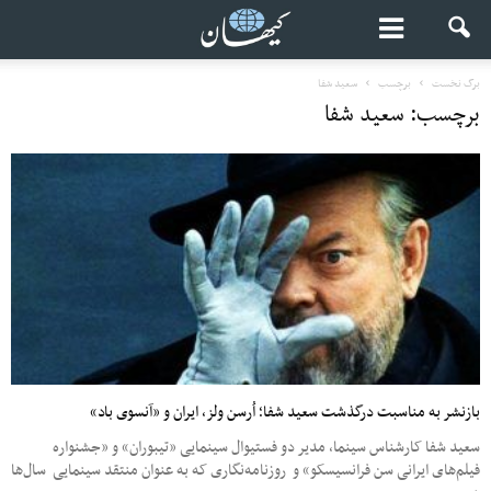
برگ نخست
برچسب
سعید شفا
برچسب: سعید شفا
بازنشر به مناسبت درگذشت سعید شفا؛ اُرسن ولز، ایران و «آنسوی باد»
سعید شفا کارشناس سینما، مدیر دو فستیوال سینمایی «تیبوران» و «جشنواره
فیلم‌های ایرانی سن فرانسیسکو» و روزنامه‌نگاری که به عنوان منتقد سینمایی سال‌ها