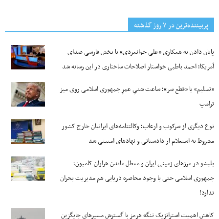
پربیننده‌ترین‌ در ۷ روز گذشته
پایان دادن به همکاری «علی جوانمردی» با بخش فارسی صدای
آمریکا؛ احمد باطبی خواستار اصلاحات ساختاری در این رسانه شد
«تسلیم» یا «قطع سر»؛ ساعت شنیِ عمرِ جمهوری اسلامی روی میز
ترامپ
نوع دیگری از سرکوب و ارعاب؛ وکالتنامه‌های ایرانیان خارج کشور
مشروط به استعلام از دادستانی و نهادهای امنیتی شد
بلبشو در مرزهای زمینی ایران و معطل ماندن هزاران کامیون؛
جمهوری اسلامی حتی با وجود محاصره دریایی هم مدیریت بحران
ندارد!
کاهش اهمیت استراتژیک تنگه‌ هرمز با گسترش مسیرهای جایگزین