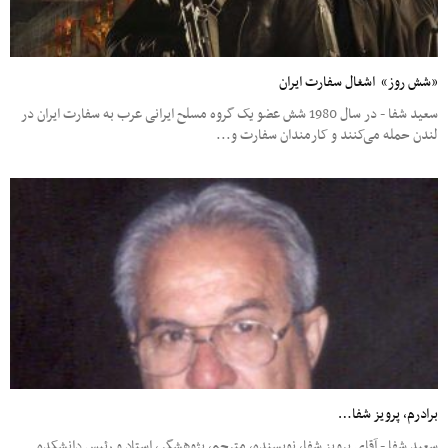
«شش روز» اشغال سفارت ایران
سعید شفا - در سال 1980 شش عضو یک گروه مسلح ایرانی عرب به سفارت ایران در
لندن حمله می‌کنند و کارمندان سفارت و...
برادرم، پرویز شفا…
سعید شفا - آقای پرویز شفا، نویسنده، مترجم، پژوهشگر، استاد و رئیس دانشکده