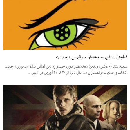
فیلم‌های ایرانی در جشنواره بین‌المللی «تیبوران»
سعید شفا (+عکس، ویدیو) هفدهمین دوره جشنواره بین‌المللی فیلم «تیبوران» جهت
کشف و حمایت فیلمسازان مستقل دنیا از ۲۰ تا ۲۷ آوریل در شهر...