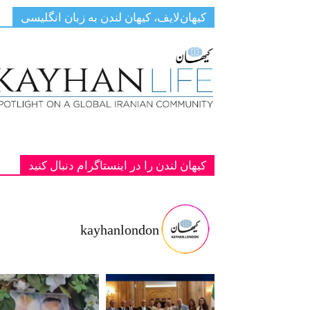
کیهان‌لایف، کیهان لندن به زبان انگلیسی
کیهان لندن را در اینستاگرام دنبال کنید
kayhanlondon
ت با شاهزا
‏‏‏ ‏‏ ‏ دانمارک؛ یادبود دو پادشاه فقید پهلوی ج