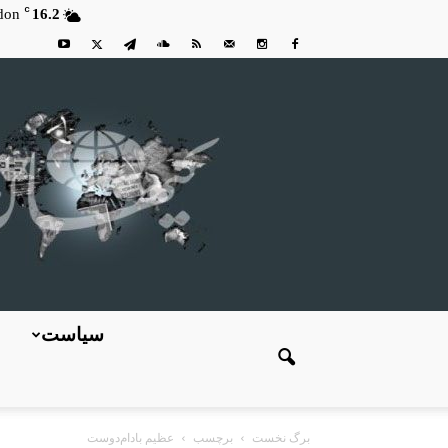
C
don
16.2
سیاست
برگ نخست
برچسب
عظیم بادام‌دوست