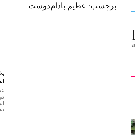
برچسب: عظیم بادام‌دوست
کیهان
لندن
وق
ای
عظ
دو
ای
دهه