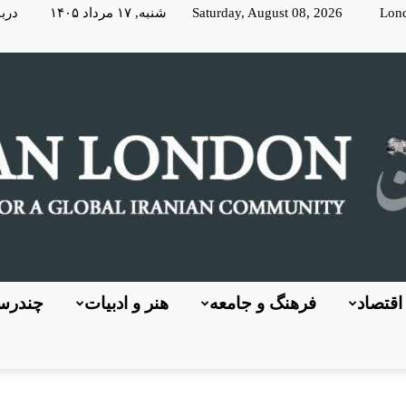
Lon
Saturday, August 08, 2026 شنبه, ۱۷ مرداد ۱۴۰۵
دربا
اقتصاد
فرهنگ و جامعه
هنر و ادبیات
چندرسا
KayhanLondon