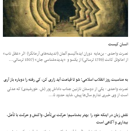
انسان کیست
نصرت واحدی - بن‌مایه دوران ایده‌آلیسم آلمان (اندیشه‌های آرمانگرا) اثر «عقل ناب»
از امانوئل کانت (1789 ترسائی) از یکسو و «پدیده‌شناسی جان» (1807 ترسائی...
به مناسبت روز انقلاب اسلامی؛ شو تا قیامت آید زاری کن، کی رفته را دوباره باز آری
نصرت واحدی - یکی از دوستان نازنین جناب داداش پور (ش. خورشیدی) که مدتی
است از وی خبری ندارم سال‌ها پیش، شاید حدود ۵...
نقش زبان در اینکه خود را بهتر بشناسیم؛ حرکت بی‌تأمل، واکنش و حرکت با تأمل،
بیداری و آگاهی است