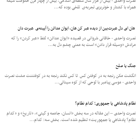
نصرت واحدی - بیش از هزار سال سلطه‌ی اسلامی، بیش از چهار قرن حکومت شیعه
همراه با کشتار و خونریزی تجربهﻯ تلخی بوده که...
هان ای دل عبرت‌بین از دیده عبر کن هان، ایوان مدائن را آیینه‌ی عبرت دان
نصرت واحدی - خاقانی شروانی در قصیده «ایوان مدائن» لفظ «عبر کردن» را که
مرادش «وسیله قرار دادن» است به معنی چشم دل به...
جنگ یا صلح
انگشت مکن رنجه به در کوفتن کس تا کس نکند رنجه به در کوفتننت مشت نصرت
واحدی - موسی پیامبر با لوحی که از کوه سینائی...
نظام پادشاهی یا جمهوری؛ کدام نظام؟
نصرت واحدی – این مقاله در سه بخش «انسان، جامعه و گیتی»، «تاریخ» و «کدام
نظام؟ پادشاهی یا جمهوریت»‌ تنظیم شده است. بخش سه: کدام...