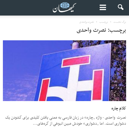
برگ نخست
برچسب
نصرت واحدی
برچسب: نصرت واحدی
کلامِ چاره
نصرت واحدی - واژه „چاره“ در زبان فارسی به معنی یافتن کلیدی برای گشودن یک
دشواری است. اما „دشواری“ خودش مبین انبوهی از گره‌های...