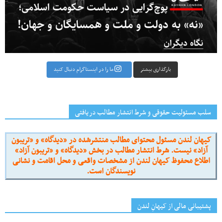
بارگذاری بیشتر
ما را در اینستاگرام دنبال کنید
سلب مسئولیت حقوقی و شرط انتشار مطالب دریافتی
کیهان لندن مسئول محتوای مطالب منتشرشده در «دیدگاه» و «تریبون
آزاد» نیست. شرط انتشار مطالب در بخش «دیدگاه» و «تریبون آزاد»
اطلاع محفوظ کیهان لندن از مشخصات واقعی و محل اقامت و نشانی
نویسندگان است.
پشتیبانی مالی از کیهانِ لندن