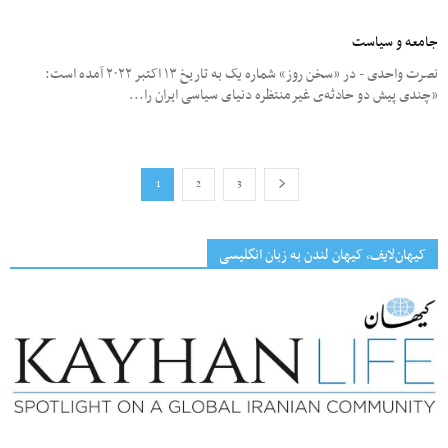
جامعه و سیاست
نصرت واحدی - در «سخن روز» شماره یک به تاریخ ۱۳ اکتبر ۲۰۲۲ آمده است:
«چندی پیش دو حادثهﻯ غیرمنتظره دنیای سیاسی ایران را...
1
2
3
کیهان‌لایف، کیهان لندن به زبان انگلیسی