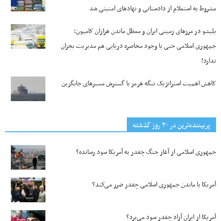
مشروط به استعلام از دادستانی و نهادهای امنیتی شد
بلبشو در مرزهای زمینی ایران و معطل ماندن هزاران کامیون؛
جمهوری اسلامی حتی با وجود محاصره دریایی هم مدیریت بحران
ندارد!
کاهش اهمیت استراتژیک تنگه‌ هرمز با گسترش مسیرهای جایگزین
پربیننده‌ترین‌ در ۳۰ روز گذشته
جمهوری اسلامی از آغاز جنگ چقدر به آمریکا سود رسانده؟
آمریکا با ماندن جمهوری اسلامی چقدر ضرر می‌کند؟
آمریکا از ایران آزاد چقدر سود می‌برد؟