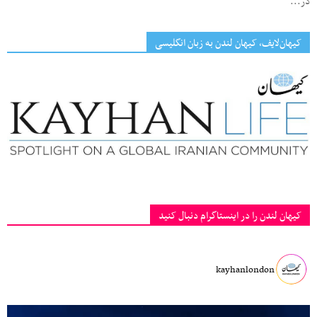
در...
کیهان‌لایف، کیهان لندن به زبان انگلیسی
کیهان لندن را در اینستاگرام دنبال کنید
kayhanlondon