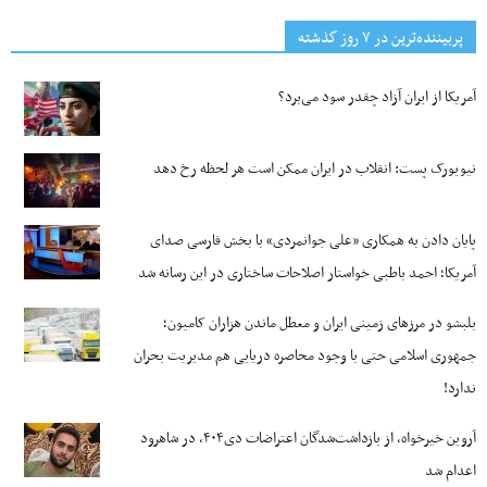
پربیننده‌ترین‌ در ۷ روز گذشته
آمریکا از ایران آزاد چقدر سود می‌برد؟
نیویورک پست: انقلاب در ایران ممکن است هر لحظه رخ دهد
پایان دادن به همکاری «علی جوانمردی» با بخش فارسی صدای
آمریکا؛ احمد باطبی خواستار اصلاحات ساختاری در این رسانه شد
بلبشو در مرزهای زمینی ایران و معطل ماندن هزاران کامیون؛
جمهوری اسلامی حتی با وجود محاصره دریایی هم مدیریت بحران
ندارد!
آروین خیرخواه، از بازداشت‌شدگان اعتراضات دی۴۰۴، در شاهرود
اعدام شد