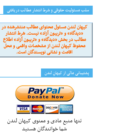
سلب مسئولیت حقوقی و شرط انتشار مطالب دریافتی
کیهان لندن مسئول محتوای مطالب منتشرشده در
«دیدگاه» و «تریبون آزاد» نیست. شرط انتشار
مطالب در بخش «دیدگاه» و «تریبون آزاد» اطلاع
محفوظ کیهان لندن از مشخصات واقعی و محل
اقامت و نشانی نویسندگان است.
پشتیبانی مالی از کیهانِ لندن
تنها منبع مادی و معنوی کیهان لندن
شما خوانندگان هستید