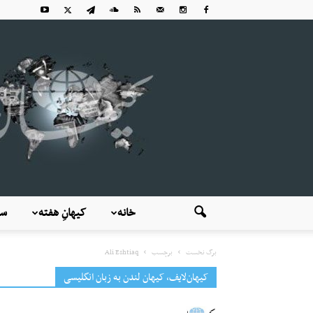
خانه
کیهانِ هفته
سی
برگ نخست
برچسب
Ali Eshtiaq
کیهان‌لایف، کیهان لندن به زبان انگلیسی