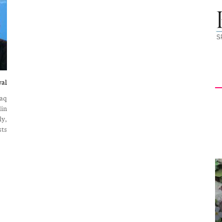
کیهان
لندن
val
iaq
lin
ly,
...