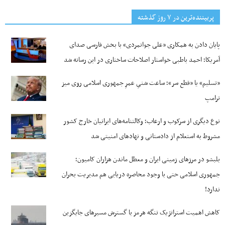
پربیننده‌ترین‌ در ۷ روز گذشته
پایان دادن به همکاری «علی جوانمردی» با بخش فارسی صدای
آمریکا؛ احمد باطبی خواستار اصلاحات ساختاری در این رسانه شد
«تسلیم» یا «قطع سر»؛ ساعت شنیِ عمرِ جمهوری اسلامی روی میز
ترامپ
نوع دیگری از سرکوب و ارعاب؛ وکالتنامه‌های ایرانیان خارج کشور
مشروط به استعلام از دادستانی و نهادهای امنیتی شد
بلبشو در مرزهای زمینی ایران و معطل ماندن هزاران کامیون؛
جمهوری اسلامی حتی با وجود محاصره دریایی هم مدیریت بحران
ندارد!
کاهش اهمیت استراتژیک تنگه‌ هرمز با گسترش مسیرهای جایگزین