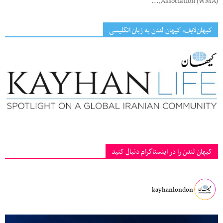
Association (WMA),...
کیهان‌لایف، کیهان لندن به زبان انگلیسی
کیهان لندن را در اینستاگرام دنبال کنید
kayhanlondon