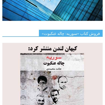
فروش کتاب «سوریه: چاله عنکبوت»