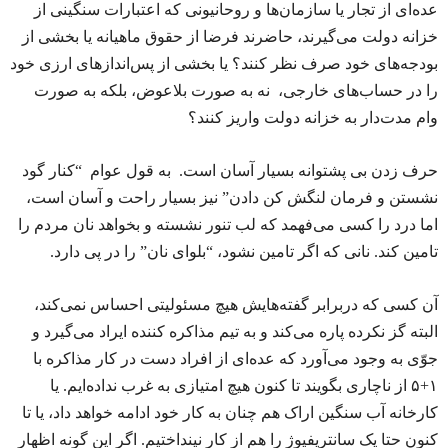
عده‌ای از تجار یا سازمان‌ها و روحانیونی که اعتبارات سنگینی از
خزانه دولت می‌گیرند، حاضرند فرضا از حقوق ماهیانه یا بخشی از
بودجه‌های خود صرف نظر کنند؟ یا بخشی از پس‌اندازهای ارزی خود
را در حساب‌های خارجی، نه به صورت بلاعوض، بلکه به صورت
وام مدت‌دار به خزانه دولت واریز کنند؟
حرف زدن بی پشتوانه بسیار آسان است. به قول عوام “کنار گود
نشستن و فرمان لنگش کن دادن” نیز بسیار راحت و آسان است،
اما درد را کسی می‌فهمد که لب تنور نشسته و بخواهد نان مردم را
تامین کند. نانی که اگر تامین نشود، “بلوای نان” را در پی دارد.
آن کسی که دربرابر گفته‌هایش هیچ مسئولیتی احساس نمی‌کند،
البته گز نکرده پاره می‌کند و به تیم مذاکره کننده ایراد می‌گیرد و
جوّی به وجود می‌آورد که عده‌ای از افراد دست در کار مذاکره با
۱+۵ از ناچاری بگویند تا کنون هیچ امتیازی به غرب نداده‌ایم. یا
کارخانه آب سنگین اراک هم چنان به کار خود ادامه خواهد داد، یا تا
کنون حتا یک سانتریفیوژ را هم از کار نینداختیم. اگر این گونه اظهار