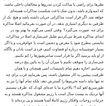
نظر‌ها برای راضی یا ساکت کردن تندروها و مخالفان داخلی نباشد،
که امیدوارم باشد، بدون شک باعث شکست مذاکرات هسته‌ای
خواهد شد. اگر قرار است مذاکراتی جریان داشته باشد و هیچ یک از
طرفین به دیگری امتیازی ندهد، در آن صورت بفرمائید اصلا مذاکره
برای چه صورت می‌گیرد؟ وقتی کسی می‌گوید ما بهتر بود در
ابتدای مذاکره شرط می‌کردیم تقلیل غنی‌سازی اصلا در مذاکرات
نبایستی مطرح شود یا مغرض و دشمن است یا عوام‌فریب و یا اگر
بسیار خوشبینانه درباره او قضاوت کنیم، فردی است نادان و ناآگاه.
از او باید پرسید اگر ما قرار است سانتریفیوژها را کم نکنیم،
غنی‌سازی را متوقف نکنیم یا میزان آن را به پائین پنج درصد
نرسانیم، اجازه دهیم تمام تاسیسات اتمی همچنان و با همان
ظرفیت پیشین به کار مشغول باشند، پس بفرمایید غرب برای چه
نه تنها نباید دامنه تحریم‌ها را گسترش دهد، بلکه تمام آنها را نیز به
طورسریع لغو کند؟! بالاخره ما با عده‌ای کودک که طرف نیستیم.
آنها نزدیک به بیست سال است با رژیم مشغول مذاکره هستند و به
جزئیات روحیات وافکار رژیم کاملا آشنا هستند و پی برده‌اند تا