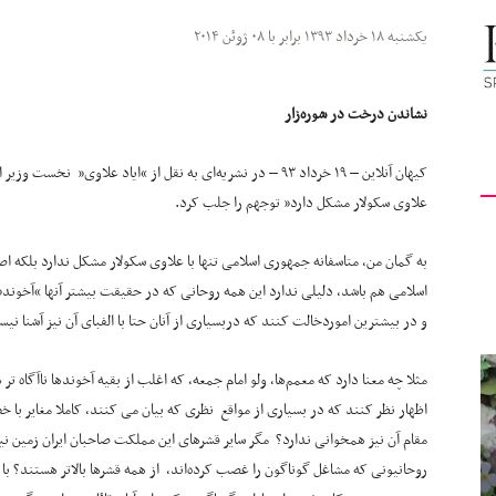
کیهان
یکشنبه ۱۸ خرداد ۱۳۹۳ برابر با ۰۸ ژوئن ۲۰۱۴
نشاندن درخت در شوره‌زار
لندن
کیهان آنلاین – ۱۹ خرداد ۹۳ – در نشریه‌ای به نقل از “ایاد علاوی
علاوی سکولار مشکل دارد” توجهم را جلب کرد.
به گمان من، متاسفانه جمهوری اسلامی تنها با علاوی سکولار مشکل ندارد بلکه 
اسلامی هم باشد، دلیلی ندارد این همه روحانی که در حقیقت بیشتر آنها “آخوند”
و در بیشترین اموردخالت کنند که دربسیاری از آنان حتا با الفبای آن نیز آشنا نیس
مثلا چه معنا دارد که معمم‌ها، ولو امام جمعه، که اغلب از بقیه آخوندها ناآگاه ت
اظهار نظر کنند که در بسیاری از مواقع نظری که بیان می کنند، کاملا مغایر با 
مقام آن نیز همخوانی ندارد؟ مگر سایر قشرهای این مملکت صاحبان ایران زمین ن
روحانیونی که مشاغل گوناگون را غصب کرده‌اند، از همه قشرها بالاتر هستند؟ با 