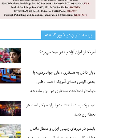
پربیننده‌ترین‌ در ۷ روز گذشته
آمریکا از ایران آزاد چقدر سود می‌برد؟
پایان دادن به همکاری «علی جوانمردی» با
بخش فارسی صدای آمریکا؛ احمد باطبی
خواستار اصلاحات ساختاری در این رسانه شد
نیویورک پست: انقلاب در ایران ممکن است هر
لحظه رخ دهد
بلبشو در مرزهای زمینی ایران و معطل ماندن
هزاران کامیون؛ جمهوری اسلامی حتی با وجود