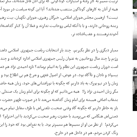
تربیت معمم به کار رفته و امتیازات گوناگونی که برای آنان قائل شده‌اند، مگر
همه از آنان به کارهای گوناگون منتصب شده‌اند؟ آیا این گونه سیاست در مورد
نیست؟ ازهمین مجلس شورای اسلامی، خبرگان رهبری، شورای نگهبان، بیت رهبری 
ریشه روحانی دارند، و یا با آنکه لباس روحانیت ندارند و فعلا آن را کنار گذاشته‌ا
آخوندترهستند و عقب‌افتاده تر.
معیار دیگری را در نظر بگیریم. چند بار انتخابات ریاست جمهوری اسلامی داش
رژیم را چند سال روحانیون به عنوان رئیس جمهوری اسلامی اداره کرده‌اند و چند سا
است دوران ریاست جمهوری این نظام را به اتمام برساند؟ تازه احمدی نژاد هم دست
بیسواد و نادان و ناآگاه بود، در عوض، از اصول فقهی و شرع هم بی اطلاع بود و 
زمان را در نیویورک به یاد داریم که چگونه با نورافشانی‌های خود، زبان همه حا
مگر زبان احمدی نژاد را! همه می‌دانیم که او چگونه برای امام زمان یک صندلی
بشقاب اضافی همیشه برای امام زمان گذاشته می‌شد تا در صورت ظهور حضرت حجت
باز به خاطر داریم که چگونه گاه وقتی صحبت تلفنی‌اش با طرف مقابل تمام می‌شد
دستی‌اش هنگامی که می‌پرسید با حضرت رهبر صحبت می‌کردید با این احترام؟ او
می‌کردم! از نظر من او از معمم‌ها هم معمم‌تر بود. یا به نفع‌اش بود که خود را این 
رنگ کردن مردم، هم در داخل هم در خارج.