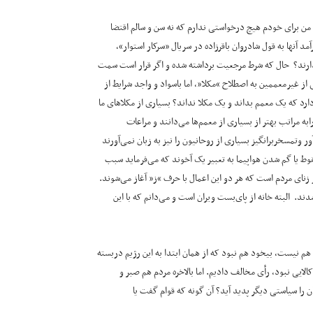
من برای خودم هیچ درخواستی ندارم که نه سن و سالم اقتضا
مد آنها به قول شادروان باقرزاده در سریال «سرکار استوار»،
 ندارند؟ حال که شرط مرجعیت برداشته شده و اگر قرار است سمت
 غیرمعممین به اصطلاح “مکلا”، اما باسواد و واجد شرایط از
 که یک معمم بداند و یک مکلا نداند؟ بسیاری از مکلاهای ما
ه مراتب بهتر از بسیاری از معمم‌ها می‌دانند و مراعات
وتمسخربرانگیز بسیاری از روحانیون را نیز به زبان نمی‌آورند
قوط یا گم شدن هواپیما به تعبیر یک آخوند که می‌فرماید سبب
 زنای مردم است که هر دو این اعمال با حرف “ز” آغاز می‌شوند.
ند. البته خانه از پای‌بست ویران است و می‌دانم که با این
ه هم نیست، بیخود هم نبود که از همان ابتدا به این رژیم دربسته
لایی نبود، رأی مخالف دادیم. اما بالاخره مردم هم صبر و
 را سیاستی دیگر پدید آید؟ آن گونه که قوام گفت یا