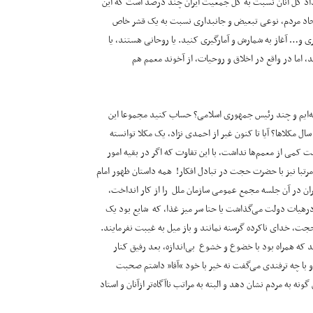
 تعداد کل آنان نسبت به کل جمعیت ایران چند درصد است که این
 آحاد مردم، نوعی تبعیض و جانبداری نسبت به یک قشر خاص
و… آغاز به شمارش و آمارگیری کنید. یا روحانی هستند، یا
ند، اما در واقع در اخلاق و روحیات، از آخوند معمم هم
ته‌ایم و چند رئیس جمهوری اسلامی؟ حساب کنید مجموعا این
ل مکلاها؟ آیا تا کنون غیر از احمدی نژاد، یک مکلا توانسته
 کمی از معمم‌ها نداشت، با این تفاوت که اگر در بقیه امور
مرتبا نیز با حضرت حجت در تبادل افکار! همه داستان ظهور امام
ضران در آن جلسه مجمع عمومی سازمان ملل را از کار انداخت،
 درهیات دولت می‌گذاشت یا حتا سر میز غذا، که شایع بود یک
، خدای ناکرده گرسنه نمانند و باز میل به غیبت نفرمایند.
 که همراه بود با خضوع و خشوع بی‌اندازه، بعد رفیق کنار
 با چه ترفندی می‌گفت نه خیر با خود “آقا” داشتم صحبت
گونه به مردم نشان دهد و البته به مراتب ناآگاه‌تر ازآنان و استاد