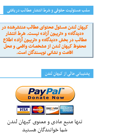
سلب مسئولیت حقوقی و شرط انتشار مطالب دریافتی
کیهان لندن مسئول محتوای مطالب منتشرشده در
«دیدگاه» و «تریبون آزاد» نیست. شرط انتشار
مطالب در بخش «دیدگاه» و «تریبون آزاد» اطلاع
محفوظ کیهان لندن از مشخصات واقعی و محل
اقامت و نشانی نویسندگان است.
پشتیبانی مالی از کیهانِ لندن
تنها منبع مادی و معنوی کیهان لندن
شما خوانندگان هستید