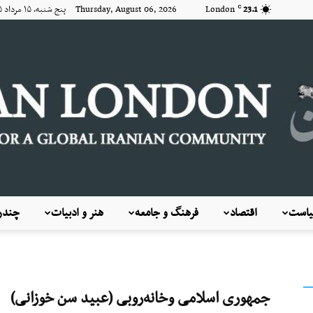
23.1
London
Thursday, August 06, 2026 پنج شنبه, ۱۵ مرداد ۱۴۰۵
C
است
اقتصاد
فرهنگ و جامعه
هنر و ادبیات
چندرس
KayhanLondon
جمهوری اسلامی وخانه‌روبی (عبید سن خوزانی)