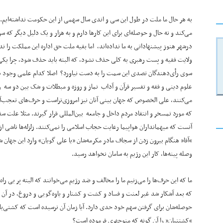
به هر حال ما ملت در طول این سی و اندی سال سهمی از این حکومت نداشته‌ایم. 
می‌کند و نه حال و حوصله‌ای برای این کارها دارم و به هزار و یک دلیل دیگر که سرآ
درشهر هنوز پیشنهاداتی به ما نداده‌اند، اما بقیه ملت حق اداره این مملکت را
ولایت فقیه و پست رهبری به کلی حذف نشود، که البته باید حذف شود، چرا یکی از
سوی رأی‌دهندگان تصدی این سمت را به دست نیاورد؟ اصلا کدام علمی وجود دارد
علوم دینی و فقه و تفسیر قرآن و آداب نماز و روزه و مبطلات و شک بین دو سه راب
می‌کنند، علی الخصوص که جهان بینی آنان نیز امروزی‌تراست و حرف‌های تعجب‌آور 
که مورد تمسخر و انتقاد مردم داخل و جامعه بین‌المللی قرار گیرند. مثلا علت س
آنست که میهمانداران هواپیما رعایت حجاب اسلامی را نمی‌کنند. زلزله‌ها ناشی از
“آقا” هنگام بیرون زدن از سجاف مادر مکرمه‌شان «یا علی گویان» وارد این جهان شد
وصله پینه‌ها، کار این رژیم به سامان نخواهد رسید.
ما که این حرف‌ها را می‌زنیم ما را مخالف و ضد رژیم می‌خوانند که البته پر بی را
که بعد آشکار شد غیر لعنت و فساد و کشت و کشتار و یاوه‌گویی و دروغ، در آن کا
حوصله‌شان برای گرفتن سهم خود حدی دارد. آیا زمان آن نرسیده است که کشتی‌بان
“کشتنیان” را آن گونه که منوچهری فرموده است؟