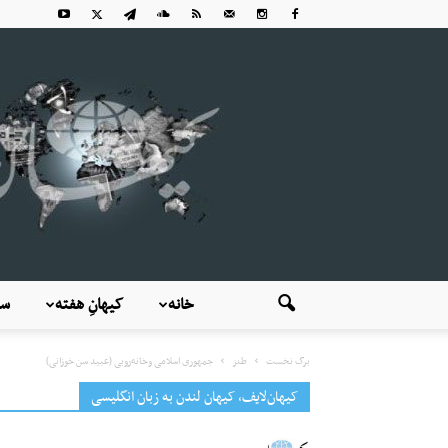
خانه
کیهانِ هفته
سی
برگ نخست
طنز
جمهوری اسلامی وخانه‌روبی (عبید سن خوزانی)
کیهان‌لایف، کیهان لندن به زبان انگلیسی