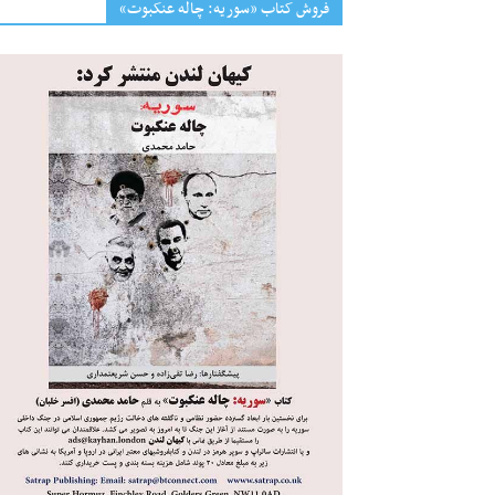
فروش کتاب «سوریه: چاله عنکبوت»