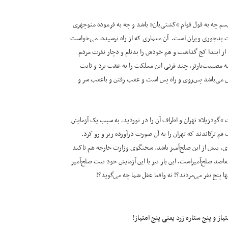
ویسم چه به قول قوام “کشتی‌بان” باشد و چه به فرموده منوچهری
ست بدجوری ویران است. آن معماری که از راه نرسیده، می‌خواست
 از ابتدا کج گذاشت و هم خودش را بدنام و دچار نفرت مردم
 مصیبت‌بارتر، چند قرنی این مملکت را به عقب برد و ثابت
رش می‌باشد پس‌روی و راه پس است و عقب رفتن و باعقب سر و
 “گودزیلا” تهران و اطراف آن را در نوردید، به سبب یک آزمایش
قم ترکاندند که تهران را به آن صورت درآورده زیر و رو کرد.
 بیش از این صلح‌آمیز باشد. سخنگوی وزارت خارجه هم تاکید
مقاصد صلح‌آمیزاست، این بار نیز با این آزمایش خود نیت صلح‌آمیز
ها پنج نفر می‌مردند؟! نه واقعا عقل شما چه می‌گوید؟!
ز و پنج ستاره زرد یعنی پنج امتیاز!