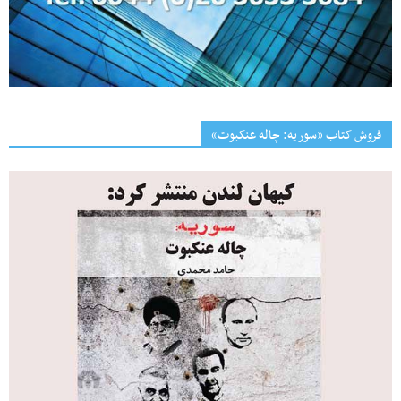
فروش کتاب «سوریه: چاله عنکبوت»