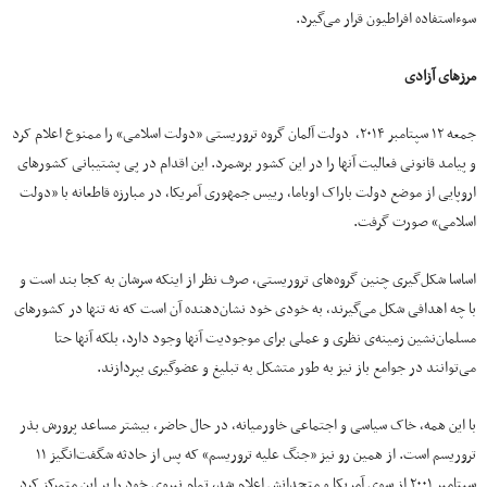
سوءاستفاده افراطیون قرار می‌گیرد.
مرزهای آزادی
جمعه ۱۲ سپتامبر ۲۰۱۴، دولت آلمان گروه تروریستی «دولت اسلامی» را ممنوع اعلام کرد
و پیامد قانونی فعالیت آنها را در این کشور برشمرد. این اقدام در پی پشتیبانی کشورهای
اروپایی از موضع دولت باراک اوباما، رییس جمهوری آمریکا، در مبارزه قاطعانه با «دولت
اسلامی» صورت گرفت.
اساسا شکل‌گیری چنین گروه‌های تروریستی، صرف نظر از اینکه سرشان به کجا بند است و
با چه اهدافی شکل می‌گیرند، به خودی خود نشان‌دهنده آن است که نه تنها در کشورهای
مسلمان‌نشین زمینه‌ی نظری و عملی برای موجودیت آنها وجود دارد، بلکه آنها حتا
می‌توانند در جوامع باز نیز به طور متشکل به تبلیغ و عضوگیری بپردازند.
با این همه، خاک سیاسی و اجتماعی خاورمیانه، در حال حاضر، بیشتر مساعد پرورش بذر
تروریسم است. از همین رو نیز «جنگ علیه تروریسم» که پس از حادثه شگفت‌انگیز ۱۱
سپتامبر ۲۰۰۱ از سوی آمریکا و متحدانش اعلام شد، تمام نیروی خود را بر این متمرکز کرد