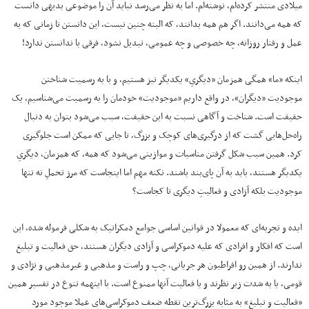
میلادی منتشر کرده‌ام، نوشته‌ام. اما به نظر می‌رسد نباید آن را موضوعی بدیهی دانست
که همه می‌دانند. اگر هم همه بدانند، که البته چنین نیست، این دانستن تا زمانی که به
عمل و رفتار روزانه، چه خصوصی و چه عمومی، تبدیل نشود، فرقی با ندانستن ندارد!
اینکه «ما» همگی همزمان «دیگریِ» یکدیگر نیز هستیم، و با به رسمیت شناختن
موجودیت «دیگران»، در واقع داریم «موجودیت» خودمان را به رسمیت می‌شناسیم، یک
حقیقت است. شناخت و آگاهی نسبت به این حقیقت، سبب می‌شود بتوان به دنبال
راه‌حل‌هایی گشت که از درگیری‌های کوچک و بزرگ، تا جایی که ممکن است جلوگیری
کرد. همین سبب شکل‌ گرفتن مناسبات و موازینی می‌شود که همه، که همزمان، دیگریِ
یکدیگر هستند، باید به آن پای‌بند باشند. نکته‌ مهم اما اینجاست که مرز تحملِ نه تنها
موجودیت بلکه آزادی و فعالیتِ دیگری تا کجاست؟
ایده و تجربه‌ای که معمولا در قوانین اساسی جوامع دمکراتیک به شکلی فرموله شده، این
است که افکار و افرادی که علیه دموکراسی و آزادی دیگران هستند، حق فعالیت و تبلیغ
ندارند. از همین رو افراطیون هر جریانی، چپ و راست و مذهبی و غیرمذهبی و نژادی و
قومی، یا به شدت زیر نظرند و یا فعالیت آنها ممنوع است. با اینهمه تنوع در تفسیر همین
«فعالیت و تبلیغ» به مثابه بزرگ‌ترین نقطه ضعف دموکراسی‌های عملا موجود مورد