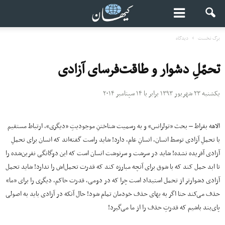
برگ نخست
دیدگاه
تحمّلِ دشوار و طاقت‌فرسای آزادی
یکشنبه ۲۳ شهریور ۱۳۹۳ برابر با ۱۴ سپتامبر ۲۰۱۴
الاهه بقراط – بحث «تولرانس» و به رسمیت شناختنِ موجودیتِ «دیگری»، ارتباط مستقیم
با تحملِ آزادی توسط انسان، انسانِ عام، دارد! شاید راست گفته‌اند که انسان برای تحملِ
آزادی آفریده نشده! شاید در سرشت و سرنوشت انسان است که این دوگانگی نفرین‌شده را
تا ابد حمل کند که با شوق برای آنچه مبارزه کند که قدرت تحمل‌اش را ندارد! شاید تحمل
آزادی دشوارتر از تحمل استبداد است چرا که در دومی، قدرت حاکم، دیگری را برای «ما»
حذف می‌کند حتا اگر به بهای حذف خودمان تمام شود! حال آنکه در آزادی باید به اصولی
پای‌بند باشیم که قدرتِ حذف را از ما می‌گیرد!