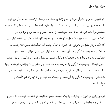
مرزهای تحمل
در فارسی، مفهوم «تولرانس» را به واژه‌های مختلف ترجمه کرده‌اند که به نظر من هیچ
کدام به تنهایی، توانایی کشیدن بار سنگینی را ندارد که «تولرانس» به عنوان یک مفهوم
سیاسی و اجتماعی در خود حمل می‌کند، از جمله صبر و شکیبایی و بردباری و
دیگرپذیری. البته مفهوم «تحمل» در همه اینها وجود دارد اما مهم‌ترین نکته «تولرانس»
که یک تاریخ نظری و تجربی حتا همراه با جنگ پشت آن خوابیده، یعنی «به رسمیت
شناختن موجودیت دیگران» از آن غایب است. «تولرانس» بسی فراتر از «صبر» و
«شکیبایی» و «بردباری» و «تحمل» دیگران است. می‌توان صبور و شکیبا و بردبار بود،
بدون اینکه موجودیت دیگری را به رسمیت شناخت! بار حقوقی «تولرانس» از همه اینها
غایب است. در عین حال «دیگرپذیری» نیز در تناقض ظریفی با آن قرار دارد: به رسمیت
شناختن موجودیت دیگری به این معنی نیست که باید او را «قبول» هم داشت یا
«پذیرفت»!
از طرح این موضوع می‌خواهم به یک نتیجه برسم که البته بار نخست نیست که مطرح
می‌کنم و درباره‌اش از همان نخستین مطالبی که در کیهان لندن در نیمه‌ی دهه نود