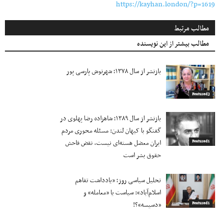
https://kayhan.london/?p=1619
مطالب مرتبط
مطالب بیشتر از این نویسنده
بازنشر از سال ۱۳۷۸؛ شهرنوش پارسی پور
Featured2
بازنشر از سال ۱۳۸۹؛ شاهزاده رضا پهلوی در
گفتگو با کیهان لندن: مسئله محوری مردم
ایران معضل هسته‌ای نیست، نقض فاحش
Featured1
حقوق بشر است
تحلیل سیاسی روز؛ «یادداشت تفاهم
اسلام‌آباد»: سیاست یا «معامله» و
«دسیسه»؟!
Featured1