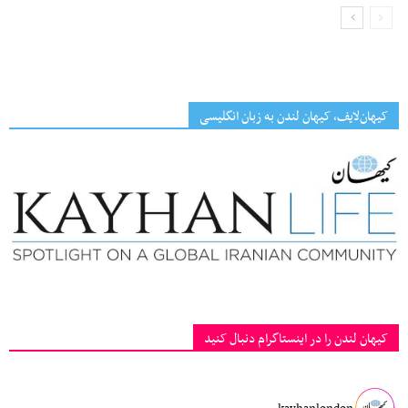
کیهان‌لایف، کیهان لندن به زبان انگلیسی
کیهان لندن را در اینستاگرام دنبال کنید