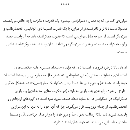
*****
مبارزه‌ی کسانی که به دنبال «دموکراسی بیشتر» یک قدرت دمکرات را به چالش می‌کشند،
معمولا متمدنانه‌تر و قانونمندتر از مبارزه با یک قدرت استبدادی، توتالیتر، انحصارطلب و
سرکوبگر است. آن هم به دلیل موازینی است که قدرت دمکراتیک باید به آن پایبند باشد
وگرنه دمکراتیک نیست، و قدرت سرکوبگر نمی‌تواند به آن پایبند باشد، وگرنه استبدادی
نیست.
ادعای بالا درباره نیروهای استبدادی که برای «استبداد بیشتر» علیه حکومت‌های
استبدادیِ متعارف یا سنتی (یعنی نظام‌هایی که به هر حال به موازینی برای حفظ استبداد
خود پایبند هستند) و هم چنین علیه نظام‌های دمکراتیک مبارزه می‌کنند، به شکل دیگری
مطرح می‌شود. پایبندی به موازین متعارف (در حکومت‌های استبدادی) و موازین
دمکراتیک در دمکراسی‌ها، به مثابه نقطه ضعف مورد سوء استفاده گروه‌های ارتجاعی و
انحصارطلب، از جمله تروریسم قرار می‌گیرد. چرا که آنها خود را نه تنها به این موازین
پای‌بند نمی‌دانند بلکه رسالت بدون حدّ و مرزِ خود را در از میان برداشتن آن و مسلط
ساختن مناسباتی می‌بینند که خود به آن اعتقاد دارند.