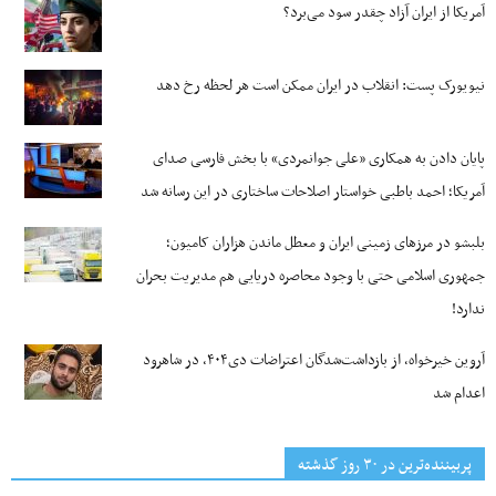
آمریکا از ایران آزاد چقدر سود می‌برد؟
نیویورک پست: انقلاب در ایران ممکن است هر لحظه رخ دهد
پایان دادن به همکاری «علی جوانمردی» با بخش فارسی صدای
آمریکا؛ احمد باطبی خواستار اصلاحات ساختاری در این رسانه شد
بلبشو در مرزهای زمینی ایران و معطل ماندن هزاران کامیون؛
جمهوری اسلامی حتی با وجود محاصره دریایی هم مدیریت بحران
ندارد!
آروین خیرخواه، از بازداشت‌شدگان اعتراضات دی۴۰۴، در شاهرود
اعدام شد
پربیننده‌ترین‌ در ۳۰ روز گذشته