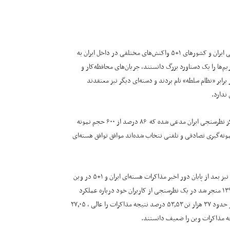
کیهان آنلاین – ۶ آذر ۹۳ – تمدید هفت ماهه مذاکرات اتمی میان هیئت نمایندگی ایران و کشورهای ۱+۵ واکنش‌های مختلفی در داخل ایران به
‌ها را یک دستاورد بزرگ دانستند، جریان‌های محافظه‌کار و
ر «نظام سلطه» نام بردند و دسته‌ای دیگر نیز معتقدند
ندارد.
از معدود مراکز نظرسنجی ایران مدعی شده که ۸۶ درصد از ۶۰۰ حجم نمونه
مونه‌گیری تصادفی و تلفنی نتخاب شده‌اند موافق توافق هسته‌ای
سایت نیمه خصوصی “عصر ایران” نیز بعد از پایان دور اخیر مذاکرات هسته‌ای ایران و ۱+۵ در وین
که به تمدید توافق ژنو تا تیرماه ۱۳۹۴ منجر شد در یک نظرسنجی از کاربران خود درباره عملکرد
تیم مذاکره‌کننده سئوال کرد که از حدود ۳۷ هزار تن ۵۳٫۵۳ درصد نتیجه مذاکرات را عالی ، ۲۷٫۰۵