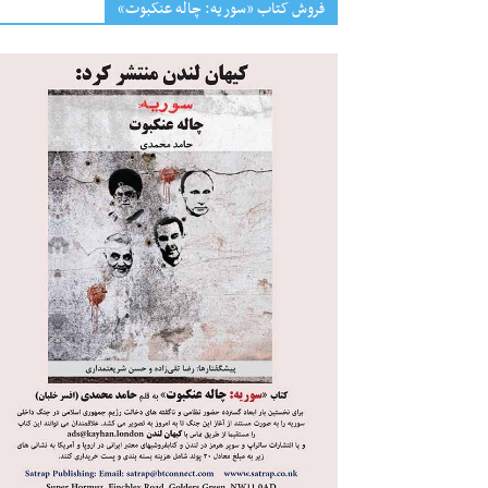
فروش کتاب «سوریه: چاله عنکبوت»