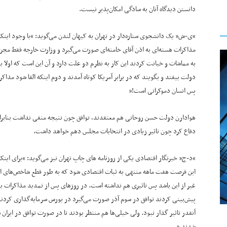
دانستن دیدگاه آنان به سادگی امکان‌پذیر نیست.
“ی-ش” یک دانشجوی ستاره‌دار در تهران به کیهان لندن می‌گوید: “با وجود اینک
مذاکرات هسته‌ای به اذن آقای خامنه‌ای صورت می‌گیرد و وزارت خارجه فقط مجری
به مماشات و خیانت کردند این کار به نظرم دو علت دارد و آن این است که اولاَ 
دولت بیفتد و بگویند که در برابر آمریکا کوتاه آمدند و دوم اینکه القا شود مذاک
پس انسان دموکراتی است!”
هوادارن دولت حسن روحانی هم معتقدند، توافق چون نتیجه منفی نداشت بنابراین
دفاع کرد چون تاثیر زیادی در انتخابات مجلس دهم خواهد داشت.
“د-چ” خبرنگار اقتصادی یکی از روزنامه های چاپ تهران نیز می‌گوید: “برای این
این فرصت هفت ماهه منتهی به ثبات اقتصادی شود که به طور قطع شاخص‌های اقت
غیر از این باشد پس تاثیری هم نداشته است. در روزهای پس از تمدید مذاکرات 
پیش‌بینی کردند توافق در سوم آذر صورت می‌گیرد در بورس سرمایه‌گذاری کردند ب
آنقدر تاثیر گذار نبود. ولی خیلی‌ها هم منتظر بودند تا در صورت توافق در ایران
شدند.”