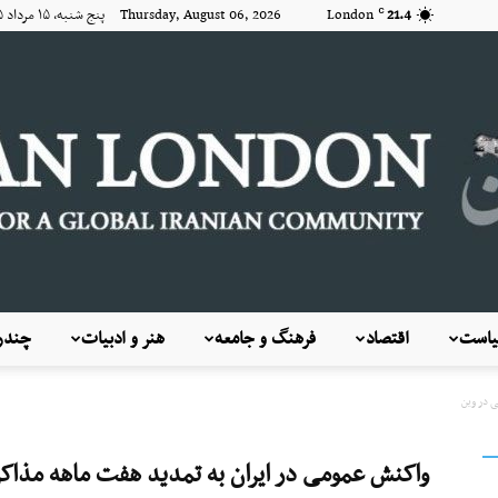
21.4
London
Thursday, August 06, 2026 پنج شنبه, ۱۵ مرداد ۱۴۰۵
C
است
اقتصاد
فرهنگ و جامعه
هنر و ادبیات
چندرس
KayhanLondon
ی در وین
واکنش عمومی در ایران به تمدید هفت ماهه مذاکر