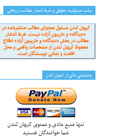
سلب مسئولیت حقوقی و شرط انتشار مطالب دریافتی
کیهان لندن مسئول محتوای مطالب منتشرشده در
«دیدگاه» و «تریبون آزاد» نیست. شرط انتشار
مطالب در بخش «دیدگاه» و «تریبون آزاد» اطلاع
محفوظ کیهان لندن از مشخصات واقعی و محل
اقامت و نشانی نویسندگان است.
پشتیبانی مالی از کیهانِ لندن
تنها منبع مادی و معنوی کیهان لندن
شما خوانندگان هستید