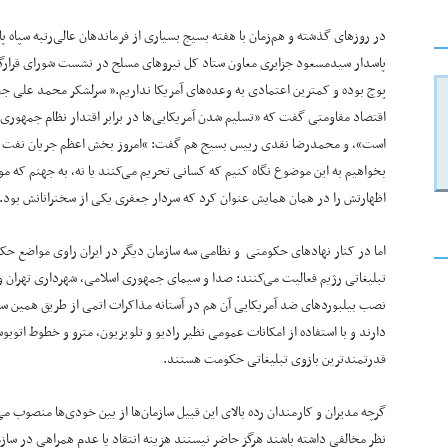
در روزهای گذشته و هم‌زمان با هفته بسیج بسیاری از فرماندهان عالی‌رتبه سپاه پ
پاسدار سیدمسعود جزایری معاون ستاد کل نیروهای مسلح در نشست شورای قرارگ
پوچ بوده و کمترین اعتمادی به وعده‌های آمریکا نداریم.” سرلشکر محمد علی جعف
اقتصاد مقاومتی گفت که «تسلیم شدن آمریکایی‌ها در برابر اقتدار نظام جمهوری
است»، و محمدرضا نقدی رییس بسیج هم گفت: “امروز بخش اعظم جریان نفت و گاز
بخواهیم به این موضوع نگاه کنیم که کسانی تحریم می‌کنند یا نه، به جهنم که م
اظهارتش را در همان همایش عنوان کرد که سردار جعفری یکی از سخنرانانش بود.
اما در کنار نهادهای حکومتی و نظامی سه سازمان دیگر در ایران راوی مواضع
تبلیغاتی رژیم فعالیت می‌کنند: صدا و سیمای جمهوری اسلامی، شهرداری تهران و م
نصب بیلبوردهای ضد آمریکایی آن هم در آستانه مذاکرات اتمی از طریق همین سازم
دارند و با استفاده از امکانات عمومی نظیر رادیو و تلویزیون، مترو و خطوط اتوب
قدرتمندترین بازوی تبلیغاتی حکومت هستند.
گرچه مدیران و کارمندان رده بالای این قبیل سازمان‌ها از بین خودی‌ها منصوب می‌
نظر مخالفی داشته باشند هرگز حاضر نیستند هزینه انتقاد یا عدم همراهی در سازم