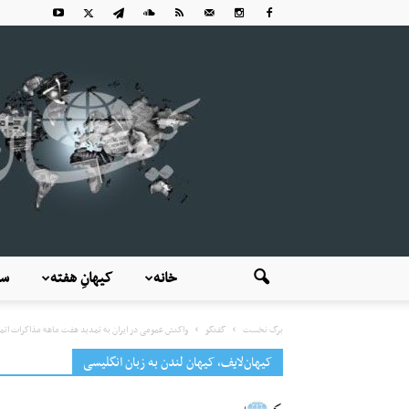
خانه
کیهانِ هفته
سی
برگ نخست
گفتگو
واکنش عمومی در ایران به تمدید هفت ماهه مذاکرات اتم
کیهان‌لایف، کیهان لندن به زبان انگلیسی