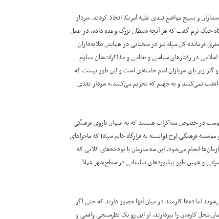
اسداران و بسیج مواضع تندی علیه آمریکا اتخاذ کردند. سردار
اه جنگ نرم گفت که هر آنچه شیطان بزرگ وعده داده، در عمل
ری فرمانده کل سپاه نیز در سخنانی در همایش طلایه‌داران
 اسلامی در رفتارهای سیاسی و نظامی و مذاکرات‌شان معلوم
 زیر پای سربازان امام خامنه‌ای است و این طور نیست که
وافقت نمی‌کنند و به جهنم که تحریم می‌کنند.” سردار نقدی
 حکومت در خصوص مذاکرات هستند که به عنوان بازوی فرهنگی-
وسسه فرهنگی اوج (وابسته به قرارگاه خاتم سپاه) که ماجراهای
ان‌ها انجام می‌شود. این سه سازمان با بودجه‌های کلانی که
وسرانی و همین طور بیلبوردهای تبلیغاتی در سطح شهر عملاَ
شوند اما ده‌ها کارمند در میان آنها حضور دارند که حتی اگر
ان‌ محل کارشان را بپردازند. از این رو یک نظرسنجی واقعی و