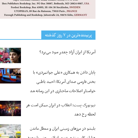
پربیننده‌ترین‌ در ۷ روز گذشته
آمریکا از ایران آزاد چقدر سود می‌برد؟
پایان دادن به همکاری «علی جوانمردی» با
بخش فارسی صدای آمریکا؛ احمد باطبی
خواستار اصلاحات ساختاری در این رسانه شد
نیویورک پست: انقلاب در ایران ممکن است هر
لحظه رخ دهد
بلبشو در مرزهای زمینی ایران و معطل ماندن
هزاران کامیون؛ جمهوری اسلامی حتی با وجود