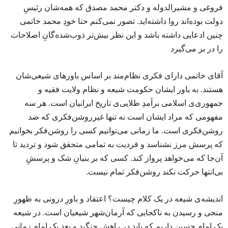
فروغی و مشیرالدوله و دکتر محمد مصدق که همه‌شان رئیسِ
دولت بوده‌اند روا داشته‌اید. تصور نمی‌کنم حتا خودِ محمد خاتمی
چنین ادعایی داشته باشد و این نظر بیش‌تر ذوب‌شده‌گانِ اصلاحات
را در بر می‌گیرد
آقای خاتمی دارای فکری نظام‌مند بر اساس باورهای شیعی‌شان
هستند. به باور ایشان حکومت شیعه و نظام ولایت فقیه و
جمهوری‌ی اسلامی برآمدِ طلایی‌ی تاریخ ایرانیان است. هر سه
مفهومی که مراد ایشان است نه تنها غیرروشن‌فکری که ضد
روشن‌فکری است. ما زمانی می‌توانیم کسی را روشن‌فکر بخوانیم
که پرسش مرز نشناسد و فردیت به تمامی متحقق شود و تردید تا
آن‌جا که می‌خواهد پرواز کند. کسی که بر بنیانِ شک و پرسشِ
بی‌انتها حرکت نکند روشن‌فکر تمام نیست.
اندیشه‌ی شیعه در یک کلام چیست؟ اعتقاد و باورِ درونی به ظهورِ
منجی و رسیدن به ناکجایی که آرمان‌شهر شیعیان است. در شیعه
یک امام حسین داریم که باید در راهش جنگید و بعد یک امام زمانی