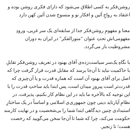
روشن‌فکر به کسی اطلاق می‌شود که دارای فکری روشن بوده و
اعتقاد به رواجِ آئین و افکار نو و منسوخ شدن آئین کهن دارد
معنا و مفهومِ روشن‌فکر جدا از سابقه‌ای یک سر غربی، ورودِ
مفهومی‌اش تحتِ عنوان “منورالفکر” در ایران به دوران
مشروطیت باز می‌گردد.
با نگاهِ یک‌سر سیاست‌زده‌ی آقای بهنود در تعریف روشن‌فکر تقابلِ
با حاکمیت نباید تا آن‌جا برسد که مقابل قدرت قرار گرفت چرا که
اصل برای آقای بهنود آن است که هماره قدرت و یا آن‌چیزی که
قدرت‌تر است پیروزِ میدان است، پس ابتدا باید ساختِ قدرت را با
این توجیه که بالأخره ما باید در این نظام کار بکنیم، پذیرفت. در
نظامِ آپارتاید دینی چون جمهوری‌ی اسلامی و اساساً در یک ساختارِ
استبدادی چنین دیدگاهی ابتدا شما را بی‌شخصیت و در نهایت کارمند
حکومت می‌‌کند، چرا که شما تا آن‌جا سخن می‌گویید که رخصت
هست؛ تا زنجیر.