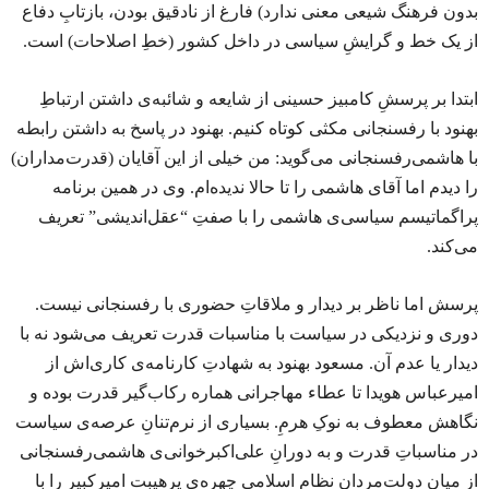
بدون فرهنگ شیعی معنی ندارد) فارغ از نادقیق بودن، بازتابِ دفاع
از یک خط و گرایشِ سیاسی در داخل کشور (خطِ اصلاحات) است.
ابتدا بر پرسشِ کامبیز حسینی از شایعه و شائبه‌ی داشتن ارتباطِ
بهنود با رفسنجانی مکثی کوتاه کنیم. بهنود در پاسخ به داشتن رابطه
با هاشمی‌رفسنجانی می‌گوید: من خیلی از این آقایان (قدرت‌مداران)
را دیدم اما آقای هاشمی را تا حالا ندیده‌ام. وی در همین برنامه
پراگماتیسم سیاسی‌ی هاشمی را با صفتِ “عقل‌اندیشی” تعریف
می‌کند.
پرسش اما ناظر بر دیدار و ملاقاتِ حضوری با رفسنجانی نیست.
دوری و نزدیکی در سیاست با مناسبات قدرت تعریف می‌شود نه با
دیدار یا عدم آن. مسعود بهنود به شهادتِ کارنامه‌ی کاری‌اش از
امیرعباس هویدا تا عطاء مهاجرانی هماره رکاب‌گیر قدرت بوده و
نگاهش معطوف به نوکِ هرمِ. بسیاری از نرم‌تنانِ عرصه‌ی سیاست
در مناسباتِ قدرت و به دورانِ علی‌اکبرخوانی‌ی هاشمی‌رفسنجانی
از میان دولت‌مردانِ نظام اسلامی چهره‌ی پرهیبت امیرکبیر را با