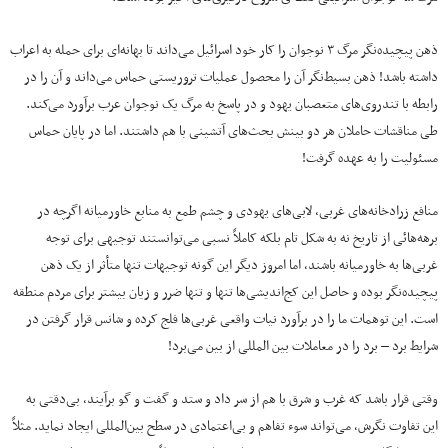
ذهن پیچیده‌نگر مرگ ۳ نوجوان را کار خود اسرائیل می‌داند تا بهانه‌ای برای حمله به اعراب
داشته باشد! ذهن بسیط‌نگر آن را محصول عملیات تروریستی حماس می‌داند و آن را در
رابطه با تندروی‌های متعصبان یهود و در پاسخ به مرگ یک نوجوان عرب برآورد می‌کند.
طی مناقشات حاملان هر دو بینش بحث‌های آتشینی با هم داشتند. اما در پایان حماس
مسئولیت را به عهده گرفت!
منافع زرادخانه‌های غربی، لابی‌های یهودی‌ و چشم طمع به منابع خاورمیانه اگرچه در
برهه‌هائی از تاریخ نه به شکل تام بلکه کاملاً نسبی می‌توانستند توجیهی برای توجه
غربی‌ها به خاورمیانه باشند، اما امروز دیگر این گونه توجیهات تنها متأثر از یک ذهن
پیچیده‌نگر بوده و حاصل این کج‌اندیشی‌ها تنها و تنها ضرر و زیان بیشتر برای مردم منطقه
است. این توهمات ما را در برآورد نیات واقعی غربی‌ها فلج کرده و شانس قرار گرفتن در
شرایط برد – برد را در معاملات بین المللی از بین می‌برد!
وقتی قرار باشد که غرب و شرق با هم از سر داد و ستد و گفت و گو برآیند، بی‌دقتی به
این تفاوت نگرش، می‌تواند سوء تفاهم و بی‌اعتمادی در سطح بین‌المللی ایجاد نماید. مثلاً