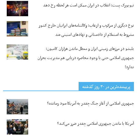
نیویورک پست: انقلاب در ایران ممکن است هر لحظه رخ دهد
نوع دیگری از سرکوب و ارعاب؛ وکالتنامه‌های ایرانیان خارج کشور
مشروط به استعلام از دادستانی و نهادهای امنیتی شد
بلبشو در مرزهای زمینی ایران و معطل ماندن هزاران کامیون؛
جمهوری اسلامی حتی با وجود محاصره دریایی هم مدیریت بحران
ندارد!
پربیننده‌ترین‌ در ۳۰ روز گذشته
جمهوری اسلامی از آغاز جنگ چقدر به آمریکا سود رسانده؟
آمریکا با ماندن جمهوری اسلامی چقدر ضرر می‌کند؟