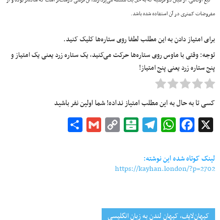
**تیغ اوکامی: از میان دو فرضیه که به حل یک مسئله می‌پردازند، آن فرضی درست‌تر است که ساده‌تر بوده و از
مفروضات کمتری در آن استفاده شده باشد.
برای امتیاز دادن به این مطلب لطفا روی ستاره‌ها کلیک کنید.
توجه: وقتی با ماوس روی ستاره‌ها حرکت می‌کنید، یک ستاره زرد یعنی یک امتیاز و
پنج ستاره زرد یعنی پنج امتیاز!
کسی تا به حال به این مطلب امتیاز نداده! شما اولین نفر باشید
Share
Gmail
Copy
Balatarin
Telegram
WhatsApp
Facebook
X
Link
لینک کوتاه شده این نوشته:
https://kayhan.london/?p=2702
کیهان‌لایف، کیهان لندن به زبان انگلیسی