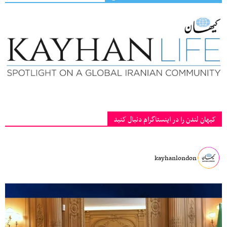
کیهان لندن را در اینستاگرام دنبال کنید
kayhanlondon