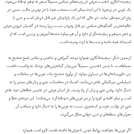
پیچیده انگاری ذهنیت شرقی در زمینه‌های سیاسی معمولاً منجر به توهم توطئه می‌شود.
یک غربی در برخورد با این ایده ممکن است متعجب شود یا در بهترین حالت ، سعی در
رفع این سوءظن نماید. در حالی که این یک پارانویای غیر قابل درمان است و حتی با
خالصانه‌ترین گفتگوهای سیاسی نیز قابل زدودن نیست زیرا ریشه در گفتمان درونی شرقی
و ذهن متوهم و پیچیده‌نگر او دارد و آن هم مولود سده‌ها آموزش و تربیتی است که از
استبداد همه جانبه و سنت‌ها به ارث رسیده است.
از سوی دیگر، پیچیده‌انگاری همواره موجد گمراهی و نداشتن و نیافتن پاسخ صحیح به
معماهاست. با چنین ذهنیتی، معمولاٌ نمی‌توان گمانه‌زنی‌های نزدیک به واقعیت داشت،
پس خاورمیانه‌ای‌ها در بسیاری موارد، از برآورد صحیح نیات غربی‌ها در معاملات و
دیپلماسی بین‌المللی عاجز می‌مانند. اشتباه در محاسبات، ضرر و زیان‌های بعدی را به
دنبال دارد. وقتی ضرر و زیان از راه رسید، باز انسان شرقی در تخمین خطاهای خود عاجز
است و تمام کاسه و کوزه را بر سر غربی‌های «توطئه‌گر» می‌شکند! این چرخه‌ی خطا و
ضرر در نهایت نفرت و کینه‌توزی نسبت به غربی‌ها را به دنبال دارد و متعاقب آن
بحران‌های منطقه‌ای و حتی جهانی شکل می‌گیرند.
اگر غربی‌ها بخواهند روابط خوبی با شرقی‌ها داشته باشند، لازم است همواره