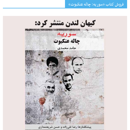
فروش کتاب «سوریه: چاله عنکبوت»