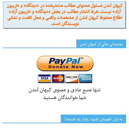
کیهان لندن مسئول محتوای مطالب منتشرشده در «دیدگاه» و «تریبون
آزاد» نیست. شرط انتشار مطالب در بخش «دیدگاه» و «تریبون آزاد»
اطلاع محفوظ کیهان لندن از مشخصات واقعی و محل اقامت و نشانی
نویسندگان است.
پشتیبانی مالی از کیهانِ لندن
تنها منبع مادی و معنوی کیهان لندن
شما خوانندگان هستید
به بازار اطمینان نکنید؛ رقبا زیاد هستند!