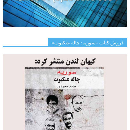
فروش کتاب «سوریه: چاله عنکبوت»