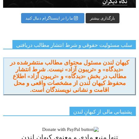
بارگذاری بیشتر
ما را در اینستاگرام دنبال کنید
سلب مسئولیت حقوقی و شرط انتشار مطالب دریافتی
کیهان لندن مسئول محتوای مطالب منتشرشده در
«دیدگاه» و «تریبون آزاد» نیست. شرط انتشار
مطالب در بخش «دیدگاه» و «تریبون آزاد» اطلاع
محفوظ کیهان لندن از مشخصات واقعی و محل
اقامت و نشانی نویسندگان است.
پشتیبانی مالی از کیهانِ لندن
تنها منبع مادی و معنوی کیهان لندن