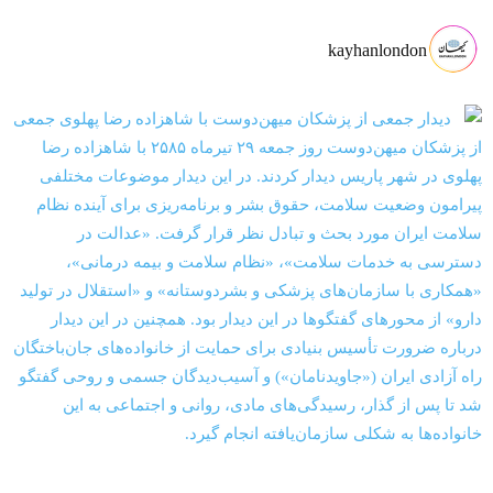
kayhanlondon