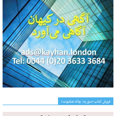
فروش کتاب «سوریه: چاله عنکبوت»