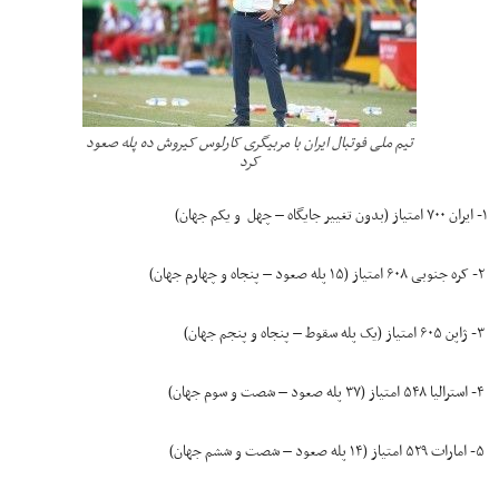
تیم ملی فوتبال ایران با مربیگری کارلوس کیروش ده پله صعود
کرد
۱- ایران ۷۰۰ امتیاز (بدون تغییر جایگاه – چهل ‌ و یکم جهان)
۲- کره جنوبی ۶۰۸ امتیاز (۱۵ پله صعود – پنجاه‌ و چهارم جهان)
۳- ژاپن ۶۰۵ امتیاز (یک پله سقوط – پنجاه‌ و پنجم جهان)
۴- استرالیا ۵۴۸ امتیاز (۳۷ پله صعود – شصت ‌و سوم جهان)
۵- امارات ۵۲۹ امتیاز (۱۴ پله صعود – شصت‌ و ششم جهان)