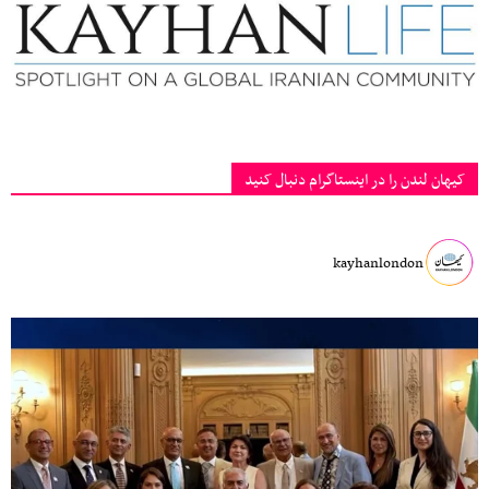
کیهان لندن را در اینستاگرام دنبال کنید
kayhanlondon