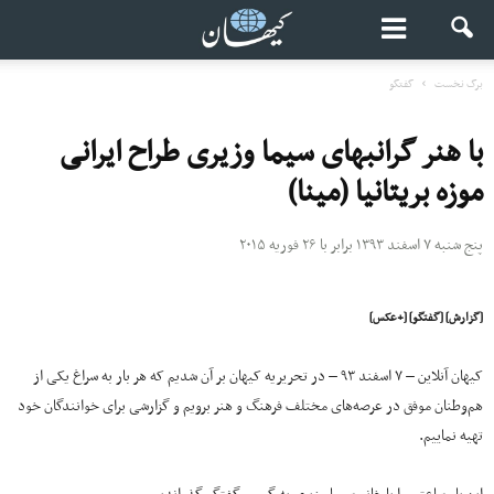
برگ نخست
گفتگو
با هنر گرانبهای سیما وزیری طراح ایرانی
موزه بریتانیا (مینا)
پنج شنبه ۷ اسفند ۱۳۹۳ برابر با ۲۶ فوریه ۲۰۱۵
[گزارش] [گفتگو] [+عکس]
کیهان آنلاین – ۷ اسفند ۹۳ – در تحریریه کیهان بر آن شدیم که هر بار به سراغ یکی از
هم‌وطنان موفق در عرصه‌های مختلف فرهنگ و هنر برویم و گزارشی برای خوانندگان خود
تهیه نماییم.