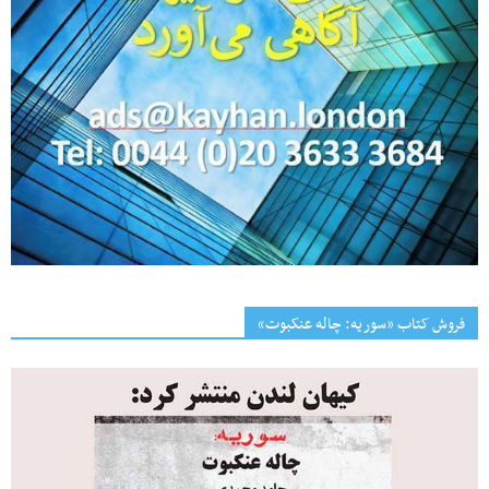
فروش کتاب «سوریه: چاله عنکبوت»