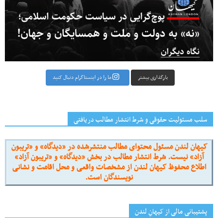
بارگذاری بیشتر
ما را در اینستاگرام دنبال کنید
سلب مسئولیت حقوقی و شرط انتشار مطالب دریافتی
کیهان لندن مسئول محتوای مطالب منتشرشده در «دیدگاه» و «تریبون
آزاد» نیست. شرط انتشار مطالب در بخش «دیدگاه» و «تریبون آزاد»
اطلاع محفوظ کیهان لندن از مشخصات واقعی و محل اقامت و نشانی
نویسندگان است.
پشتیبانی مالی از کیهانِ لندن