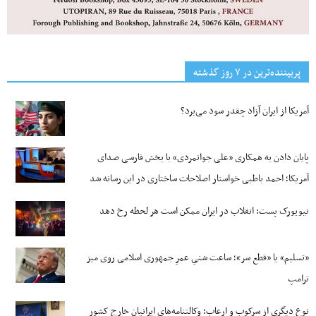
پربیننده‌ترین‌ در ۷ روز گذشته
آمریکا از ایران آزاد چقدر سود می‌برد؟
پایان دادن به همکاری «علی جوانمردی» با بخش فارسی صدای
آمریکا؛ احمد باطبی خواستار اصلاحات ساختاری در این رسانه شد
نیویورک پست: انقلاب در ایران ممکن است هر لحظه رخ دهد
«تسلیم» یا «قطع سر»؛ ساعت شنیِ عمرِ جمهوری اسلامی روی میز
ترامپ
نوع دیگری از سرکوب و ارعاب؛ وکالتنامه‌های ایرانیان خارج کشور