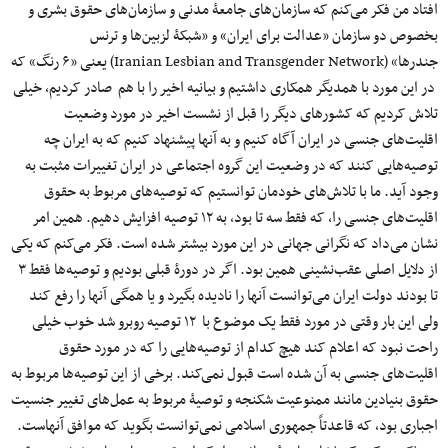
افتاد من فکر می‌کنم که سازمان‌های جامعۀ مدنی و سازمان‌های حقوق بشری و
بخصوص دو سازمان «عدالت برای ایران» و «شبکۀ لزبین‌ها و ترنس
جندرها» (Iranian Lesbian and Transgender Network) یعنی «۶ رنگ» که
در این مورد با همدیگر همکاری داشتیم و بیانیه اخیر را با هم صادر کردیم، خیلی
تلاش کردیم که کشورهای دیگر را قبل از نشست اخیر در مورد وضعیت
اقلیت‌های جنسی در ایران آگاه کنیم و به آنها پیشنهاد کنیم که به ایران چه
توصیه‌هایی کنند که در وضعیت این گروه اجتماعی در ایران تغییرات مثبت به
وجود آید. ما با تلاش‌های خودمان توانستیم که توصیه‌های مربوط به حقوق
اقلیت‌های جنسی را، که فقط سه تا بود، به ۱۲ توصیه افزایش دهیم. همین امر
نشان می‌داد که نگرانی جهانی در این مورد بیشتر شده است. فکر می‌کنم که یکی
از دلایل اصلی عقب‌نشینی همین بود. اگر در دورۀ قبلی بودیم و توصیه‌ها فقط ۳
تا بودند دولت ایران می‌توانست آنها را نادیده بگیرد و یا همگی آنها را رفع کند
ولی این بار وقتی در مورد فقط یک موضوع با ۱۲ توصیه روبرو شد خوب خیلی
راحت نبود که اعلام کند هیچ کدام از توصیه‌هایی را که در مورد حقوق
اقلیت‌های جنسی به آن شده است قبول نمی‌کند. برخی از این توصیه‌ها مربوط به
حقوق بنیادین مانند ممنوعیت شکنجه و توصیۀ مربوط به عمل‌های تغییر جنسیت
اجباری بود، که قاعدتاً جمهوری اسلامی نمی‌توانست بگوید که موافق آنهاست.