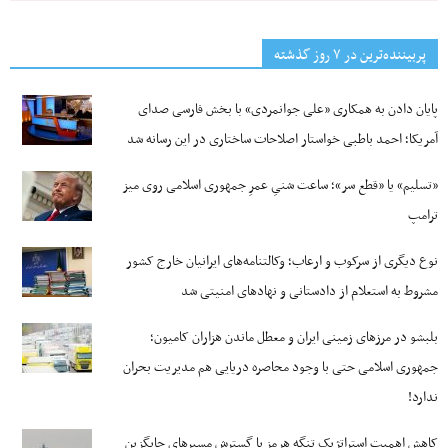
پربیننده‌ترین‌ در ۷ روز گذشته
پایان دادن به همکاری «علی جوانمردی» با بخش فارسی صدای
آمریکا؛ احمد باطبی خواستار اصلاحات ساختاری در این رسانه شد
«تسلیم» یا «قطع سر»؛ ساعت شنیِ عمرِ جمهوری اسلامی روی میز
ترامپ
نوع دیگری از سرکوب و ارعاب؛ وکالتنامه‌های ایرانیان خارج کشور
مشروط به استعلام از دادستانی و نهادهای امنیتی شد
بلبشو در مرزهای زمینی ایران و معطل ماندن هزاران کامیون؛
جمهوری اسلامی حتی با وجود محاصره دریایی هم مدیریت بحران
ندارد!
کاهش اهمیت استراتژیک تنگه‌ هرمز با گسترش مسیرهای جایگزین