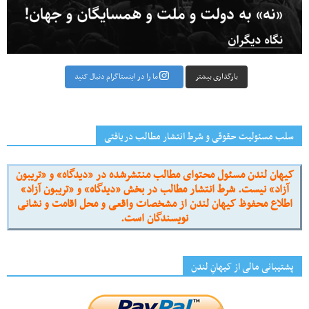
بارگذاری بیشتر
ما را در اینستاگرام دنبال کنید
سلب مسئولیت حقوقی و شرط انتشار مطالب دریافتی
کیهان لندن مسئول محتوای مطالب منتشرشده در «دیدگاه» و «تریبون
آزاد» نیست. شرط انتشار مطالب در بخش «دیدگاه» و «تریبون آزاد»
اطلاع محفوظ کیهان لندن از مشخصات واقعی و محل اقامت و نشانی
نویسندگان است.
پشتیبانی مالی از کیهانِ لندن