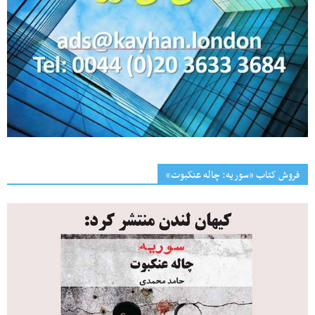
فروش کتاب «سوریه: چاله عنکبوت»