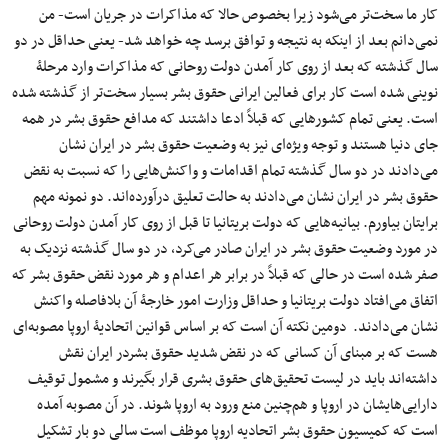
کار ما سخت‌تر می‌شود زیرا بخصوص حالا که مذاکرات در جریان است- من
نمی‌دانم بعد از اینکه به نتیجه و توافق برسد چه خواهد شد- یعنی حداقل در دو
سال گذشته که بعد از روی کار آمدن دولت روحانی که مذاکرات وارد مرحلۀ
نوینی شده است کار برای فعالین ایرانی حقوق بشر بسیار سخت‌تر از گذشته شده
است. یعنی تمام کشورهایی که قبلاً ادعا داشتند که مدافع حقوق بشر در همه
جای دنیا هستند و توجه ویژه‌ای نیز به وضعیت حقوق بشر در ایران نشان
می‌دادند در دو سال گذشته تمام اقدامات و واکنش‌هایی را که نسبت به نقض
حقوق بشر در ایران نشان می‌دادند به حالت تعلیق درآورده‌اند. دو نمونه مهم
برایتان بیاورم. بیانیه‌هایی که دولت بریتانیا تا قبل از روی کار آمدن دولت روحانی
در مورد وضعیت حقوق بشر در ایران صادر می‌کرد، در دو سال گذشته نزدیک به
صفر شده است در حالی که قبلاً در برابر هر اعدام و هر مورد نقض حقوق بشر که
اتفاق می‌افتاد دولت بریتانیا و حداقل وزارت امور خارجۀ آن بلافاصله واکنش
نشان می‌دادند. دومین نکته آن است که بر اساس قوانین اتحادیۀ اروپا مصوبه‌ای
هست که بر مبنای آن کسانی که در نقض شدید حقوق بشردر ایران نقش
داشته‌اند باید در لیست تحقیق‌های حقوق بشری قرار بگیرند و مشمول توقیف
دارایی‌هایشان در اروپا و هم‌چنین منع ورود به اروپا شوند. در آن مصوبه آمده
است که کمیسیون حقوق بشر اتحادیه اروپا موظف است سالی دو بار تشکیل