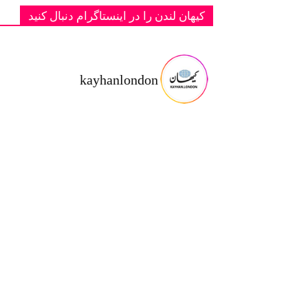
کیهان لندن را در اینستاگرام دنبال کنید
kayhanlondon
ت با شاهزا
‏‏‏ ‏‏ ‏ دانمارک؛ یادبود دو پادشاه فقید پهلوی ج