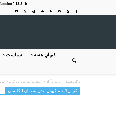
C
London
13.5
کیهانِ هفته
سیاست
برگ نخست
تریبون آزاد
کنکاشی پیرامون ویژگی‌های جنایت
کیهان‌لایف، کیهان لندن به زبان انگلیسی